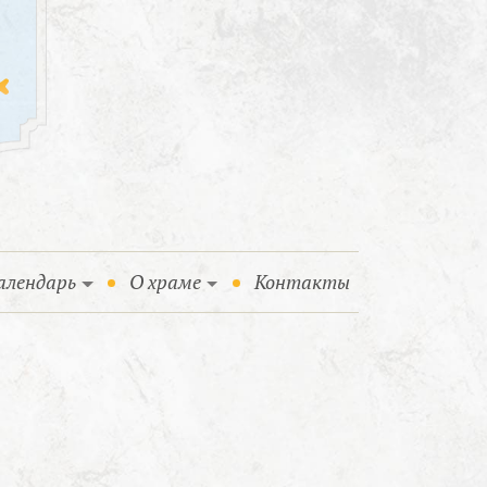
алендарь
О храме
Контакты