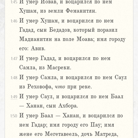
И умер Иовав, и воцарился по нем
1:45
Хушам, из земли Феманитян.
И умер Хушам, и воцарился по нем
1:46
Гадад, сын Бедадов, который поразил
Мадианитян на поле Моава; имя городу
его: Авив.
И умер Гадад, и воцарился по нем
1:47
Самла, из Масреки.
И умер Самла, и воцарился по нем Саул
1:48
из Реховофа,
что
при реке.
И умер Саул, и воцарился по нем Баал
1:49
– Ханан, сын Ахбора.
И умер Баал – Ханан, и воцарился по
1:50
нем Гадар; имя городу его Пау; имя
жене его Мегетавеель, дочь Матреда,