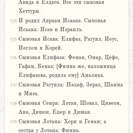
Авида и Елдага. Все эти сыновья
Хеттуры.
И родил Авраам Исаака. Сыновья
1:34
Исаака: Исав и Израиль.
Сыновья Исава: Елифаз, Рагуил, Иеус,
1:35
Иеглом и Корей.
Сыновья Елифаза: Феман, Омар, Цефо,
1:36
Гафам, Кеназ; [Фимна же, наложница
Елифазова, родила ему] Амалика.
Сыновья Рагуила: Нахаф, Зерах, Шамма
1:37
и Миза.
Сыновья Сеира: Лотан, Шовал, Цивеон,
1:38
Ана, Дишон, Ецер и Дишан.
Сыновья Лотана: Хори и Гемам; а
1:39
сестра у Лотана: Фимна.