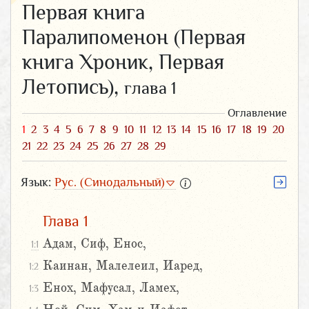
Первая книга
Паралипоменон (Первая
книга Хроник, Первая
Летопись),
глава 1
Оглавление
1
2
3
4
5
6
7
8
9
10
11
12
13
14
15
16
17
18
19
20
21
22
23
24
25
26
27
28
29
Язык:
Рус. (Синодальный)
Глава 1
Адам, Сиф, Енос,
1:1
Каинан, Малелеил, Иаред,
1:2
Енох, Мафусал, Ламех,
1:3