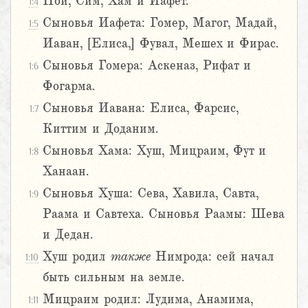
Ной, Сим, Хам и Иафет.
1:4
Сыновья Иафета: Гомер, Магог, Мадай,
1:5
Иаван, [Елиса,] Фувал, Мешех и Фирас.
Сыновья Гомера: Аскеназ, Рифат и
1:6
Фогарма.
Сыновья Иавана: Елиса, Фарсис,
1:7
Киттим и Доданим.
Сыновья Хама: Хуш, Мицраим, Фут и
1:8
Ханаан.
Сыновья Хуша: Сева, Хавила, Савта,
1:9
Раама и Савтеха. Сыновья Раамы: Шева
и Дедан.
Хуш родил
также
Нимрода: сей начал
1:10
быть сильным на земле.
Мицраим родил: Лудима, Анамима,
1:11