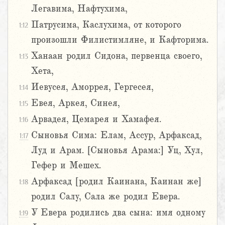
Легавима, Нафтухима,
Патрусима, Каслухима, от которого
1:12
произошли Филистимляне, и Кафторима.
Ханаан родил Сидона, первенца своего,
1:13
Хета,
Иевусея, Аморрея, Гергесея,
1:14
Евея, Аркея, Синея,
1:15
Арвадея, Цемарея и Хамафея.
1:16
Сыновья Сима: Елам, Ассур, Арфаксад,
1:17
Луд и Арам. [Сыновья Арама:] Уц, Хул,
Гефер и Мешех.
Арфаксад [родил Каинана, Каинан же]
1:18
родил Салу, Сала же родил Евера.
У Евера родились два сына: имя одному
1:19