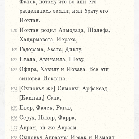
Фалек, потому что во дни его
разделилась земля; имя брату его
Иоктан.
Иоктан родил Алмодада, Шалефа,
1:20
Хацармавета, Иераха,
Гадорама, Узала, Диклу,
1:21
Евала, Авимаила, Шеву,
1:22
Офира, Хавилу и Иовава. Все эти
1:23
сыновья Иоктана.
[Сыновья же] Симовы: Арфаксад,
1:24
[Каинан,] Сала,
Евер, Фалек, Рагав,
1:25
Серух, Нахор, Фарра,
1:26
Аврам, он же Авраам.
1:27
Сыновья Авраама: Исаак и Измаил.
1:28