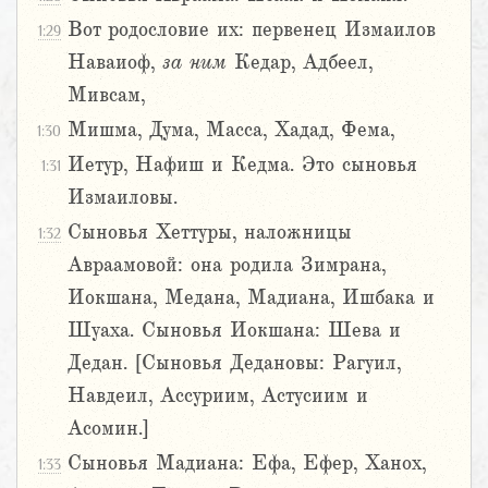
Вот родословие их: первенец Измаилов
1:29
Наваиоф,
за
ним
Кедар, Адбеел,
Мивсам,
Мишма, Дума, Масса, Хадад, Фема,
1:30
Иетур, Нафиш и Кедма. Это сыновья
1:31
Измаиловы.
Сыновья Хеттуры, наложницы
1:32
Авраамовой: она родила Зимрана,
Иокшана, Медана, Мадиана, Ишбака и
Шуаха. Сыновья Иокшана: Шева и
Дедан. [Сыновья Дедановы: Рагуил,
Навдеил, Ассуриим, Астусиим и
Асомин.]
Сыновья Мадиана: Ефа, Ефер, Ханох,
1:33