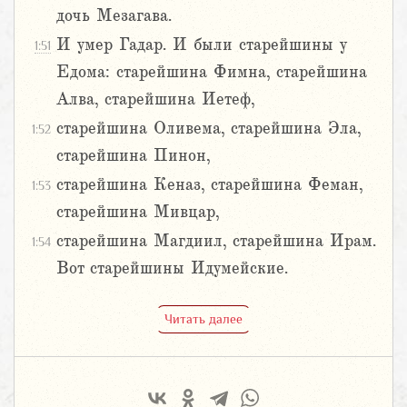
дочь Мезагава.
И умер Гадар. И были старейшины у
1:51
Едома: старейшина Фимна, старейшина
Алва, старейшина Иетеф,
старейшина Оливема, старейшина Эла,
1:52
старейшина Пинон,
старейшина Кеназ, старейшина Феман,
1:53
старейшина Мивцар,
старейшина Магдиил, старейшина Ирам.
1:54
Вот старейшины Идумейские.
Читать далее