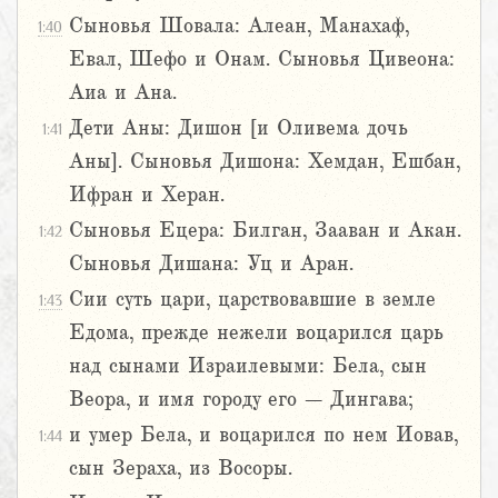
Сыновья Шовала: Алеан, Манахаф,
1:40
Евал, Шефо и Онам. Сыновья Цивеона:
Аиа и Ана.
Дети Аны: Дишон [и Оливема дочь
1:41
Аны]. Сыновья Дишона: Хемдан, Ешбан,
Ифран и Херан.
Сыновья Ецера: Билган, Зааван и Акан.
1:42
Сыновья Дишана: Уц и Аран.
Сии суть цари, царствовавшие в земле
1:43
Едома, прежде нежели воцарился царь
над сынами Израилевыми: Бела, сын
Веора, и имя городу его – Дингава;
и умер Бела, и воцарился по нем Иовав,
1:44
сын Зераха, из Восоры.