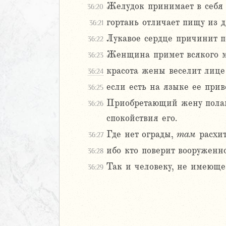
Желудок принимает в себя
36:20
иаст
гортань отличает пищу из 
36:21
Песней
рость
Лукавое сердце причинит п
36:22
а
Женщина примет всякого м
36:23
красота жены веселит лице
36:24
если есть на языке ее прив
36:25
2
3
Приобретающий жену полага
36:26
4
спокойствия его.
5
Где нет ограды,
там
расхит
36:27
6
ибо кто поверит вооруженн
36:28
8
Так и человеку, не имеющем
36:29
9
0
1
2