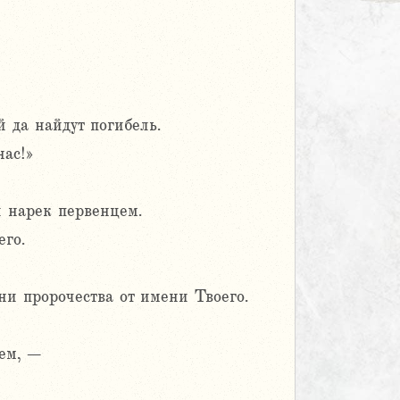
 да найдут погибель.
нас!»
ы нарек первенцем.
его.
ни пророчества от имени Твоего.
оем, –