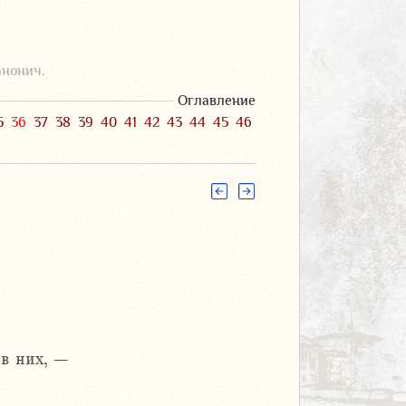
анонич.
Оглавление
5
36
37
38
39
40
41
42
43
44
45
46
 в них, –