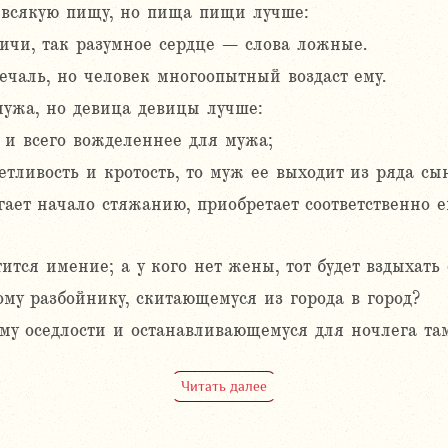
 всякую пищу, но пища пищи лучше:
дичи, так разумное сердце – слова ложные.
ечаль, но человек многоопытный воздаст ему.
ужа, но девица девицы лучше:
 и всего вожделеннее для мужа;
етливость и кротость, то муж ее выходит из ряда сы
ет начало стяжанию, приобретает соответственно е
ится имение; а у кого нет жены, тот будет вздыхать 
ому разбойнику, скитающемуся из города в город?
у оседлости и останавливающемуся для ночлега там,
Читать далее