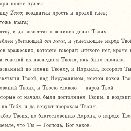
ори новые чудеса;
ышцу
Твою
; воздвигни ярость и пролей гнев;
тожь врага;
тву, и да возвестят о великих делах Твоих.
треблен убегающий
от меча
, и угнетающие народ Твой
в вражеских, которые говорят: «никого нет, кроме 
и соделай их наследием Твоим, как было сначала.
названный по имени Твоему, и Израиля, которого Т
святыни Твоей, над Иерусалимом, местом покоя Тво
ований Твоих, и Твоею славою – народ Твой.
оторые от начала были достоянием Твоим, и воздвиг
на Тебя, и да веруют пророкам Твоим.
рабов Твоих, по благословению Аарона, о народе Тв
земле, что Ты – Господь, Бог веков.