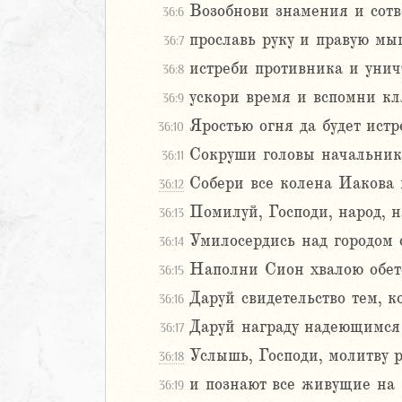
Возобнови знамения и сотв
36:6
Навин
прославь руку и правую м
36:7
Израилевы
истреби противника и унич
36:8
ств
ускори время и вспомни кля
36:9
рств
Яростью огня да будет ис
36:10
рств
Сокруши головы начальнико
рств
36:11
ралипоменон
Собери все колена Иакова 
36:12
ралипоменон
Помилуй, Господи, народ, 
36:13
Умилосердись над городом 
36:14
я
дры
Наполни Сион хвалою обет
36:15
Даруй свидетельство тем, к
36:16
ь
Даруй награду надеющимся 
36:17
Услышь, Господи, молитву 
ирь
36:18
и познают все живущие на 
36:19