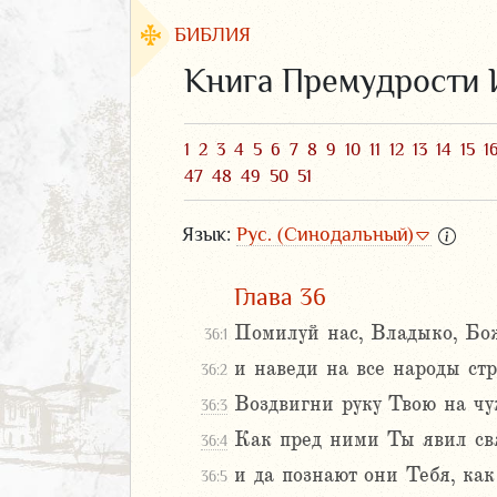
БИБЛИЯ
Книга Премудрости 
1
2
3
4
5
6
7
8
9
10
11
12
13
14
15
1
47
48
49
50
51
Язык:
Рус. (Синодальный)
Глава 36
Помилуй нас, Владыко, Бож
36:1
ЗАВЕТ
и наведи на все народы стр
36:2
Воздвигни руку Твою на чуж
36:3
Как пред ними Ты явил свя
36:4
и да познают они Тебя, как
36:5
аконие