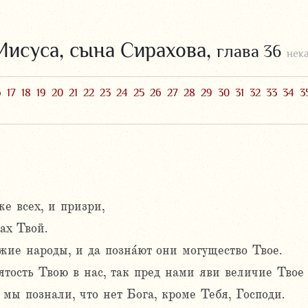
Иисуса, сына Сирахова,
глава 36
нек
6
17
18
19
20
21
22
23
24
25
26
27
28
29
30
31
32
33
34
3
е всех, и призри,
ах Твой.
ие народы, и да позна́ют они могущество Твое.
тость Твою в нас, так пред нами яви величие Твое
 мы познали, что нет Бога, кроме Тебя, Господи.