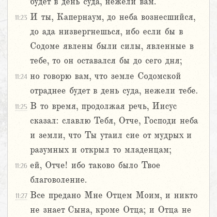
будет в день суда, нежели вам.
И ты, Капернаум, до неба вознесшийся,
11:23
до ада низвергнешься, ибо если бы в
Содоме явлены были силы, явленные в
тебе, то он оставался бы до сего дня;
но говорю вам, что земле Содомской
11:24
отраднее будет в день суда, нежели тебе.
В то время, продолжая речь, Иисус
11:25
сказал: славлю Тебя, Отче, Господи неба
и земли, что Ты утаил сие от мудрых и
разумных и открыл то младенцам;
ей, Отче! ибо таково было Твое
11:26
благоволение.
Все предано Мне Отцем Моим, и никто
11:27
не знает Сына, кроме Отца; и Отца не