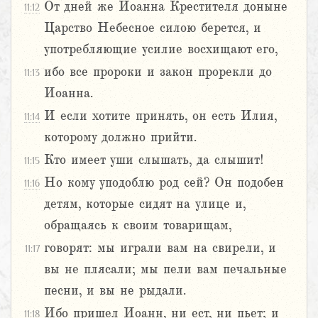
От дней же Иоанна Крестителя доныне
11:12
Царство Небесное силою берется, и
употребляющие усилие восхищают его,
ибо все пророки и закон прорекли до
11:13
Иоанна.
И если хотите принять, он есть Илия,
11:14
которому должно прийти.
Кто имеет уши слышать, да слышит!
11:15
Но кому уподоблю род сей? Он подобен
11:16
детям, которые сидят на улице и,
обращаясь к своим товарищам,
говорят: мы играли вам на свирели, и
11:17
вы не плясали; мы пели вам печальные
песни, и вы не рыдали.
Ибо пришел Иоанн, ни ест, ни пьет; и
11:18