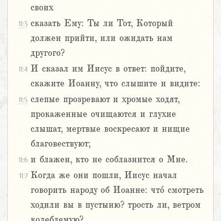
своих
сказать Ему: Ты ли Тот, Который
11:3
должен прийти, или ожидать нам
другого?
И сказал им Иисус в ответ: пойдите,
11:4
скажите Иоанну, что слышите и видите:
слепые прозревают и хромые ходят,
11:5
прокаженные очищаются и глухие
слышат, мертвые воскресают и нищие
благовествуют;
и блажен, кто не соблазнится о Мне.
11:6
Когда же они пошли, Иисус начал
11:7
говорить народу об Иоанне: что́ смотреть
ходили вы в пустыню? трость ли, ветром
колеблемую?