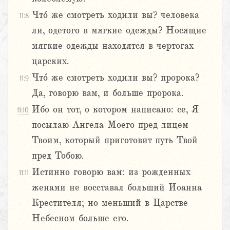
Что́ же смотреть ходили вы? человека
11:8
ли, одетого в мягкие одежды? Носящие
мягкие одежды находятся в чертогах
царских.
Что́ же смотреть ходили вы? пророка?
11:9
Да, говорю вам, и больше пророка.
Ибо он тот, о котором написано: се, Я
11:10
посылаю Ангела Моего пред лицем
Твоим, который приготовит путь Твой
пред Тобою.
Истинно говорю вам: из рожденных
11:11
женами не восставал больший Иоанна
Крестителя; но меньший в Царстве
Небесном больше его.