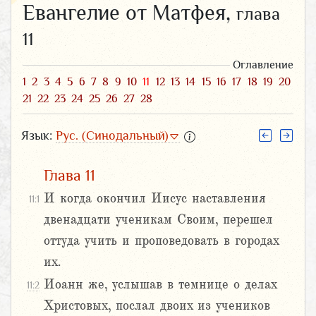
Евангелие от Матфея,
глава
11
Оглавление
1
2
3
4
5
6
7
8
9
10
11
12
13
14
15
16
17
18
19
20
21
22
23
24
25
26
27
28
Язык:
Рус. (Синодальный)
Глава 11
И когда окончил Иисус наставления
11:1
двенадцати ученикам Своим, перешел
оттуда учить и проповедовать в городах
их.
Иоанн же, услышав в темнице о делах
11:2
Христовых, послал двоих из учеников