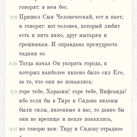
говорят: в нем бес.
Пришел Сын Человеческий, ест и пьет;
11:19
и говорят: вот человек, который любит
есть и пить вино, друг мытарям и
грешникам. И оправдана премудрость
чадами ее.
Тогда начал Он укорять города, в
11:20
которых наиболее явлено было сил Его,
за то, что они не покаялись:
горе тебе, Хоразин! горе тебе, Вифсаида!
11:21
ибо если бы в Тире и Сидоне явлены
были силы, явленные в вас, то давно бы
они во вретище и пепле покаялись,
но говорю вам: Тиру и Сидону отраднее
11:22