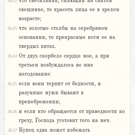
что светильник, сияющий на святом
26:22
свещнике, то красота лица ее в зрелом
возрасте;
что золотые столбы на серебряном
26:23
основании, то прекрасные ноги ее на
твердых пятах.
От двух скорбело сердце мое, а при
26:24
третьем возбуждалось во мне
негодование:
если воин терпит от бедности, и
26:25
разумные мужи бывают в
пренебрежении;
и если кто обращается от праведности ко
26:26
греху, Господь уготовит того на меч.
Купец едва может избежать
26:27