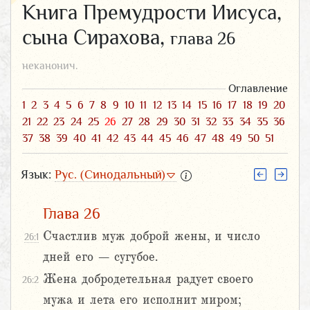
Книга Премудрости Иисуса,
сына Сирахова,
глава 26
неканонич.
Оглавление
1
2
3
4
5
6
7
8
9
10
11
12
13
14
15
16
17
18
19
20
21
22
23
24
25
26
27
28
29
30
31
32
33
34
35
36
37
38
39
40
41
42
43
44
45
46
47
48
49
50
51
Язык:
Рус. (Синодальный)
Глава 26
Счастлив муж доброй жены, и число
26:1
дней его – сугубое.
Жена добродетельная радует своего
26:2
мужа и лета его исполнит миром;