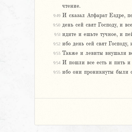
чтение.
И сказал Атфарат Ездре, пе
9:49
день сей свят Господу, и в
9:50
идите и ешьте тучное, и п
9:51
ибо день сей свят Господу, 
9:52
Также и левиты внушали все
9:53
И пошли все есть и пить и
9:54
ибо они проникнуты были с
9:55