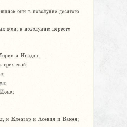
шлись они в новолуние десятого
ых жен, к новолунию первого
Иорив и Иоадан,
 грех свой;
я;
оя;
 Иона;
л, и Елеазар и Асевия и Ванея;