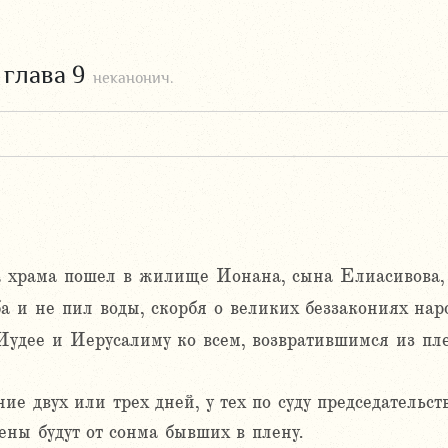
,
глава 9
неканонич.
ра храма пошел в жилище Ионана, сына Елиасивова,
ба и не пил воды, скорбя о великих беззакониях нар
Иудее и Иерусалиму ко всем, возвратившимся из пле
ние двух или трех дней, у тех по суду председатель
ены будут от сонма бывших в плену.