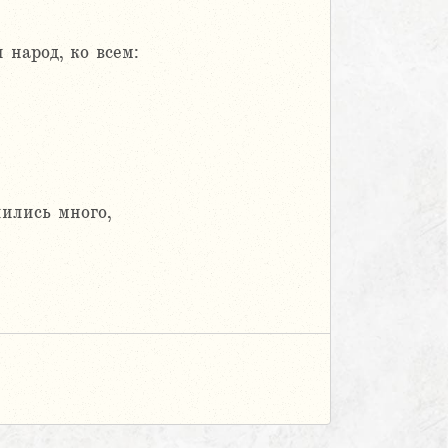
 народ, ко всем:
лились много,