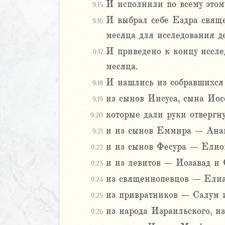
6
И исполнили по всему этом
9:15
И выбрал себе Ездра свяще
9:16
8
месяца для исследования де
9
И приведено к концу иссле
9:17
ь
месяца.
И нашлись из собравшихся
9:18
ирь
из сынов Иисуса, сына Иос
9:19
которые дали руки отвергну
9:20
иаст
и из сынов Еммира – Анан
9:21
Песней
и из сынов Фесура – Елио
9:22
рость
и из левитов – Иозавад и
а
9:23
из священнопевцов – Елиа
9:24
из привратников – Салум 
9:25
ия
из народа Израильского, 
9:26
еремии