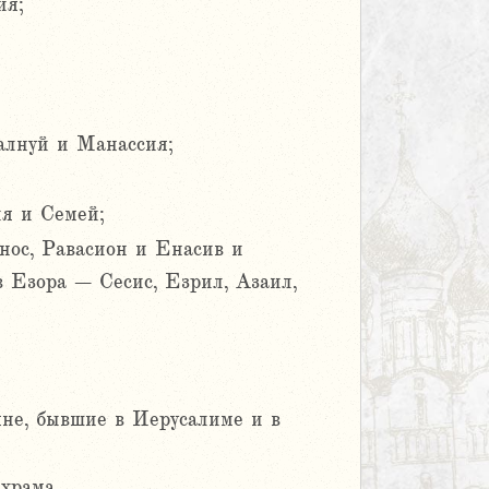
ия;
алнуй и Манассия;
я и Семей;
ос, Равасион и Енасив и
 Езора – Сесис, Езрил, Азаил,
яне, бывшие в Иерусалиме и в
храма,