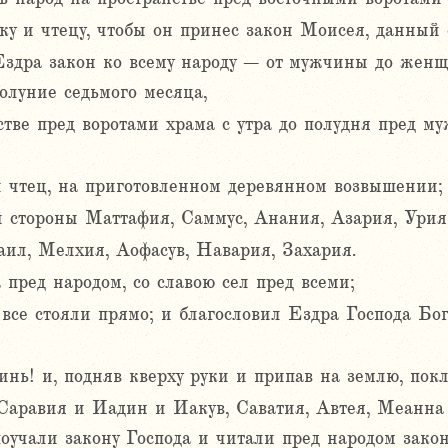
ку и чтецу, чтобы он принес закон Моисея, данный 
здра закон ко всему народу – от мужчины до женщ
олуние седьмого месяца,
тве пред воротами храма с утра до полудня пред 
 чтец, на приготовленном деревянном возвышении;
й стороны Маттафия, Саммус, Анания, Азария, Урия
ил, Мелхия, Аофасув, Навария, Захария.
 пред народом, со славою сел пред всеми;
 все стояли прямо; и благословил Ездра Господа Бо
инь! и, подняв кверху руки и припав на землю, покл
аравия и Иадин и Иакув, Саватия, Автея, Меанна 
оучали закону Господа и читали пред народом закон