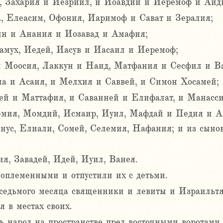
 Захария и Иезриил, и Иоавдий и Иеремоф и Аид
, Елеасим, Офония, Иаримоф и Сават и Зералия;
нн и Анания и Иозавад и Амафия;
мух, Иедей, Иасув и Иасаил и Иеремоф;
 Моосия, Лаккун и Наид, Матфания и Сесфил и В
а и Асаия, и Мелхия и Саввей, и Симон Хосамей;
ей и Маттафия, и Саванней и Елифалат, и Манасси
мия, Момдий, Исмаир, Иуил, Мафдай и Педия и Ан
ус, Елиали, Сомей, Селемия, Нафания; и из сынов
я, Завадей, Идей, Иуил, Ванея.
оплеменными и отпустили их с детьми.
 седьмого месяца священники и левиты и Израильт
 в местах своих.
ь народ на пространстве пред восточными воротами 