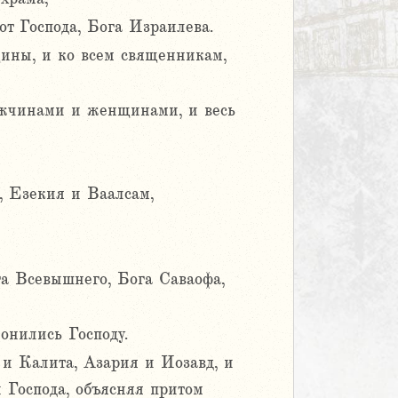
от Господа, Бога Израилева.
ины, и ко всем священникам,
мужчинами и женщинами, и весь
, Езекия и Ваалсам,
га Всевышнего, Бога Саваофа,
онились Господу.
и Калита, Азария и Иозавд, и
 Господа, объясняя притом