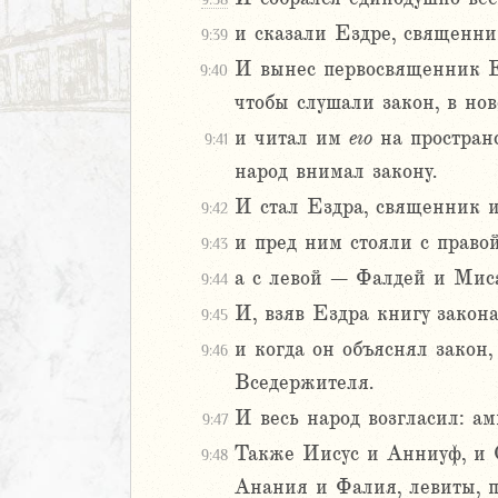
ккавейская
дры
и сказали Ездре, священни
9:39
И вынес первосвященник Е
АВЕТ
9:40
чтобы слушали закон, в нов
и читал им
его
на пространс
9:41
народ внимал закону.
И стал Ездра, священник и
9:42
и пред ним стояли с право
9:43
а с левой – Фалдей и Миса
9:44
И, взяв Ездра книгу закона
9:45
и когда он объяснял закон,
9:46
Вседержителя.
И весь народ возгласил: ам
9:47
Также Иисус и Анниуф, и С
9:48
Анания и Фалия, левиты, п