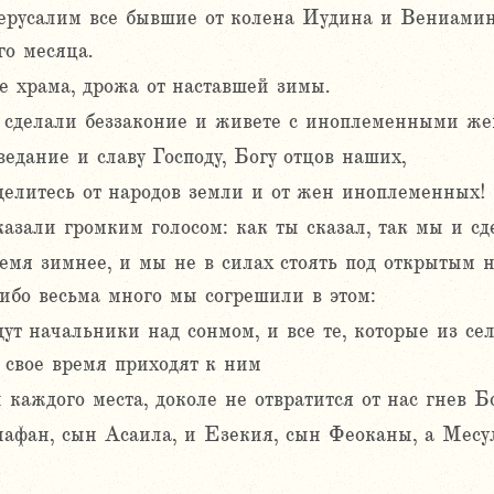
ерусалим все бывшие от колена Иудина и Вениамин
го месяца.
е храма, дрожа от наставшей зимы.
вы сделали беззаконие и живете с иноплеменными ж
ведание и славу Господу, Богу отцов наших,
тделитесь от народов земли и от жен иноплеменных!
казали громким голосом: как ты сказал, так мы и сд
мя зимнее, и мы не в силах стоять под открытым не
 ибо весьма много мы согрешили в этом:
дут начальники над сонмом, и все те, которые из с
 свое время приходят к ним
каждого места, доколе не отвратится от нас гнев Б
афан, сын Асаила, и Езекия, сын Феоканы, а Месу