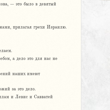
ова, – это было в девятый
енами, прилагая грехи Израилю.
елаем.
бом, а дело это для нас не
елений наших имеют
ожий за это дело.
ллам и Левис и Савватей