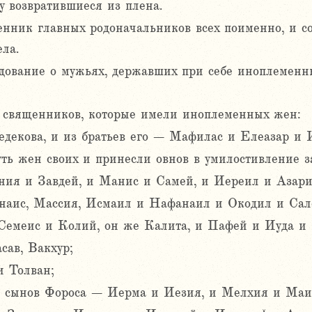
у возвратившиеся из плена.
нник главных родоначальников всех поименно, и со
ла.
дование о мужьях, державших при себе иноплеменн
 священников, которые имели иноплеменных жен:
едекова, и из братьев его – Мафилас и Елеазар и 
ть жен своих и принесли овнов в умилостивление за
ия и Завдей, и Манис и Самей, и Иереил и Азари
наис, Массия, Исмаил и Нафанаил и Окодил и Сал
 Семеис и Колий, он же Калита, и Пафей и Иуда и
сав, Вакхур;
и Толван;
из сынов Фороса – Иерма и Иезия, и Мелхия и Маи