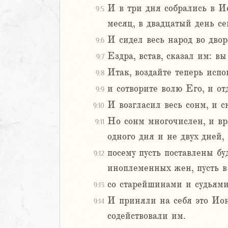
И в три дня собрались в И
9:5
Навин
месяц, в двадцатый день се
Израилевы
И сидел весь народ во двор
9:6
ств
Ездра, встав, сказал им: 
9:7
рств
Итак, воздайте теперь испо
9:8
рств
рств
и сотворите волю Его, и о
9:9
ралипоменон
И возгласил весь сонм, и с
9:10
ралипоменон
Но сонм многочислен, и вре
9:11
одного дня и не двух дней,
я
дры
посему пусть поставлены бу
9:12
иноплеменных жен, пусть в
2
со старейшинами и судьями 
9:13
3
И приняли на себя это Ион
9:14
4
5
содействовали им.