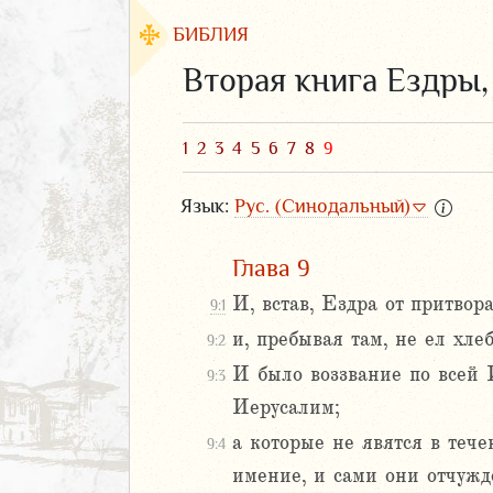
БИБЛИЯ
Вторая книга Ездры
1
2
3
4
5
6
7
8
9
Язык:
Рус. (Синодальный)
Глава 9
И, встав, Ездра от притво
9:1
и, пребывая там, не ел хле
9:2
ЗАВЕТ
И было воззвание по всей 
9:3
Иерусалим;
а которые не явятся в тече
9:4
имение, и сами они отчужд
аконие