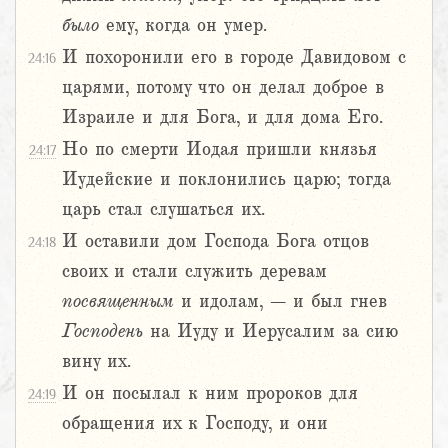
было
ему, когда он умер.
И похоронили его в городе Давидовом с
24:16
царями, потому что он делал доброе в
Израиле и для Бога, и для дома Его.
Но по смерти Иодая пришли князья
24:17
Иудейские и поклонились царю; тогда
царь стал слушаться их.
И оставили дом Господа Бога отцов
24:18
своих и стали служить деревам
посвященным
и идолам, – и был гнев
Господень
на Иуду и Иерусалим за сию
вину их.
И он посылал к ним пророков для
24:19
обращения их к Господу, и они