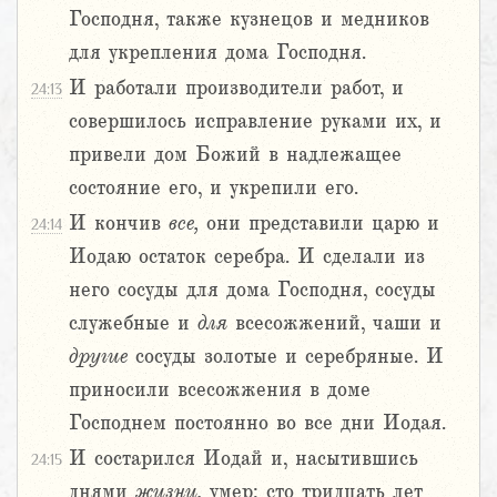
Господня, также кузнецов и медников
для укрепления дома Господня.
И работали производители работ, и
24:13
совершилось исправление руками их, и
привели дом Божий в надлежащее
состояние его, и укрепили его.
И кончив
все,
они представили царю и
24:14
Иодаю остаток серебра. И сделали из
него сосуды для дома Господня, сосуды
служебные и
для
всесожжений, чаши и
другие
сосуды золотые и серебряные. И
приносили всесожжения в доме
Господнем постоянно во все дни Иодая.
И состарился Иодай и, насытившись
24:15
днями
жизни,
умер: сто тридцать лет