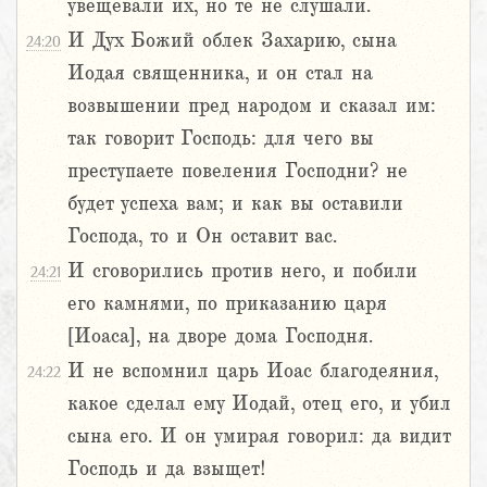
увещевали их, но те не слушали.
И Дух Божий облек Захарию, сына
24:20
Иодая священника, и он стал на
возвышении пред народом и сказал им:
так говорит Господь: для чего вы
преступаете повеления Господни? не
будет успеха вам; и как вы оставили
Господа, то и Он оставит вас.
И сговорились против него, и побили
24:21
его камнями, по приказанию царя
[Иоаса], на дворе дома Господня.
И не вспомнил царь Иоас благодеяния,
24:22
какое сделал ему Иодай, отец его, и убил
сына его. И он умирая говорил: да видит
Господь и да взыщет!