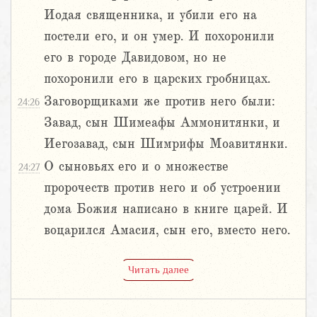
Иодая священника, и убили его на
постели его, и он умер. И похоронили
его в городе Давидовом, но не
похоронили его в царских гробницах.
Заговорщиками же против него были:
24:26
Завад, сын Шимеафы Аммонитянки, и
Иегозавад, сын Шимрифы Моавитянки.
О сыновьях его и о множестве
24:27
пророчеств против него и об устроении
дома Божия написано в книге царей. И
воцарился Амасия, сын его, вместо него.
Читать далее