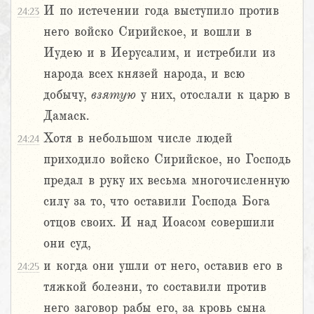
И по истечении года выступило против
24:23
него войско Сирийское, и вошли в
Иудею и в Иерусалим, и истребили из
народа всех князей народа, и всю
добычу,
взятую
у них, отослали к царю в
Дамаск.
Хотя в небольшом числе людей
24:24
приходило войско Сирийское, но Господь
предал в руку их весьма многочисленную
силу за то, что оставили Господа Бога
отцов своих. И над Иоасом совершили
они суд,
и когда они ушли от него, оставив его в
24:25
тяжкой болезни, то составили против
него заговор рабы его, за кровь сына