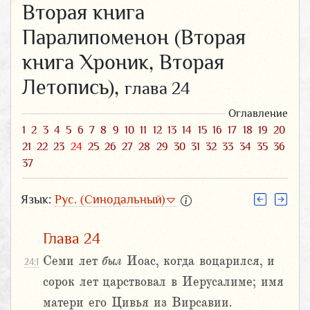
Вторая книга
Паралипоменон (Вторая
книга Хроник, Вторая
Летопись),
глава 24
Оглавление
1
2
3
4
5
6
7
8
9
10
11
12
13
14
15
16
17
18
19
20
21
22
23
24
25
26
27
28
29
30
31
32
33
34
35
36
37
Язык:
Рус. (Синодальный)
Глава 24
Семи лет
был
Иоас, когда воцарился, и
24:1
сорок лет царствовал в Иерусалиме; имя
матери его Цивья из Вирсавии.