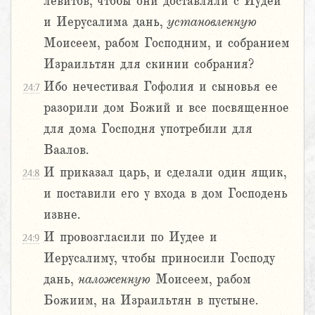
левитов, чтобы они доставляли с Иудеи
и Иерусалима дань,
установленную
Моисеем, рабом Господним, и собранием
Израильтян для скинии собрания?
Ибо нечестивая Гофолия и сыновья ее
24:7
разорили дом Божий и все посвященное
для дома Господня употребили для
Ваалов.
И приказал царь, и сделали один ящик,
24:8
и поставили его у входа в дом Господень
извне.
И провозгласили по Иудее и
24:9
Иерусалиму, чтобы приносили Господу
дань,
наложенную
Моисеем, рабом
Божиим, на Израильтян в пустыне.