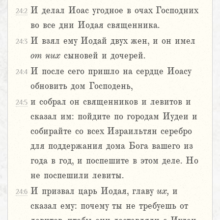
И делал Иоас угодное в очах Господних
24:2
во все дни Иодая священника.
И взял ему Иодай двух жен, и он имел
24:3
от
них
сыновей и дочерей.
И после сего пришло на сердце Иоасу
24:4
обновить дом Господень,
и собрал он священников и левитов и
24:5
сказал им: пойдите по городам Иудеи и
собирайте со всех Израильтян серебро
для поддержания дома Бога вашего из
года в год, и поспешите в этом деле. Но
не поспешили левиты.
И призвал царь Иодая, главу
их,
и
24:6
сказал ему: почему ты не требуешь от