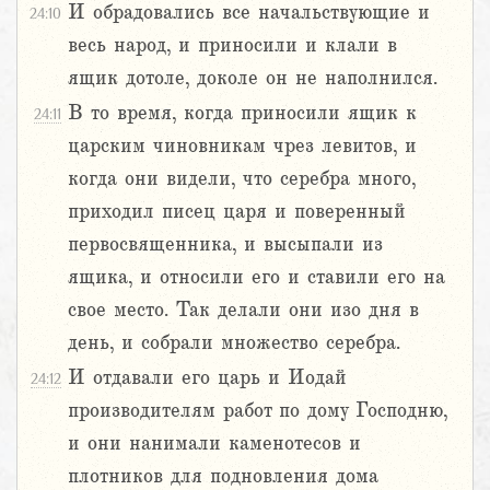
И обрадовались все начальствующие и
24:10
весь народ, и приносили и клали в
ящик дотоле, доколе он не наполнился.
В то время, когда приносили ящик к
24:11
царским чиновникам чрез левитов, и
когда они видели, что серебра много,
приходил писец царя и поверенный
первосвященника, и высыпали из
ящика, и относили его и ставили его на
свое место. Так делали они изо дня в
день, и собрали множество серебра.
И отдавали его царь и Иодай
24:12
производителям работ по дому Господню,
и они нанимали каменотесов и
плотников для подновления дома