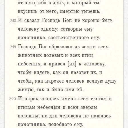
от него, ибо в день, в который ты
вкусишь от него, смертью умрешь.
И сказал Господь Бог: не хорошо быть
2:18
человеку одному; сотворим ему
помощника, соответственного ему.
Господь Бог образовал из земли всех
2:19
животных полевых и всех птиц
небесных, и привел [их] к человеку,
чтобы видеть, как он назовет их, и
чтобы, как наречет человек всякую душу
живую, так и было имя ей.
И нарек человек имена всем скотам и
2:20
птицам небесным и всем зверям
полевым; но для человека не нашлось
помощника, подобного ему.