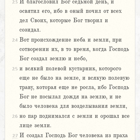
И благословил Бог седьмой день, и
2:3
освятил его, ибо в оный почил от всех
дел Своих, которые Бог творил и
созидал.
Вот происхождение неба и земли, при
2:4
сотворении их, в то время, когда Господь
Бог создал землю и небо,
и всякий полевой кустарник, которого
2:5
еще не было на земле, и всякую полевую
траву, которая еще не росла, ибо Господь
Бог не посылал дождя на землю, и не
было человека для возделывания земли,
но пар поднимался с земли и орошал все
2:6
лице земли.
И создал Господь Бог человека из праха
2:7