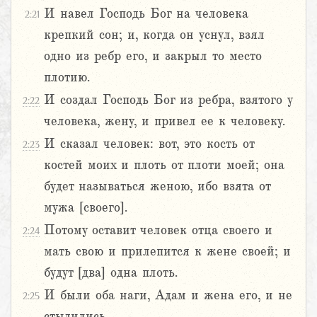
И навел Господь Бог на человека
2:21
крепкий сон; и, когда он уснул, взял
одно из ребр его, и закрыл то место
плотию.
И создал Господь Бог из ребра, взятого у
2:22
человека, жену, и привел ее к человеку.
И сказал человек: вот, это кость от
2:23
костей моих и плоть от плоти моей; она
будет называться женою, ибо взята от
мужа [своего].
Потому оставит человек отца своего и
2:24
мать свою и прилепится к жене своей; и
будут [два] одна плоть.
И были оба наги, Адам и жена его, и не
2:25
стыдились.