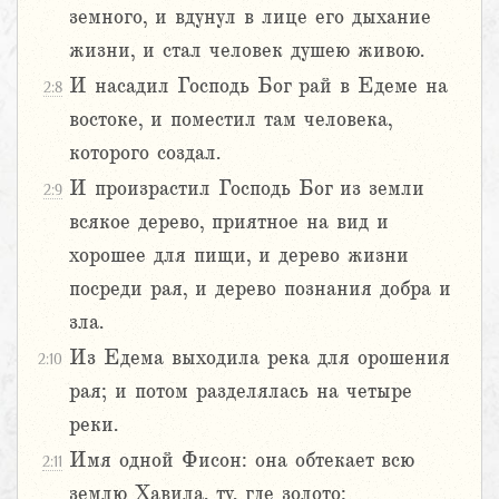
земного, и вдунул в лице его дыхание
жизни, и стал человек душею живою.
И насадил Господь Бог рай в Едеме на
2:8
востоке, и поместил там человека,
которого создал.
И произрастил Господь Бог из земли
2:9
всякое дерево, приятное на вид и
хорошее для пищи, и дерево жизни
посреди рая, и дерево познания добра и
зла.
Из Едема выходила река для орошения
2:10
рая; и потом разделялась на четыре
реки.
Имя одной Фисон: она обтекает всю
2:11
землю Хавила, ту, где золото;