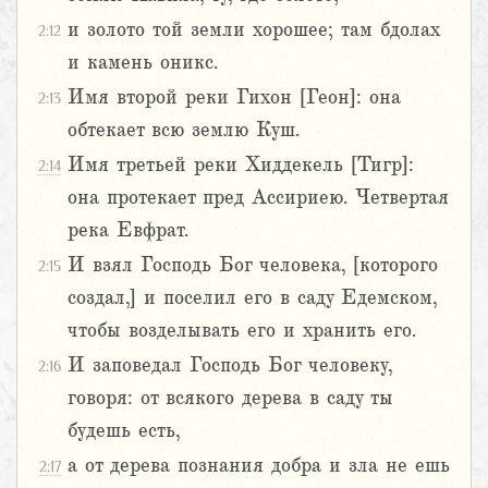
и золото той земли хорошее; там бдолах
2:12
и камень оникс.
Имя второй реки Гихон [Геон]: она
2:13
обтекает всю землю Куш.
Имя третьей реки Хиддекель [Тигр]:
2:14
она протекает пред Ассириею. Четвертая
река Евфрат.
И взял Господь Бог человека, [которого
2:15
создал,] и поселил его в саду Едемском,
чтобы возделывать его и хранить его.
И заповедал Господь Бог человеку,
2:16
говоря: от всякого дерева в саду ты
будешь есть,
а от дерева познания добра и зла не ешь
2:17