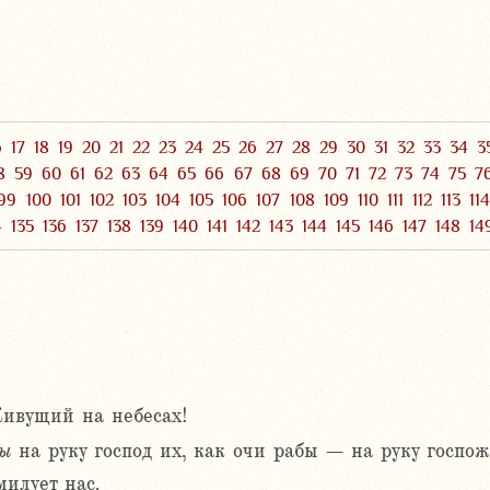
6
17
18
19
20
21
22
23
24
25
26
27
28
29
30
31
32
33
34
3
8
59
60
61
62
63
64
65
66
67
68
69
70
71
72
73
74
75
7
99
100
101
102
103
104
105
106
107
108
109
110
111
112
113
11
4
135
136
137
138
139
140
141
142
143
144
145
146
147
148
14
Живущий на небесах!
ы
на руку господ их, как очи рабы – на руку госпож
илует нас.