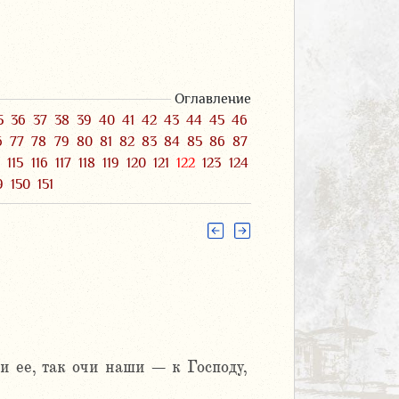
Оглавление
5
36
37
38
39
40
41
42
43
44
45
46
6
77
78
79
80
81
82
83
84
85
86
87
4
115
116
117
118
119
120
121
122
123
124
9
150
151
и ее, так очи наши – к Господу,