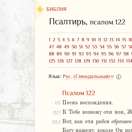
БИБЛИЯ
Псалтирь,
псалом 122
1
2
3
4
5
6
7
8
9
10
11
12
13
14
15
1
47
48
49
50
51
52
53
54
55
56
57
5
88
89
90
91
92
93
94
95
96
97
98
125
126
127
128
129
130
131
132
133
13
Язык:
Рус. (Синодальный)
Псалом 122
ЗАВЕТ
Песнь восхождения.
122
К Тебе возвожу очи мои, 
122:1
Вот, как очи рабов
обращен
122:2
Богу нашему, доколе Он пом
аконие