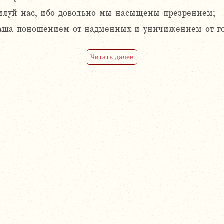
илуй нас, ибо довольно мы насыщены презрением;
аша поношением от надменных и уничижением от го
Читать далее