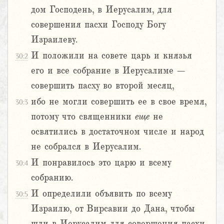
дом Господень, в Иерусалим, для
совершения пасхи Господу Богу
Израилеву.
И положили на совете царь и князья
30:2
его и все собрание в Иерусалиме –
совершить пасху во второй месяц,
ибо не могли совершить ее в свое время,
30:3
потому что священники
еще
не
освятились в достаточном числе и народ
не собрался в Иерусалим.
И понравилось это царю и всему
30:4
собранию.
И определили объявить по всему
30:5
Израилю, от Вирсавии до Дана, чтобы
шли в Иерусалим для совершения пасхи