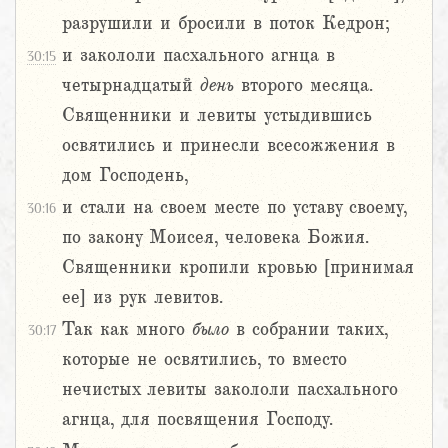
разрушили и бросили в поток Кедрон;
и закололи пасхального агнца в
30:15
четырнадцатый
день
второго месяца.
Священники и левиты устыдившись
освятились и принесли всесожжения в
дом Господень,
и стали на своем месте по уставу своему,
30:16
по закону Моисея, человека Божия.
Священники кропили кровью [принимая
ее] из рук левитов.
Так как много
было
в собрании таких,
30:17
которые не освятились, то вместо
нечистых левиты закололи пасхального
агнца, для посвящения Господу.