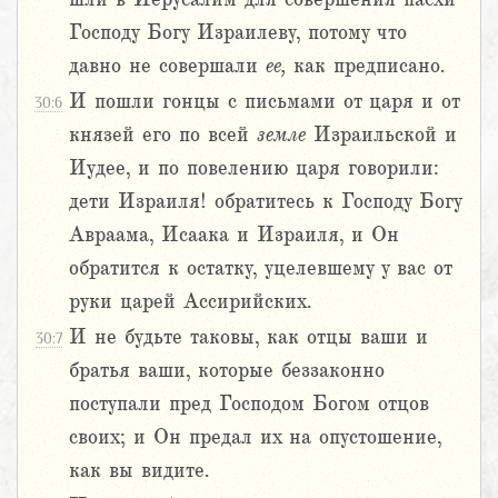
Господу Богу Израилеву, потому что
давно не совершали
ее,
как предписано.
И пошли гонцы с письмами от царя и от
30:6
князей его по всей
земле
Израильской и
Иудее, и по повелению царя говорили:
дети Израиля! обратитесь к Господу Богу
Авраама, Исаака и Израиля, и Он
обратится к остатку, уцелевшему у вас от
руки царей Ассирийских.
И не будьте таковы, как отцы ваши и
30:7
братья ваши, которые беззаконно
поступали пред Господом Богом отцов
своих; и Он предал их на опустошение,
как вы видите.