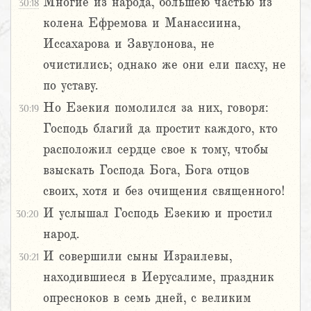
Многие из народа, большею частью из
30:18
колена Ефремова и Манассиина,
Иссахарова и Завулонова, не
очистились; однако же они ели пасху, не
по уставу.
Но Езекия помолился за них, говоря:
30:19
Господь благий да простит каждого, кто
расположил сердце свое к тому, чтобы
взыскать Господа Бога, Бога отцов
своих, хотя и без очищения священного!
И услышал Господь Езекию и простил
30:20
народ.
И совершили сыны Израилевы,
30:21
находившиеся в Иерусалиме, праздник
опресноков в семь дней, с великим