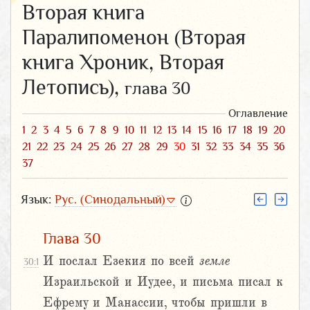
Вторая книга
Паралипоменон (Вторая
книга Хроник, Вторая
Летопись),
глава 30
Оглавление
1
2
3
4
5
6
7
8
9
10
11
12
13
14
15
16
17
18
19
20
21
22
23
24
25
26
27
28
29
30
31
32
33
34
35
36
37
Язык:
Рус. (Синодальный)
Глава 30
И послал Езекия по всей
земле
30:1
Израильской и Иудее, и письма писал к
Ефрему и Манассии, чтобы пришли в