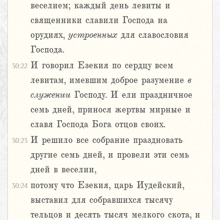
веселием; каждый день левиты и
священники славили Господа на
орудиях,
устроенных
для славословия
Господа.
И говорил Езекия по сердцу всем
30:22
левитам, имевшим доброе разумение
в
служении
Господу. И ели праздничное
семь дней, принося жертвы мирные и
славя Господа Бога отцов своих.
И решило все собрание праздновать
30:23
другие семь дней, и провели эти семь
дней в веселии,
потому что Езекия, царь Иудейский,
30:24
выставил для собравшихся тысячу
тельцов и десять тысяч мелкого скота, и