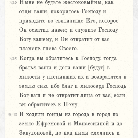
Ныне не будьте жестоковыйны, как
30:8
отцы ваши, покоритесь Господу и
приходите во святилище Его, которое
Он освятил навек; и служите Господу
Богу вашему, и Он отвратит от вас
пламень гнева Своего.
Когда вы обратитесь к Господу, тогда
30:9
братья ваши и дети ваши [будут] в
милости у пленивших их и возвратятся в
землю сию, ибо благ и милосерд Господь
Бог ваш и не отвратит лица от вас, если
вы обратитесь к Нему.
И ходили гонцы из города в город по
30:10
земле Ефремовой и Манассииной и до
Завулоновой, но над ними смеялись и