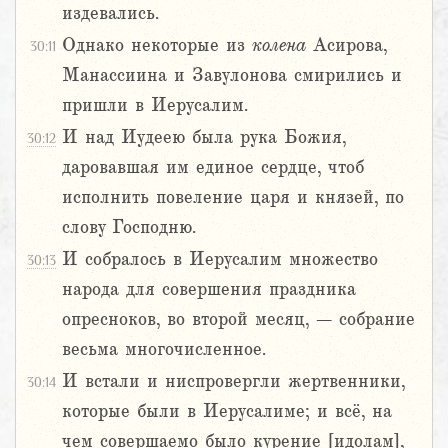
издевались.
Однако некоторые из
колена
Асирова,
30:11
Манассиина и Завулонова смирились и
пришли в Иерусалим.
И над Иудеею была рука Божия,
30:12
даровавшая им единое сердце, чтоб
исполнить повеление царя и князей, по
слову Господню.
И собралось в Иерусалим множество
30:13
народа для совершения праздника
опресноков, во второй месяц, – собрание
весьма многочисленное.
И встали и ниспровергли жертвенники,
30:14
которые были в Иерусалиме; и всё, на
чем совершаемо было курение [идолам],