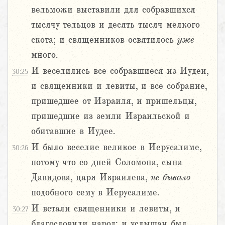
вельможи выставили для собравшихся
тысячу тельцов и десять тысяч мелкого
скота; и священников освятилось
уже
много.
И веселились все собравшиеся из Иудеи,
30:25
и священники и левиты, и все собрание,
пришедшее от Израиля, и пришельцы,
пришедшие из земли Израильской и
обитавшие в Иудее.
И было веселие великое в Иерусалиме,
30:26
потому что со дней Соломона, сына
Давидова, царя Израилева,
не
бывало
подобного сему в Иерусалиме.
И встали священники и левиты, и
30:27
благословили народ; и услышан был