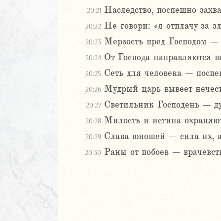
Наследство, поспешно захва
20:21
2
Не говори: «я отплачу за зл
20:22
3
Мерзость пред Господом – 
20:23
4
От Господа направляются ша
20:24
5
Сеть для человека – поспеш
6
20:25
Мудрый царь вывеет нечест
20:26
8
Светильник Господень – ду
20:27
9
Милость и истина охраняют
20:28
0
1
Слава юношей – сила их, а
20:29
2
Раны от побоев – врачевст
20:30
3
4
5
6
7