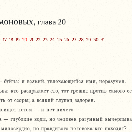
омоновых,
глава 20
6
17
18
19
20
21
22
23
24
25
26
27
28
29
30
31
 буйна; и всякий, увлекающийся ими, неразумен.
ва: кто раздражает его, тот грешит против самого се
ть от ссоры; а всякий глупец задорен.
оищет летом – и нет ничего.
 – глубокие воды, но человек разумный вычерпыва
 милосердие, но правдивого человека кто находит?