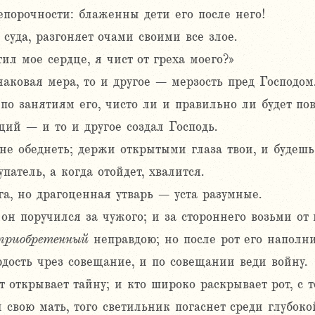
епорочности: блаженны дети его после него!
суда, разгоняет очами своими все злое.
ил мое сердце, я чист от греха моего?»
аковая мера, то и другое – мерзость пред Господом
о занятиям его, чисто ли и правильно ли будет пов
ий – и то и другое создал Господь.
не обеднеть; держи открытыми глаза твои, и будешь 
упатель, а когда отойдет, хвалится.
а, но драгоценная утварь – уста разумные.
 он поручился за чужого; и за стороннего возьми от 
приобретенный
неправдою; но после рот его наполни
дость чрез совещание, и по совещании веди войну.
т открывает тайну; и кто широко раскрывает рот, с 
и свою мать, того светильник погаснет среди глубоко