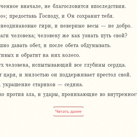
ченное вначале, не благословится впоследствии.
о»; предоставь Господу, и Он сохранит тебя.
неодинаковые гири, и неверные весы – не добро.
ги человека; человеку же как узнать путь свой?
но давать обет, и после обета обдумывать.
ивых и обратит на них колесо.
х человека, испытывающий все глубины сердца.
 царя, и милостью он поддерживает престол свой.
 украшение стариков – седина.
во против зла, и удары, проникающие во внутреннос
Читать далее