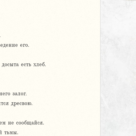
.
едение его.
досыта есть хлеб.
него залог.
тся дресвою.
тем не сообщайся.
й тьмы.