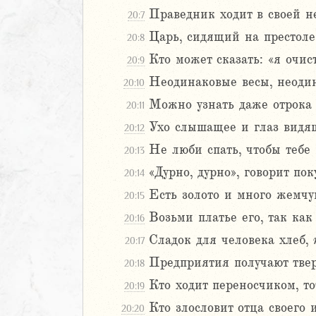
Праведник ходит в своей н
20:7
Навин
Израилевы
Царь, сидящий на престоле 
20:8
Кто может сказать: «я очист
20:9
ств
Неодинаковые весы, неодин
20:10
рств
Можно узнать даже отрока п
рств
20:11
рств
Ухо слышащее и глаз видящ
20:12
ралипоменон
Не люби спать, чтобы тебе 
20:13
ралипоменон
«Дурно, дурно», говорит пок
20:14
я
Есть золото и много жемчуг
20:15
дры
Возьми платье его, так как
20:16
Сладок для человека хлеб,
20:17
ь
Предприятия получают твер
20:18
ирь
Кто ходит переносчиком, то
20:19
Кто злословит отца своего 
20:20