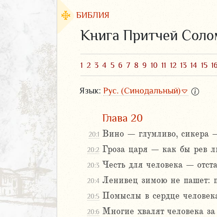
БИБЛИЯ
Книга Притчей Сол
1
2
3
4
5
6
7
8
9
10
11
12
13
14
15
1
Язык:
Рус. (Синодальный)
Глава 20
Вино – глумливо, сикера –
20:1
Гроза царя – как бы рев ль
20:2
ЗАВЕТ
Честь для человека – отста
20:3
Ленивец зимою не пашет: п
20:4
Помыслы в сердце человека
20:5
Многие хвалят человека за
20:6
аконие