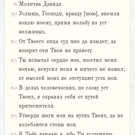
Молитва Давида.
16
Услышь, Господи, правду [мою], внемли
16:1
воплю моему, прими мольбу из уст
нелживых.
От Твоего лица суд мне да изыдет; да
16:2
воззрят очи Твои на правоту.
Ты испытал сердце мое, посетил меня
16:3
ночью, искусил меня и ничего не нашел;
от мыслей моих не отступают уста мои.
В делах человеческих, по слову уст
16:4
Твоих, я охранял себя от путей
притеснителя.
Утверди шаги мои на путях Твоих, да не
16:5
колеблются стопы мои.
К Тебе взываю я, ибо Ты услышишь
16:6