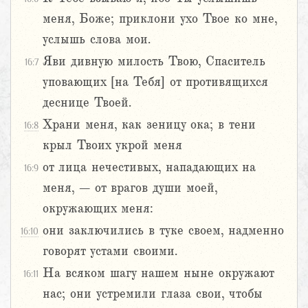
меня, Боже; приклони ухо Твое ко мне,
услышь слова мои.
Яви дивную милость Твою, Спаситель
16:7
уповающих [на Тебя] от противящихся
деснице Твоей.
Храни меня, как зеницу ока; в тени
16:8
крыл Твоих укрой меня
от лица нечестивых, нападающих на
16:9
меня, – от врагов души моей,
окружающих меня:
они заключились в туке своем, надменно
16:10
говорят устами своими.
На всяком шагу нашем ныне окружают
16:11
нас; они устремили глаза свои, чтобы