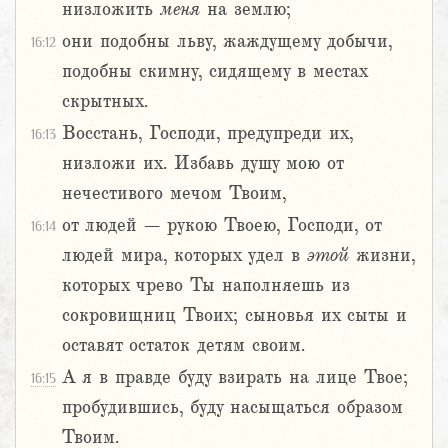
низложить
меня
на землю;
они подобны льву, жаждущему добычи,
16:12
подобны скимну, сидящему в местах
скрытных.
Восстань, Господи, предупреди их,
16:13
низложи их. Избавь душу мою от
нечестивого мечом Твоим,
от людей – рукою Твоею, Господи, от
16:14
людей мира, которых удел в
этой
жизни,
которых чрево Ты наполняешь из
сокровищниц Твоих; сыновья их сыты и
оставят остаток детям своим.
А я в правде буду взирать на лице Твое;
16:15
пробудившись, буду насыщаться образом
Твоим.