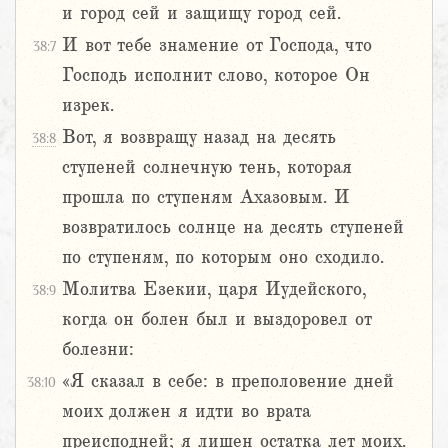
и город сей и защищу город сей.
И вот тебе знамение от Господа, что
38:7
Господь исполнит слово, которое Он
изрек.
Вот, я возвращу назад на десять
38:8
ступеней солнечную тень, которая
прошла по ступеням Ахазовым. И
возвратилось солнце на десять ступеней
по ступеням, по которым оно сходило.
Молитва Езекии, царя Иудейского,
38:9
когда он болен был и выздоровел от
болезни:
«Я сказал в себе: в преполовение дней
38:10
моих должен я идти во врата
преисподней; я лишен остатка лет моих.