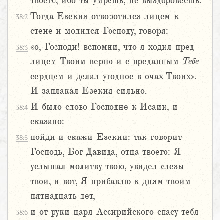
твоего, ибо ты умрешь, не выздоровеешь.
Тогда Езекия отворотился лицем к
38:2
стене и молился Господу, говоря:
«о, Господи! вспомни, что я ходил пред
38:3
лицем Твоим верно и с преданным
Тебе
сердцем и делал угодное в очах Твоих».
И заплакал Езекия сильно.
И было слово Господне к Исаии, и
38:4
сказано:
пойди и скажи Езекии: так говорит
38:5
Господь, Бог Давида, отца твоего: Я
услышал молитву твою, увидел слезы
твои, и вот, Я прибавлю к дням твоим
пятнадцать лет,
и от руки царя Ассирийского спасу тебя
38:6