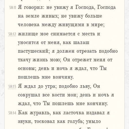
Я говорил: не увижу я Господа, Господа
38:11
на земле живых; не увижу больше
человека между живущими в мире;
жилище мое снимается с места и
38:12
уносится от меня, как шалаш
пастушеский; я должен отрезать подобно
ткачу жизнь мою; Он отрежет меня от
основы; день и ночь я ждал, что Ты
пошлешь мне кончину.
Я ждал до утра; подобно льву, Он
38:13
сокрушал все кости мои; день и ночь я
ждал, что Ты пошлешь мне кончину.
Как журавль, как ласточка издавал я
38:14
звуки, тосковал как голубь; уныло