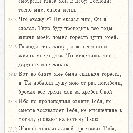
смотрели глаза мои к небу: Господи!
тесно мне; спаси меня.
Что скажу я? Он сказал мне, Он и
38:15
сделал. Тихо буду проводить все годы
жизни моей, помня горесть души моей.
Господи! так живут, и во всем этом
38:16
жизнь моего духа; Ты исцелишь меня,
даруешь мне жизнь.
Вот, во благо мне была сильная горесть,
38:17
и Ты избавил душу мою от рва погибели,
бросил все грехи мои за хребет Свой.
Ибо не преисподняя славит Тебя, не
38:18
смерть восхваляет Тебя, не нисшедшие в
могилу уповают на истину Твою.
Живой, только живой прославит Тебя,
38:19