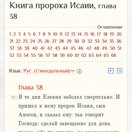
Книга пророка Исаии,
глава
38
Оглавление
1
2
3
4
5
6
7
8
9
10
11
12
13
14
15
16
17
18
19
20
21
22
23
24
25
26
27
28
29
30
31
32
33
34
35
36
37
38
39
40
41
42
43
44
45
46
47
48
49
50
51
52
53
54
55
56
57
58
59
60
61
62
63
64
65
66
Язык:
Рус. (Синодальный)
Глава 38
В те дни Езекия заболел смертельно. И
38:1
пришел к нему пророк Исаия, сын
Амосов, и сказал ему: так говорит
Господь: сделай завещание для дома