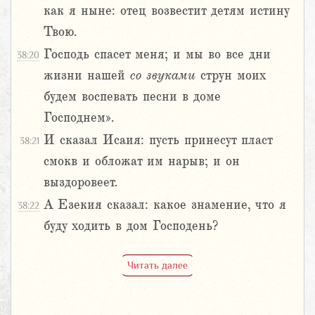
как я ныне: отец возвестит детям истину
Твою.
Господь спасет меня; и мы во все дни
38:20
жизни нашей
со
звуками
струн моих
будем воспевать песни в доме
Господнем».
И сказал Исаия: пусть принесут пласт
38:21
смокв и обложат им нарыв; и он
выздоровеет.
А Езекия сказал: какое знамение, что я
38:22
буду ходить в дом Господень?
Читать далее