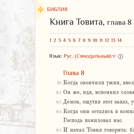
БИБЛИЯ
Книга Товита,
глава 8
1
2
3
4
5
6
7
8
9
10
11
12
13
14
Язык:
Рус. (Синодальный)
Глава 8
Когда окончили ужин, ввел
8:1
Он же, идя, вспомнил слов
8:2
ЗАВЕТ
Демон, ощутив этот запах, 
8:3
Когда они остались в комна
8:4
Господь помиловал нас.
И начал Товия говорить: б
8:5
аконие