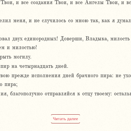
Твои, и все создания Твои, и все Ангелы Твои, и в
!
елил меня, и не случилось со мною так, как я думал
овал двух единородных! Доверши, Владыка, милость
ем и милостью!
рыть могилу.
пир на четырнадцать дней.
твою прежде исполнения дней брачного пира: не ухо
о пира;
ния, благополучно отправляйся к отцу твоему: остал
Читать далее