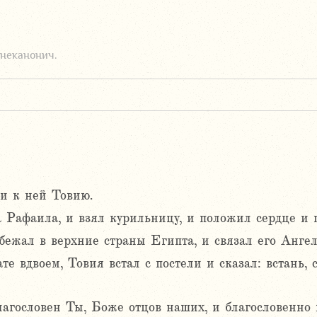
неканонич.
и к ней Товию.
а Рафаила, и взял курильницу, и положил сердце и 
убежал в верхние страны Египта, и связал его Ангел
те вдвоем, Товия встал с постели и сказал: встань, 
лагословен Ты, Боже отцов наших, и благословенно 