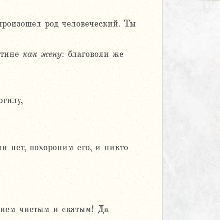
произошел род человеческий. Ты
истине
как жену
: благоволи же
огилу,
и нет, похороним его, и никто
нием чистым и святым! Да