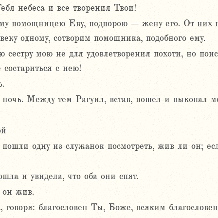
ебя небеса и все творения Твои!
му помощницею Еву, подпорою – жену его. От них 
веку одному, сотворим помощника, подобного ему.
ию сестру мою не для удовлетворения похоти, но по
 состариться с нею!
.
 ночь. Между тем Рагуил, встав, пошел и выкопал м
ой
 пошли одну из служанок посмотреть, жив ли он; есл
ошла и увидела, что оба они спят.
 он жив.
, говоря: благословен Ты, Боже, всяким благослове