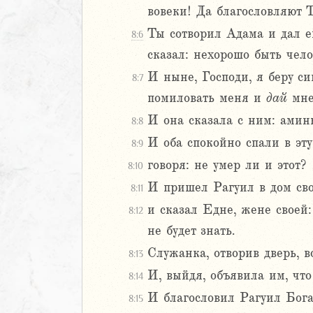
вовеки! Да благословляют Т
Навин
Ты сотворил Адама и дал е
Израилевы
8:6
сказал: нехорошо быть чело
ств
И ныне, Господи, я беру с
8:7
рств
помиловать меня и
дай
мне
рств
И она сказала с ним: аминь
рств
8:8
ралипоменон
И оба спокойно спали в эту
8:9
ралипоменон
говоря: не умер ли и этот?
8:10
И пришел Рагуил в дом св
8:11
я
дры
и сказал Едне, жене своей:
8:12
не будет знать.
Служанка, отворив дверь, в
8:13
2
И, выйдя, объявила им, что
8:14
3
4
И благословил Рагуил Бога
8:15