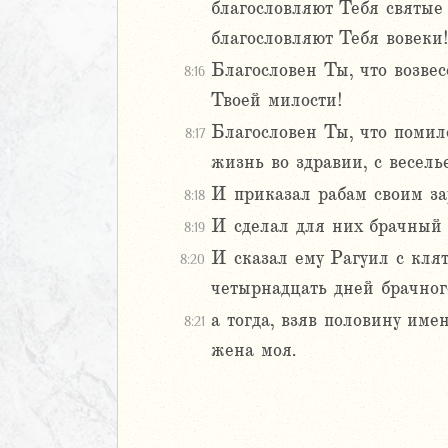
5
благословляют Тебя святые 
6
благословляют Тебя вовеки
Благословен Ты, что возвес
8:16
8
Твоей милости!
9
0
Благословен Ты, что помил
8:17
1
жизнь во здравии, с весель
2
И приказал рабам своим за
8:18
3
4
И сделал для них брачный 
8:19
ь
И сказал ему Рагуил с кля
8:20
четырнадцать дней брачног
ирь
а тогда, взяв половину име
8:21
жена моя.
иаст
Песней
рость