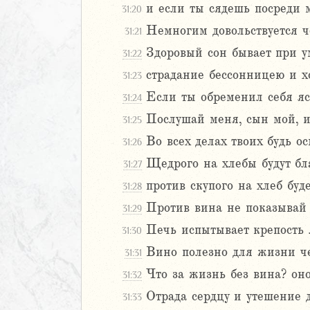
и если ты сядешь посреди м
31:20
иаст
Немногим довольствуется ч
31:21
Песней
рость
Здоровый сон бывает при ум
31:22
а
страдание бессонницею и х
31:23
Если ты обременил себя яст
31:24
Послушай меня, сын мой, и
31:25
2
3
Во всех делах твоих будь о
31:26
4
Щедрого на хлебы будут бла
31:27
5
против скупого на хлеб буде
31:28
6
Против вина не показывай 
31:29
8
Печь испытывает крепость 
31:30
9
Вино полезно для жизни че
31:31
0
Что за жизнь без вина? оно
31:32
1
2
Отрада сердцу и утешение 
31:33