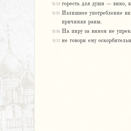
3
горесть для души – вино, к
31:34
4
Излишнее употребление вин
31:35
5
причиняя раны.
6
7
На пиру за вином не упрек
31:36
8
не говори ему оскорбитель
31:37
9
20
1
22
23
24
25
26
27
28
29
30