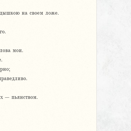
одышкою на своем ложе.
го.
лова мои.
.
рно;
праведливо.
х – пьянством.