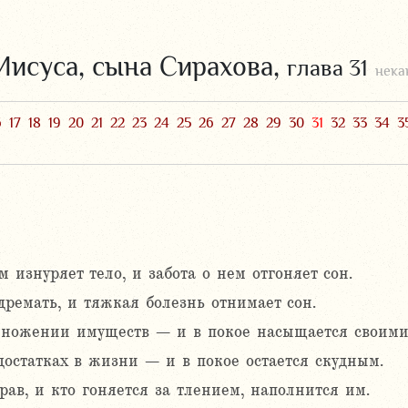
Иисуса, сына Сирахова,
глава 31
нека
6
17
18
19
20
21
22
23
24
25
26
27
28
29
30
31
32
33
34
3
м изнуряет тело, и забота о нем отгоняет сон.
дремать, и тяжкая болезнь отнимает сон.
множении имуществ – и в покое насыщается своими
остатках в жизни – и в покое остается скудным.
ав, и кто гоняется за тлением, наполнится им.