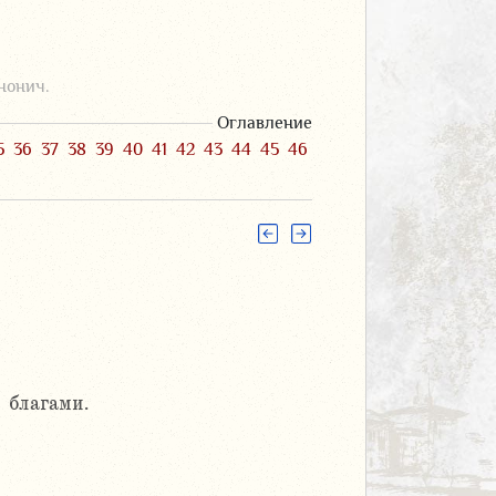
нонич.
Оглавление
5
36
37
38
39
40
41
42
43
44
45
46
 благами.