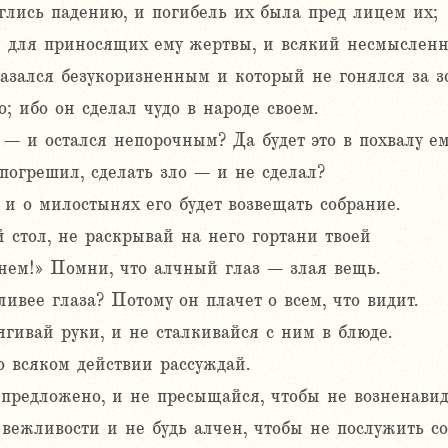
глись падению, и погибель их была пред лицем их;
 для приносящих ему жертвы, и всякий несмысленн
казался безукоризненным и который не гонялся за з
; ибо он сделал чудо в народе своем.
– и остался непорочным? Да будет это в похвалу ем
погрешил, сделать зло – и не сделал?
, и о милостынях его будет возвещать собрание.
 стол, не раскрывай на него гортани твоей
 нем!» Помни, что алчный глаз – злая вещь.
ливее глаза? Потому он плачет о всем, что видит.
ягивай руки, и не сталкивайся с ним в блюде.
о всяком действии рассуждай.
 предложено, и не пресыщайся, чтобы не возненавид
вежливости и не будь алчен, чтобы не послужить со