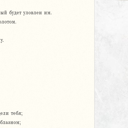
ый будет уловлен им.
олотом.
у.
ели тебя;
блазном;