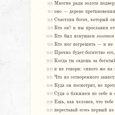
Многие ради золота подвер
31:6
Навин
оно – дерево преткновения
31:7
Израилевы
Счастлив богач, который о
31:8
ств
Кто он? и мы прославим его
31:9
рств
Кто был искушаем
золотом
31:10
рств
Кто мог погрешить – и не 
рств
31:11
ралипоменон
Прочно будет богатство его
31:12
ралипоменон
Когда ты сядешь за богатый
31:13
и не говори: «много же на
31:14
я
дры
Что из сотворенного завист
31:15
Куда он посмотрит, не прот
31:16
ь
Суди о ближнем по себе и 
31:17
Ешь, как человек, что тебе
ирь
31:18
переставай
есть
первый из 
31:19