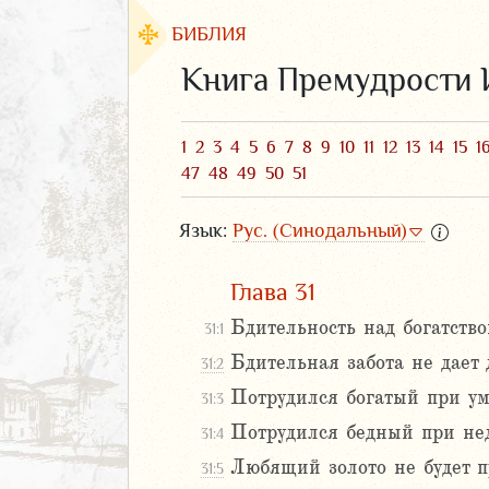
БИБЛИЯ
Книга Премудрости 
1
2
3
4
5
6
7
8
9
10
11
12
13
14
15
1
47
48
49
50
51
Язык:
Рус. (Синодальный)
Глава 31
Бдительность над богатство
31:1
ЗАВЕТ
Бдительная забота не дает 
31:2
Потрудился богатый при у
31:3
Потрудился бедный при нед
31:4
Любящий золото не будет пр
31:5
аконие