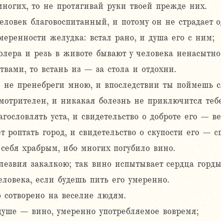
ногих, то не протягивай руки твоей прежде них.
еловек благовоспитанный, и потому он не страдает 
еренности желудка: встал рано, и душа его с ним;
олера и резь в животе бывают у человека ненасытно
вами, то встань из – за стола и отдохни.
 не пренебреги мною, и впоследствии ты поймешь с
смотрителен, и никакая болезнь не приключится тебе
гословлять уста, и свидетельство о доброте его – ве
т роптать город, и свидетельство о скупости его – с
себя храбрым, ибо многих погубило вино.
лезвия закалкою; так вино испытывает сердца горды
ловека, если будешь пить его умеренно.
 сотворено на веселие людям.
душе – вино, умеренно употребляемое вовремя;