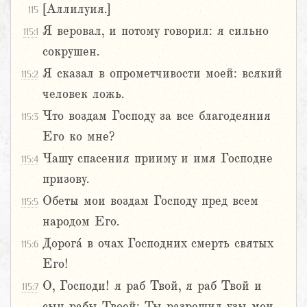
[Аллилуия.]
115
Я веровал, и потому говорил: я сильно
115:1
сокрушен.
Я сказал в опрометчивости моей: всякий
115:2
человек ложь.
Что воздам Господу за все благодеяния
115:3
Его ко мне?
Чашу спасения прииму и имя Господне
115:4
призову.
Обеты мои воздам Господу пред всем
115:5
народом Его.
Дорога́ в очах Господних смерть святых
115:6
Его!
О, Господи! я раб Твой, я раб Твой и
115:7
сын рабы Твоей; Ты разрешил узы мои.