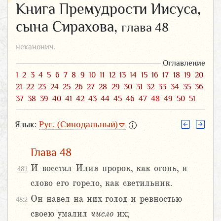
Книга Премудрости Иисуса,
сына Сирахова,
глава 48
неканонич.
Оглавление
1
2
3
4
5
6
7
8
9
10
11
12
13
14
15
16
17
18
19
20
21
22
23
24
25
26
27
28
29
30
31
32
33
34
35
36
37
38
39
40
41
42
43
44
45
46
47
48
49
50
51
Язык:
Рус. (Синодальный)
Глава 48
И восстал Илия пророк, как огонь, и
48:1
слово его горело, как светильник.
Он навел на них голод и ревностью
48:2
своею умалил
число
их;