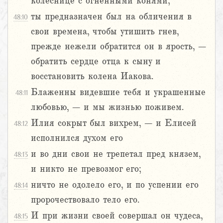
колеснице с огненными конями;
ты предназначен был на обличения в
48:10
свои времена, чтобы утишить гнев,
прежде нежели обратится он в ярость, –
обратить сердце отца к сыну и
восстановить колена Иакова.
Блаженны видевшие тебя и украшенные
48:11
любовью, – и мы жизнью поживем.
Илия сокрыт был вихрем, – и Елисей
48:12
исполнился духом его
и во дни свои не трепетал пред князем,
48:13
и никто не превозмог его;
ничто не одолело его, и по успении его
48:14
пророчествовало тело его.
И при жизни своей совершал он чудеса,
48:15