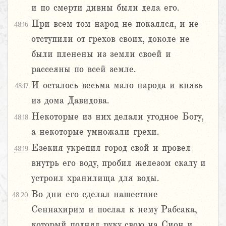
и по смерти дивны были дела его.
При всем том народ не покаялся, и не
48:16
отступили от грехов своих, доколе не
были пленены из земли своей и
рассеяны по всей земле.
И осталось весьма мало народа и князь
48:17
из дома Давидова.
Некоторые из них делали угодное Богу,
48:18
а некоторые умножали грехи.
Езекия укрепил город свой и провел
48:19
внутрь его воду, пробил железом скалу и
устроил хранилища для воды.
Во дни его сделал нашествие
48:20
Сеннахирим и послал к нему Рабсака,
который поднял руку свою на Сион и