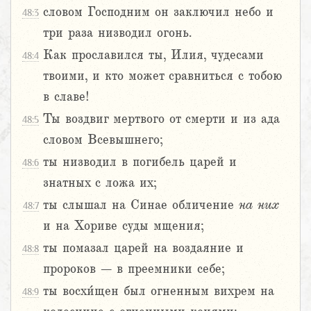
словом Господним он заключил небо и
48:3
три раза низводил огонь.
Как прославился ты, Илия, чудесами
48:4
твоими, и кто может сравниться с тобою
в славе!
Ты воздвиг мертвого от смерти и из ада
48:5
словом Всевышнего;
ты низводил в погибель царей и
48:6
знатных с ложа их;
ты слышал на Синае обличение
на них
48:7
и на Хориве суды мщения;
ты помазал царей на воздаяние и
48:8
пророков – в преемники себе;
ты восхи́щен был огненным вихрем на
48:9