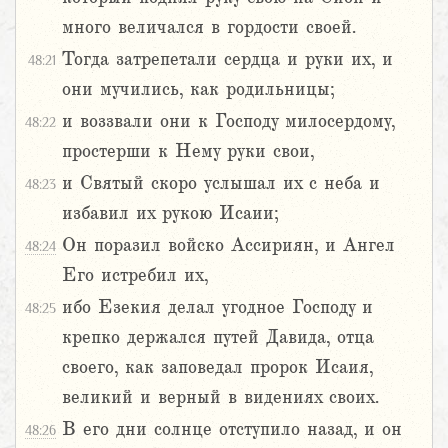
много величался в гордости своей.
Тогда затрепетали сердца и руки их, и
48:21
они мучились, как родильницы;
и воззвали они к Господу милосердому,
48:22
простерши к Нему руки свои,
и Святый скоро услышал их с неба и
48:23
избавил их рукою Исаии;
Он поразил войско Ассириян, и Ангел
48:24
Его истребил их,
ибо Езекия делал угодное Господу и
48:25
крепко держался путей Давида, отца
своего, как заповедал пророк Исаия,
великий и верный в видениях своих.
В его дни солнце отступило назад, и он
48:26