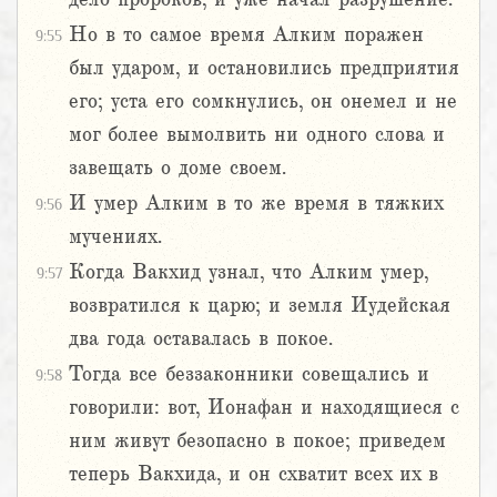
Но в то самое время Алким поражен
9:55
был ударом, и остановились предприятия
его; уста его сомкнулись, он онемел и не
мог более вымолвить ни одного слова и
завещать о доме своем.
И умер Алким в то же время в тяжких
9:56
мучениях.
Когда Вакхид узнал, что Алким умер,
9:57
возвратился к царю; и земля Иудейская
два года оставалась в покое.
Тогда все беззаконники совещались и
9:58
говорили: вот, Ионафан и находящиеся с
ним живут безопасно в покое; приведем
теперь Вакхида, и он схватит всех их в