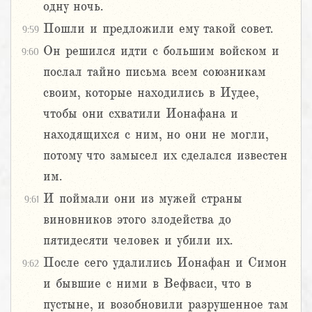
одну ночь.
Пошли и предложили ему такой совет.
9:59
Он решился идти с большим войском и
9:60
послал тайно письма всем союзникам
своим, которые находились в Иудее,
чтобы они схватили Ионафана и
находящихся с ним, но они не могли,
потому что замысел их сделался известен
им.
И поймали они из мужей страны
9:61
виновников этого злодейства до
пятидесяти человек и убили их.
После сего удалились Ионафан и Симон
9:62
и бывшие с ними в Вефваси, что в
пустыне, и возобновили разрушенное там