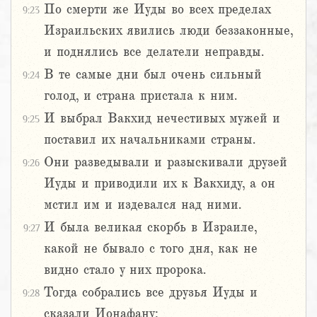
По смерти же Иуды во всех пределах
9:23
Израильских явились люди беззаконные,
и поднялись все делатели неправды.
В те самые дни был очень сильный
9:24
голод, и страна пристала к ним.
И выбрал Вакхид нечестивых мужей и
9:25
поставил их начальниками страны.
Они разведывали и разыскивали друзей
9:26
Иуды и приводили их к Вакхиду, а он
мстил им и издевался над ними.
И была великая скорбь в Израиле,
9:27
какой не бывало с того дня, как не
видно стало у них пророка.
Тогда собрались все друзья Иуды и
9:28
сказали Ионафану: