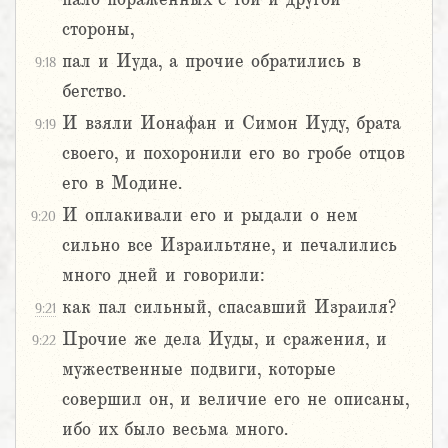
стороны,
пал и Иуда, а прочие обратились в
9:18
бегство.
И взяли Ионафан и Симон Иуду, брата
9:19
своего, и похоронили его во гробе отцов
его в Модине.
И оплакивали его и рыдали о нем
9:20
сильно все Израильтяне, и печалились
много дней и говорили:
как пал сильный, спасавший Израиля?
9:21
Прочие же дела Иуды, и сражения, и
9:22
мужественные подвиги, которые
совершил он, и величие его не описаны,
ибо их было весьма много.