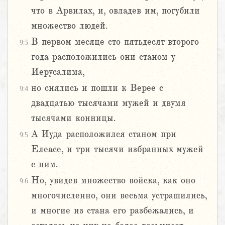
что в Арвилах, и, овладев им, погубили
множество людей.
В первом месяце сто пятьдесят второго
9:3
года расположились они станом у
Иерусалима,
но снялись и пошли к Верее с
9:4
двадцатью тысячами мужей и двумя
тысячами конницы.
А Иуда расположился станом при
9:5
Елеасе, и три тысячи избранных мужей
с ним.
Но, увидев множество войска, как оно
9:6
многочисленно, они весьма устрашились,
и многие из стана его разбежались, и