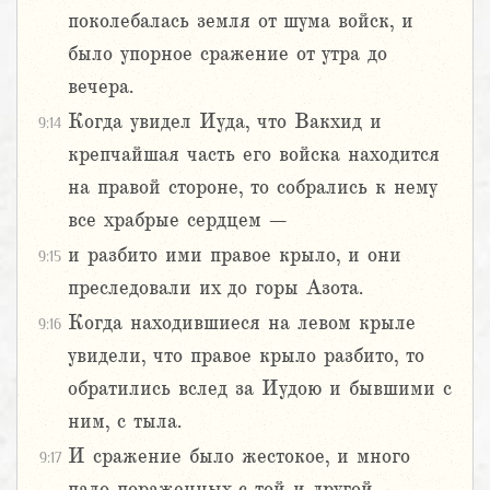
поколебалась земля от шума войск, и
было упорное сражение от утра до
вечера.
Когда увидел Иуда, что Вакхид и
9:14
крепчайшая часть его войска находится
на правой стороне, то собрались к нему
все храбрые сердцем –
и разбито ими правое крыло, и они
9:15
преследовали их до горы Азота.
Когда находившиеся на левом крыле
9:16
увидели, что правое крыло разбито, то
обратились вслед за Иудою и бывшими с
ним, с тыла.
И сражение было жестокое, и много
9:17
пало пораженных с той и другой