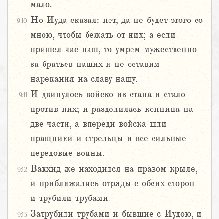
мало.
Но Иуда сказал: нет, да не будет этого со
9:10
мною, чтобы бежать от них; а если
пришел час наш, то умрем мужественно
за братьев наших и не оставим
нарекания на славу нашу.
И двинулось войско из стана и стало
9:11
против них; и разделилась конница на
две части, а впереди войска шли
пращники и стрельцы и все сильные
передовые воины.
Вакхид же находился на правом крыле,
9:12
и приближались отряды с обеих сторон
и трубили трубами.
Затрубили трубами и бывшие с Иудою, и
9:13