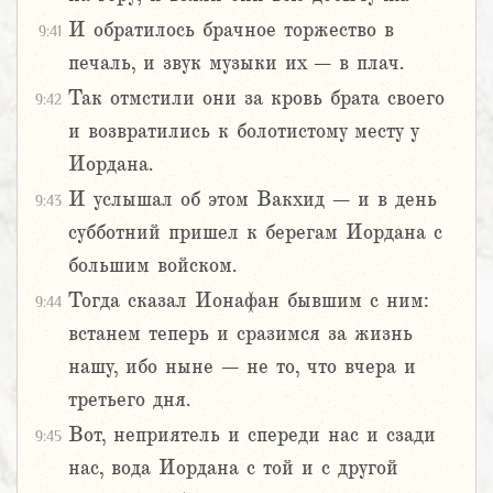
И обратилось брачное торжество в
9:41
печаль, и звук музыки их – в плач.
Так отмстили они за кровь брата своего
9:42
и возвратились к болотистому месту у
Иордана.
И услышал об этом Вакхид – и в день
9:43
субботний пришел к берегам Иордана с
большим войском.
Тогда сказал Ионафан бывшим с ним:
9:44
встанем теперь и сразимся за жизнь
нашу, ибо ныне – не то, что вчера и
третьего дня.
Вот, неприятель и спереди нас и сзади
9:45
нас, вода Иордана с той и с другой