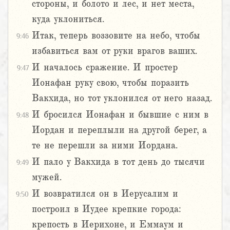
стороны, и болото и лес, и нет места,
куда уклониться.
Итак, теперь воззовите на небо, чтобы
9:46
избавиться вам от руки врагов ваших.
И началось сражение. И простер
9:47
Ионафан руку свою, чтобы поразить
Вакхида, но тот уклонился от него назад.
И бросился Ионафан и бывшие с ним в
9:48
Иордан и переплыли на другой берег, а
те не перешли за ними Иордана.
И пало у Вакхида в тот день до тысячи
9:49
мужей.
И возвратился он в Иерусалим и
9:50
построил в Иудее крепкие города:
крепость в Иерихоне, и Еммаум и