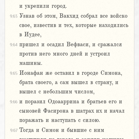
и укрепили город.
Узнав об этом, Вакхид собрал все войско
9:63
свое, известив и тех, которые находились
в Иудее,
пришел и осадил Вефваси, и сражался
9:64
против него много дней и устроил
машины.
Ионафан же оставил в городе Симона,
9:65
брата своего, а сам вышел в страну, и
вышел с небольшим числом,
и поразил Одоааррина и братьев его и
9:66
сыновей Фасирона в шатрах их и начал
поражать и наступать с силою.
Тогда и Симон и бывшие с ним
9:67