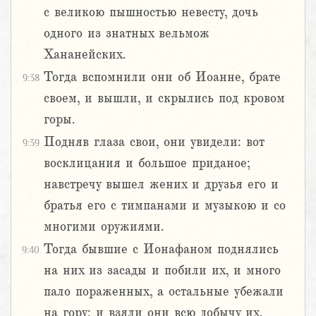
с великою пышностью невесту, дочь
одного из знатных вельмож
Хананейских.
Тогда вспомнили они об Иоанне, брате
9:38
своем, и вышли, и скрылись под кровом
горы.
Подняв глаза свои, они увидели: вот
9:39
восклицания и большое приданое;
навстречу вышел жених и друзья его и
братья его с тимпанами и музыкою и со
многими оружиями.
Тогда бывшие с Ионафаном поднялись
9:40
на них из засады и побили их, и много
пало пораженных, а остальные убежали
на гору; и взяли они всю добычу их.