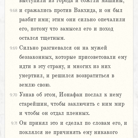
выступили из города и сожгли машины,
и сражались против Вакхида, и он был
9:68
разбит ими; этим они сильно опечалили
его, потому что замысел его и поход
остался тщетным.
Сильно разгневался он на мужей
9:69
беззаконных, которые присоветовали ему
идти в эту страну, и многих из них
умертвил, и решился возвратиться в
землю свою.
Узнав об этом, Ионафан послал к нему
9:70
старейшин, чтобы заключить с ним мир
и чтобы он отдал пленных.
Он принял это и сделал по словам его, и
9:71
поклялся не причинять ему никакого