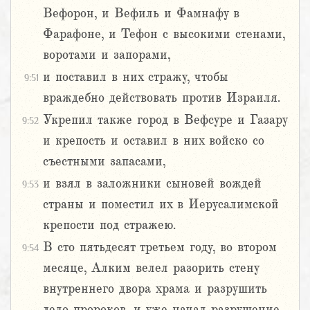
Вефорон, и Вефиль и Фамнафу в
Фарафоне, и Тефон с высокими стенами,
воротами и запорами,
и поставил в них стражу, чтобы
9:51
враждебно действовать против Израиля.
Укрепил также город в Вефсуре и Газару
9:52
и крепость и оставил в них войско со
съестными запасами,
и взял в заложники сыновей вождей
9:53
страны и поместил их в Иерусалимской
крепости под стражею.
В сто пятьдесят третьем году, во втором
9:54
месяце, Алким велел разорить стену
внутреннего двора храма и разрушить
дело пророков, и уже начал разрушение.