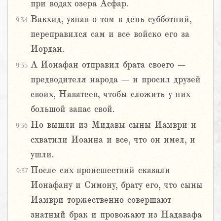
при водах озера Асфар.
Вакхид, узнав о том в день субботний,
9:34
переправился сам и все войско его за
Иордан.
А Ионафан отправил брата своего –
9:35
предводителя народа – и просил друзей
своих, Наватеев, чтобы сложить у них
большой запас свой.
Но вышли из Мидавы сыны Иамври и
9:36
схватили Иоанна и все, что он имел, и
ушли.
После сих происшествий сказали
9:37
Ионафану и Симону, брату его, что сыны
Иамври торжественно совершают
знатный брак и провожают из Надавафа