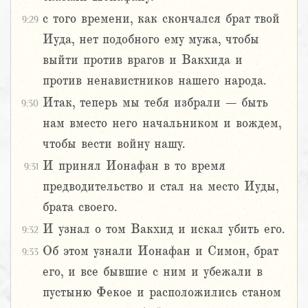
с того времени, как скончался брат твой
9:29
Иуда, нет подобного ему мужа, чтобы
выйти против врагов и Вакхида и
против ненавистников нашего народа.
Итак, теперь мы тебя избрали – быть
9:30
нам вместо него начальником и вождем,
чтобы вести войну нашу.
И принял Ионафан в то время
9:31
предводительство и стал на место Иуды,
брата своего.
И узнал о том Вакхид и искал убить его.
9:32
Об этом узнали Ионафан и Симон, брат
9:33
его, и все бывшие с ним и убежали в
пустыню Фекое и расположились станом