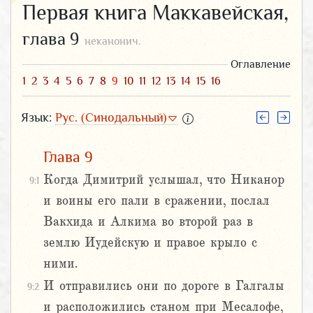
Первая книга Маккавейская,
глава 9
неканонич.
Оглавление
1
2
3
4
5
6
7
8
9
10
11
12
13
14
15
16
Язык:
Рус. (Синодальный)
Глава 9
Когда Димитрий услышал, что Никанор
9:1
и воины его пали в сражении, послал
Вакхида и Алкима во второй раз в
землю Иудейскую и правое крыло с
ними.
И отправились они по дороге в Галгалы
9:2
и расположились станом при Месалофе,