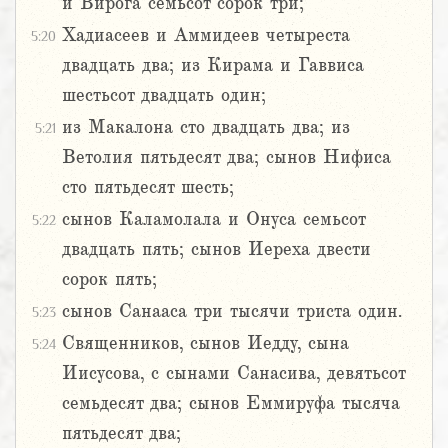
и Вирога семьсот сорок три;
Хадиасеев и Аммидеев четыреста
5:20
двадцать два; из Кирама и Гаввиса
шестьсот двадцать один;
из Макалона сто двадцать два; из
5:21
Ветолия пятьдесят два; сынов Нифиса
сто пятьдесят шесть;
сынов Каламолала и Онуса семьсот
5:22
двадцать пять; сынов Иереха двести
сорок пять;
сынов Санааса три тысячи триста один.
5:23
Священников, сынов Иедду, сына
5:24
Иисусова, с сынами Санасива, девятьсот
семьдесят два; сынов Еммируфа тысяча
пятьдесят два;