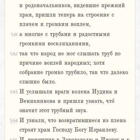
и родоначальников, видевшие прежний
храм, пришли теперь на строение с
плачем и громким воплем,
а многие с трубами и радостными
5:61
громкими восклицаниями,
так что народ не мог слышать труб по
5:62
причине воплей народных; хотя
собрание громко трубило, так что далеко
слышно было.
И услышали враги колена Иудина и
5:63
Вениаминова и пришли узнать, что́
значит этот трубный звук.
И узнали, что возвратившиеся из плена
5:64
строят храм Господу Богу Израилеву.
И, приступив к Зоровавелю и Иисусу и к