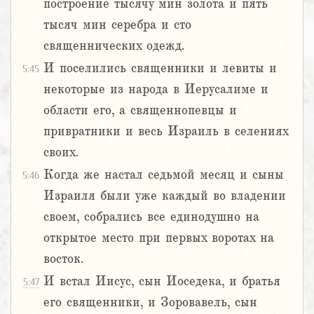
построение тысячу мин золота и пять
тысяч мин серебра и сто
священнических одежд.
И поселились священники и левиты и
5:45
некоторые из народа в Иерусалиме и
области его, а священнопевцы и
привратники и весь Израиль в селениях
своих.
Когда же настал седьмой месяц и сыны
5:46
Израиля были уже каждый во владении
своем, собрались все единодушно на
открытое место при первых воротах на
восток.
И встал Иисус, сын Иоседека, и братья
5:47
его священники, и Зоровавель, сын