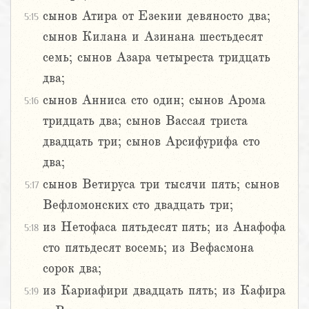
сынов Атира от Езекии девяносто два;
5:15
сынов Килана и Азинана шестьдесят
семь; сынов Азара четыреста тридцать
два;
сынов Анниса сто один; сынов Арома
5:16
тридцать два; сынов Вассая триста
двадцать три; сынов Арсифурифа сто
два;
сынов Ветируса три тысячи пять; сынов
5:17
Вефломонских сто двадцать три;
из Нетофаса пятьдесят пять; из Анафофа
5:18
сто пятьдесят восемь; из Вефасмона
сорок два;
из Кариафири двадцать пять; из Кафира
5:19