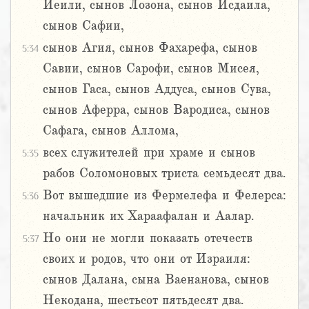
Иеили, сынов Лозона, сынов Исдаила,
сынов Сафии,
сынов Агия, сынов Фахарефа, сынов
5:34
Савии, сынов Сарофи, сынов Мисея,
сынов Гаса, сынов Аддуса, сынов Сува,
сынов Аферра, сынов Вародиса, сынов
Сафага, сынов Аллома,
всех служителей при храме и сынов
5:35
рабов Соломоновых триста семьдесят два.
Вот вышедшие из Фермелефа и Фелерса:
5:36
начальник их Хараафалан и Аалар.
Но они не могли показать отечеств
5:37
своих и родов, что они от Израиля:
сынов Далана, сына Ваенанова, сынов
Некодана, шестьсот пятьдесят два.