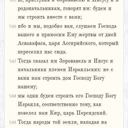
5:65
родоначальникам, говорят им: будем и
мы строить вместе с вами;
ибо и мы, подобно вам, слушаем Господа
5:66
вашего и приносим Ему жертвы от дней
Асвакафаса, царя Ассирийского, который
переселил нас сюда.
Тогда сказал им Зоровавель и Иисус и
5:67
начальники племен Израильских: не с
вами нам строить дом Господу Богу
нашему;
мы одни будем строить его Господу Богу
5:68
Израиля, соответственно тому, как
повелел нам Кир, царь Персидский.
Тогда народы той земли, нападая на
5:69