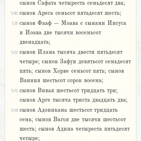
сынов Сафата четыреста семьдесят два;
сынов Ареса семьсот пятьдесят шесть;
5:10
сынов Фааф – Моава с сынами Иисуса
5:11
и Иоава две тысячи восемьсот
двенадцать;
сынов Илама тысяча двести пятьдесят
5:12
четыре; сынов Зафуи девятьсот семьдесят
пять; сынов Хорве семьсот пять; сынов
Ванния шестьсот сорок восемь;
сынов Вивая шестьсот тридцать три;
5:13
сынов Арге тысяча триста двадцать два;
сынов Адоникама шестьсот тридцать
5:14
семь; сынов Вагоя две тысячи шестьсот
шесть; сынов Адина четыреста пятьдесят
четыре;