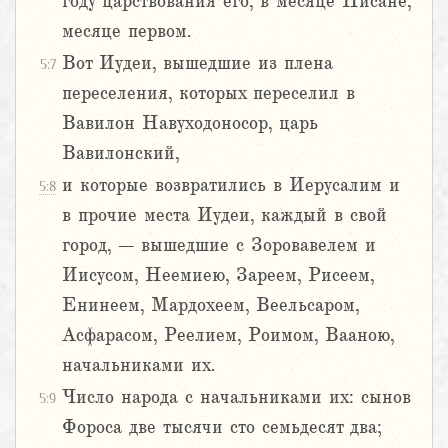
году царствования его, в месяце Нисане,
месяце первом.
Вот Иудеи, вышедшие из плена
5:7
переселения, которых переселил в
Вавилон Навуходоносор, царь
Вавилонский,
и которые возвратились в Иерусалим и
5:8
в прочие места Иудеи, каждый в свой
город, – вышедшие с Зоровавелем и
Иисусом, Неемиею, Зареем, Рисеем,
Енинеем, Мардохеем, Веельсаром,
Асфарасом, Реелием, Роимом, Вааною,
начальниками их.
Число народа с начальниками их: сынов
5:9
Фороса две тысячи сто семьдесят два;