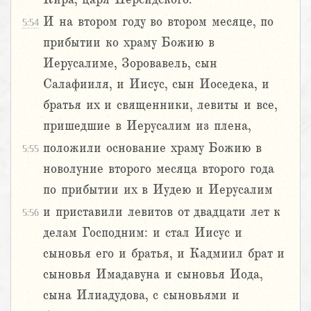
И на втором году во втором месяце, по
5:54
прибытии ко храму Божию в
Иерусалиме, Зоровавель, сын
Салафииля, и Иисус, сын Иоседека, и
братья их и священники, левиты и все,
пришедшие в Иерусалим из плена,
положили основание храму Божию в
5:55
новолуние второго месяца второго года
по прибытии их в Иудею и Иерусалим
и приставили левитов от двадцати лет к
5:56
делам Господним: и стал Иисус и
сыновья его и братья, и Кадмиил брат и
сыновья Имадавуна и сыновья Иода,
сына Илиадудова, с сыновьями и