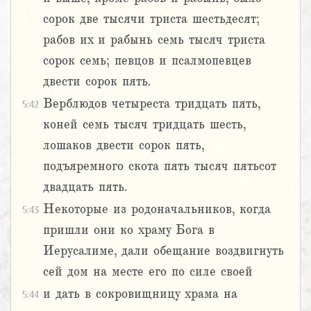
сорок две тысячи триста шестьдесят;
рабов их и рабынь семь тысяч триста
сорок семь; певцов и псалмопевцев
двести сорок пять.
Верблюдов четыреста тридцать пять,
5:42
коней семь тысяч тридцать шесть,
лошаков двести сорок пять,
подъяремного скота пять тысяч пятьсот
двадцать пять.
Некоторые из родоначальников, когда
5:43
пришли они ко храму Бога в
Иерусалиме, дали обещание воздвигнуть
сей дом на месте его по силе своей
и дать в сокровищницу храма на
5:44