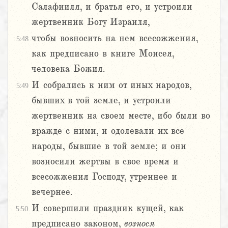
Салафииля, и братья его, и устроили
жертвенник Богу Израиля,
чтобы возносить на нем всесожжения,
5:48
как предписано в книге Моисея,
человека Божия.
И собрались к ним от иных народов,
5:49
бывших в той земле, и устроили
жертвенник на своем месте, ибо были во
вражде с ними, и одолевали их все
народы, бывшие в той земле; и они
возносили жертвы в свое время и
всесожжения Господу, утреннее и
вечернее.
И совершили праздник кущей, как
5:50
предписано законом,
вознося