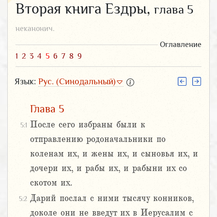
Вторая книга Ездры,
глава 5
неканонич.
Оглавление
1
2
3
4
5
6
7
8
9
Язык:
Рус. (Синодальный)
Глава 5
После сего избраны были к
5:1
отправлению родоначальники по
коленам их, и жены их, и сыновья их, и
дочери их, и рабы их, и рабыни их со
скотом их.
Дарий послал с ними тысячу конников,
5:2
доколе они не введут их в Иерусалим с