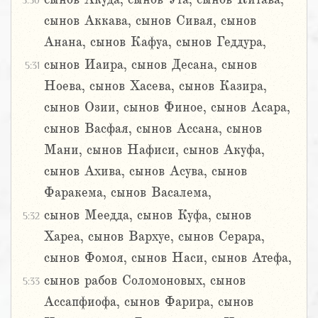
5:30
сынов Аккава, сынов Сивая, сынов
Анана, сынов Кафуа, сынов Геддура,
сынов Иаира, сынов Десана, сынов
5:31
Ноева, сынов Хасева, сынов Казира,
сынов Озии, сынов Финое, сынов Асара,
сынов Васфая, сынов Ассана, сынов
Мани, сынов Нафиси, сынов Акуфа,
сынов Ахива, сынов Асува, сынов
Фаракема, сынов Васалема,
сынов Меедда, сынов Куфа, сынов
5:32
Хареа, сынов Вархуе, сынов Серара,
сынов Фомоя, сынов Наси, сынов Атефа,
сынов рабов Соломоновых, сынов
5:33
Ассапфиофа, сынов Фарира, сынов