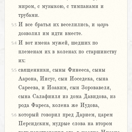
миром, с музыкою, с тимпанами и
трубами.
И все братья их веселились, и
царь
5:3
дозволил им идти вместе.
И вот имена мужей, шедших по
5:4
племенам их в коленах по старшинству
их:
священники, сыны Финееса, сыны
5:5
Аарона, Иисус, сын Иоседека, сына
Сареева, и Иоаким, сын Зоровавеля,
сына Салафииля из дома Давидова, из
рода Фареса, колена же Иудова,
который говорил пред Дарием, царем
5:6
Персидским, мудрые слова на втором