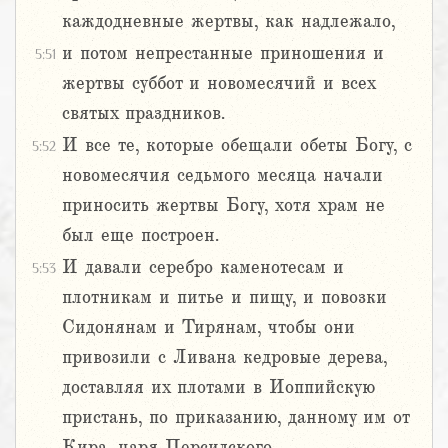
каждодневные жертвы, как надлежало,
и потом непрестанные приношения и
5:51
жертвы суббот и новомесячий и всех
святых праздников.
И все те, которые обещали обеты Богу, с
5:52
новомесячия седьмого месяца начали
приносить жертвы Богу, хотя храм не
был еще построен.
И давали серебро каменотесам и
5:53
плотникам и питье и пищу, и повозки
Сидонянам и Тирянам, чтобы они
привозили с Ливана кедровые дерева,
доставляя их плотами в Иоппийскую
пристань, по приказанию, данному им от
Кира, царя Персидского.