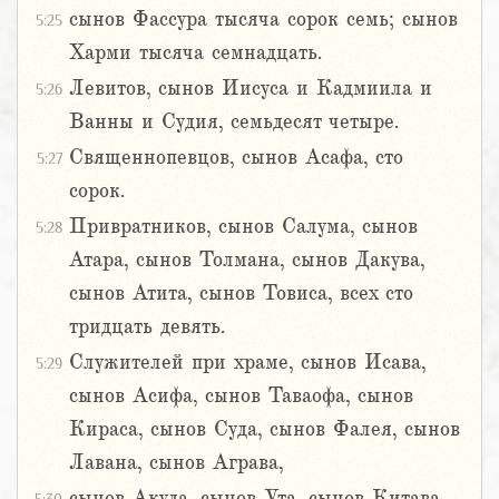
сынов Фассура тысяча сорок семь; сынов
5:25
Харми тысяча семнадцать.
Левитов, сынов Иисуса и Кадмиила и
5:26
Ванны и Судия, семьдесят четыре.
Священнопевцов, сынов Асафа, сто
5:27
сорок.
Привратников, сынов Салума, сынов
5:28
Атара, сынов Толмана, сынов Дакува,
сынов Атита, сынов Товиса, всех сто
тридцать девять.
Служителей при храме, сынов Исава,
5:29
сынов Асифа, сынов Таваофа, сынов
Кираса, сынов Суда, сынов Фалея, сынов
Лавана, сынов Аграва,
сынов Акуда, сынов Ута, сынов Китава,