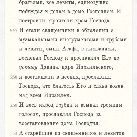
братьями, все левиты, единодушно
побуждая к делам в доме Господнем. И
построили строители храм Господа.
И стали священники в облачении с
5:57
музыкальными инструментами и трубами
и левиты, сыны Асафа, с кимвалами,
воспевая Господу и прославляя Его по
уставу
Давида, царя Израильского,
и возглашали в песнях, прославляя
5:58
Господа, что благость Его и слава вовек
над всем Израилем.
И весь народ трубил и взывал громким
5:59
голосом, прославляя Господа за
восстановление дома Господня.
А старейшие из священников и левитов
5:60