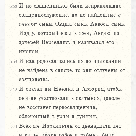
И из священников были исправлявшие
5:38
священнослужение, но не найденные
в
списке:
сыны Овдия, сыны Аквоса, сыны
Иадду, который взял в жену Авгию, из
дочерей Верзеллия, и назывался его
именем.
И как родовая запись их по изыскании
5:39
не найдена в списке, то они отлучены от
священства.
И сказал им Неемия и Атфария, чтобы
5:40
они не участвовали в святынях, доколе
не восстанет первосвященник,
облеченный в урим и туммим.
Всех же Израильтян от двенадцати лет
5:41
и выше, кроме рабов и рабынь, было