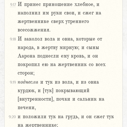
И принес приношение хлебное, и
9:17
наполнил им руки свои, и сжег на
жертвеннике сверх утреннего
всесожжения.
И заколол вола и овна, которые от
9:18
народа, в жертву мирную; и сыны
Аарона поднесли ему кровь, и он
покропил ею на жертвенник со всех
сторон;
поднесли
и тук из вола, и из овна
9:19
курдюк, и [тук] покрывающий
[внутренности], почки и сальник на
печени,
и положили тук на грудь, и он сжег тук
9:20
на жертвеннике;