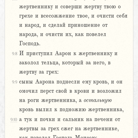
жертвеннику и соверши жертву твою о
грехе и всесожжение твое, и очисти себя
и народ, и сделай приношение от
народа, и очисти их, как повелел
Господь.
И приступил Аарон к жертвеннику и
9:8
заколол тельца, который за него, в
жертву за грех:
сыны Аарона поднесли ему кровь, и он
9:9
омочил перст свой в крови и возложил
на роги жертвенника, а
остальную
кровь вылил к подножию жертвенника,
а тук и почки и сальник на печени от
9:10
жертвы за грех сжег на жертвеннике,
как повелел Господь Моисею;