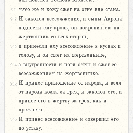
мясо же и кожу сжег на огне вне стана.
9:11
И заколол всесожжение, и сыны Аарона
9:12
поднесли ему кровь; он покропил ею на
жертвенник со всех сторон;
и принесли ему всесожжение в кусках и
9:13
голову, и он сжег на жертвеннике,
а внутренности и ноги омыл и сжег со
9:14
всесожжением на жертвеннике.
И принес приношение от народа, и взял
9:15
от народа козла за грех, и заколол его, и
принес его в жертву за грех, как и
прежнего.
И принес всесожжение и совершил его
9:16
по уставу.