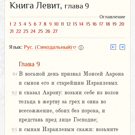
Книга Левит,
глава 9
Оглавление
1
2
3
4
5
6
7
8
9
10
11
12
13
14
15
16
17
18
19
20
21
22
23
24
25
26
27
Язык:
Рус. (Синодальный)
Глава 9
В восьмой день призвал Моисей Аарона
9:1
и сынов его и старейшин Израилевых
и сказал Аарону: возьми себе из волов
9:2
тельца в жертву за грех и овна во
всесожжение, обоих без порока, и
представь пред лице Господне;
и сынам Израилевым скажи: возьмите
9:3