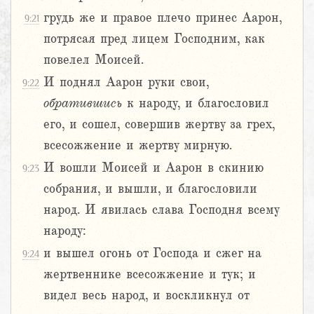
грудь же и правое плечо принес Аарон,
9:21
потрясая пред лицем Господним, как
повелел Моисей.
И поднял Аарон руки свои,
9:22
обратившись
к народу, и благословил
его, и сошел, совершив жертву за грех,
всесожжение и жертву мирную.
И вошли Моисей и Аарон в скинию
9:23
собрания, и вышли, и благословили
народ. И явилась слава Господня всему
народу:
и вышел огонь от Господа и сжег на
9:24
жертвеннике всесожжение и тук; и
видел весь народ, и воскликнул от