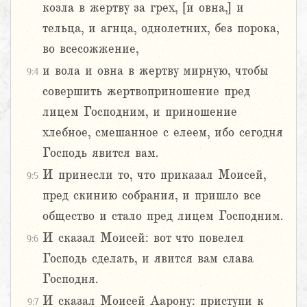
козла в жертву за грех, [и овна,] и
тельца, и агнца, однолетних, без порока,
во всесожжение,
и вола и овна в жертву мирную, чтобы
9:4
совершить жертвоприношение пред
лицем Господним, и приношение
хлебное, смешанное с елеем, ибо сегодня
Господь явится вам.
И принесли то, что приказал Моисей,
9:5
пред скинию собрания, и пришло все
общество и стало пред лицем Господним.
И сказал Моисей: вот что повелел
9:6
Господь сделать, и явится вам слава
Господня.
И сказал Моисей Аарону: приступи к
9:7