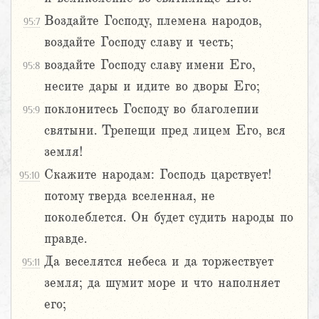
Воздайте Господу, племена народов,
95:7
воздайте Господу славу и честь;
воздайте Господу славу имени Его,
95:8
несите дары и идите во дворы Его;
поклонитесь Господу во благолепии
95:9
святыни. Трепещи пред лицем Его, вся
земля!
Скажите народам: Господь царствует!
95:10
потому тверда вселенная, не
поколеблется. Он будет судить народы по
правде.
Да веселятся небеса и да торжествует
95:11
земля; да шумит море и что наполняет
его;