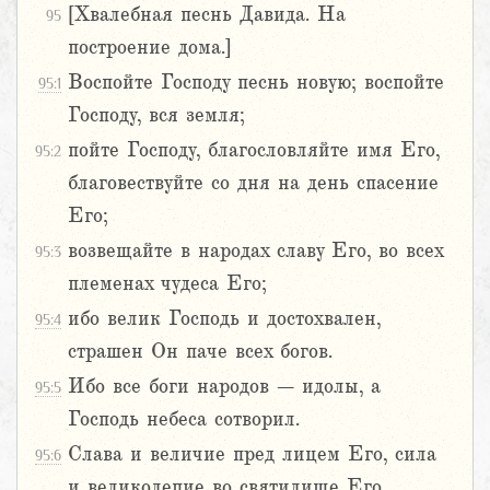
[Хвалебная песнь Давида. На
95
построение дома.]
Воспойте Господу песнь новую; воспойте
95:1
Господу, вся земля;
пойте Господу, благословляйте имя Его,
95:2
благовествуйте со дня на день спасение
Его;
возвещайте в народах славу Его, во всех
95:3
племенах чудеса Его;
ибо велик Господь и достохвален,
95:4
страшен Он паче всех богов.
Ибо все боги народов – идолы, а
95:5
Господь небеса сотворил.
Слава и величие пред лицем Его, сила
95:6
и великолепие во святилище Его.