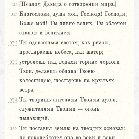
[Псалом Давида о сотворении мира.]
103
Благослови, душа моя, Господа! Господи,
103:1
Боже мой! Ты дивно велик, Ты облечен
славою и величием;
Ты одеваешься светом, как ризою,
103:2
простираешь небеса, как шатер;
устрояешь над водами горние чертоги
103:3
Твои, делаешь облака Твоею
колесницею, шествуешь на крыльях
ветра.
Ты творишь ангелами Твоими духов,
103:4
служителями Твоими – огонь
пылающий.
Ты поставил землю на твердых основах:
103:5
не поколеблется она во веки и веки.