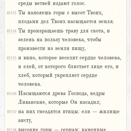
среды ветвей издают голос.
Ты напояешь горы с высот Твоих,
103:13
плодами дел Твоих насыщается земля.
Ты произращаешь траву для скота, и
103:14
зелень на пользу человека, чтобы
произвести из земли пищу,
и вино, которое веселит сердце человека,
103:15
и елей, от которого блистает лице его, и
хлеб, который укрепляет сердце
человека.
Насыщаются древа Господа, кедры
103:16
Ливанские, которые Он насадил;
на них гнездятся птицы: ели – жилище
103:17
аисту,
высокие горы – сернам; каменные
103:18