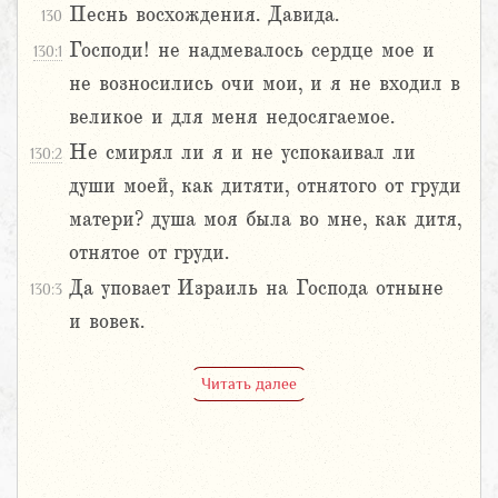
Песнь восхождения. Давида.
130
Господи! не надмевалось сердце мое и
130:1
не возносились очи мои, и я не входил в
великое и для меня недосягаемое.
Не смирял ли я и не успокаивал ли
130:2
души моей, как дитяти, отнятого от груди
матери? душа моя была во мне, как дитя,
отнятое от груди.
Да уповает Израиль на Господа отныне
130:3
и вовек.
Читать далее