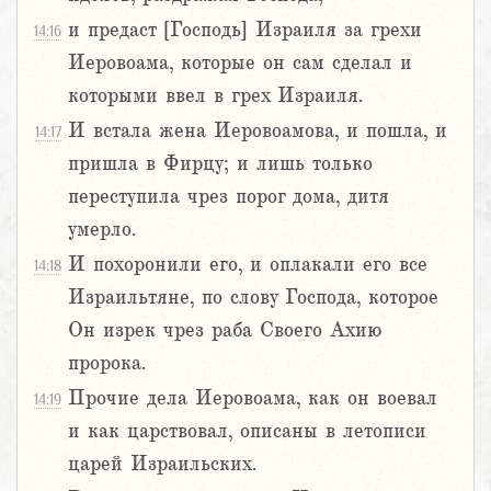
и предаст [Господь] Израиля за грехи
14:16
Иеровоама, которые он сам сделал и
которыми ввел в грех Израиля.
И встала жена Иеровоамова, и пошла, и
14:17
пришла в Фирцу; и лишь только
переступила чрез порог дома, дитя
умерло.
И похоронили его, и оплакали его все
14:18
Израильтяне, по слову Господа, которое
Он изрек чрез раба Своего Ахию
пророка.
Прочие дела Иеровоама, как он воевал
14:19
и как царствовал, описаны в летописи
царей Израильских.