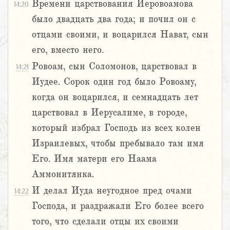
Времени царствования Иеровоамова
14:20
было двадцать два года; и почил он с
отцами своими, и воцарился Нават, сын
его, вместо него.
Ровоам, сын Соломонов, царствовал в
14:21
Иудее. Сорок один год было Ровоаму,
когда он воцарился, и семнадцать лет
царствовал в Иерусалиме, в городе,
который избрал Господь из всех колен
Израилевых, чтобы пребывало там имя
Его. Имя матери его Наама
Аммонитянка.
И делал Иуда неугодное пред очами
14:22
Господа, и раздражали Его более всего
того, что сделали отцы их своими