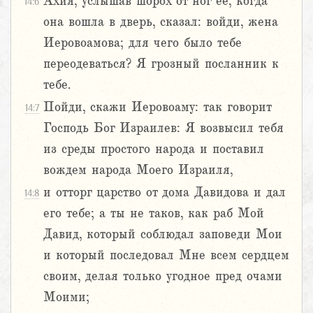
Ахия, услышав шорох от ног ее, когда
14:6
она вошла в дверь, сказал: войди, жена
Иеровоамова; для чего было тебе
переодеваться? Я грозный посланник к
тебе.
Пойди, скажи Иеровоаму: так говорит
14:7
Господь Бог Израилев: Я возвысил тебя
из среды простого народа и поставил
вождем народа Моего Израиля,
и отторг царство от дома Давидова и дал
14:8
его тебе; а ты не таков, как раб Мой
Давид, который соблюдал заповеди Мои
и который последовал Мне всем сердцем
своим, делая только угодное пред очами
Моими;