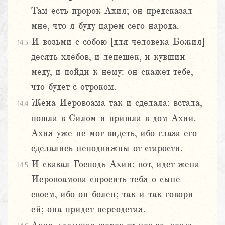
Там есть пророк Ахия; он предсказал
мне, что я буду царем сего народа.
И возьми с собою [для человека Божия]
14:3
десять хлебов, и лепешек, и кувшин
меду, и пойди к нему: он скажет тебе,
что будет с отроком.
Жена Иеровоама так и сделала: встала,
14:4
пошла в Силом и пришла в дом Ахии.
Ахия уже не мог видеть, ибо глаза его
сделались неподвижны от старости.
И сказал Господь Ахии: вот, идет жена
14:5
Иеровоамова спросить тебя о сыне
своем, ибо он болен; так и так говори
ей; она придет переодетая.