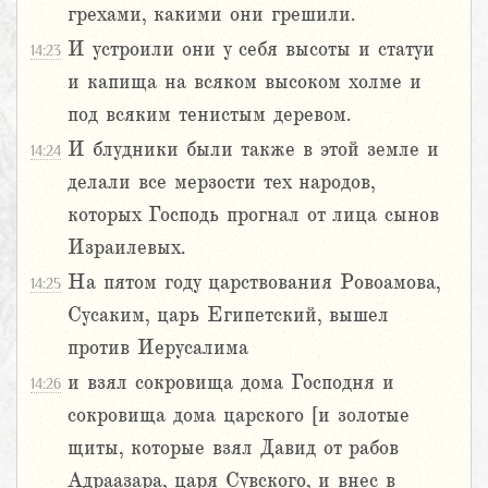
грехами, какими они грешили.
И устроили они у себя высоты и статуи
14:23
и капища на всяком высоком холме и
под всяким тенистым деревом.
И блудники были также в этой земле и
14:24
делали все мерзости тех народов,
которых Господь прогнал от лица сынов
Израилевых.
На пятом году царствования Ровоамова,
14:25
Сусаким, царь Египетский, вышел
против Иерусалима
и взял сокровища дома Господня и
14:26
сокровища дома царского [и золотые
щиты, которые взял Давид от рабов
Адраазара, царя Сувского, и внес в