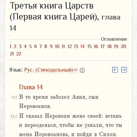
Третья книга Царств
(Первая книга Царей),
глава
14
Оглавление
1
2
3
4
5
6
7
8
9
10
11
12
13
14
15
16
17
18
19
20
21
22
Язык:
Рус. (Синодальный)
Глава 14
В то время заболел Авия, сын
14:1
Иеровоамов.
И сказал Иеровоам жене своей: встань
14:2
и переоденься, чтобы не узнали, что ты
жена Иеровоамова, и пойди в Силом.