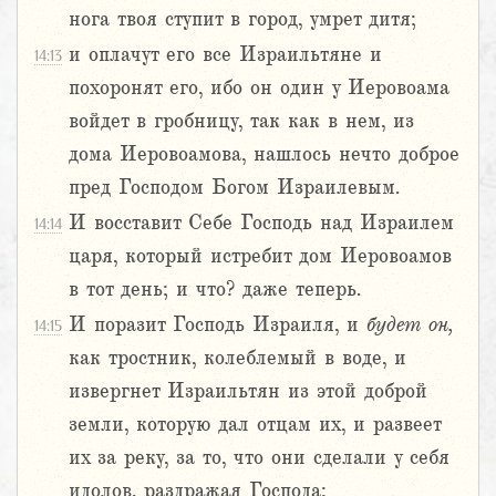
нога твоя ступит в город, умрет дитя;
и оплачут его все Израильтяне и
14:13
похоронят его, ибо он один у Иеровоама
войдет в гробницу, так как в нем, из
дома Иеровоамова, нашлось нечто доброе
пред Господом Богом Израилевым.
И восставит Себе Господь над Израилем
14:14
царя, который истребит дом Иеровоамов
в тот день; и что? даже теперь.
И поразит Господь Израиля, и
будет
он,
14:15
как тростник, колеблемый в воде, и
извергнет Израильтян из этой доброй
земли, которую дал отцам их, и развеет
их за реку, за то, что они сделали у себя
идолов, раздражая Господа;