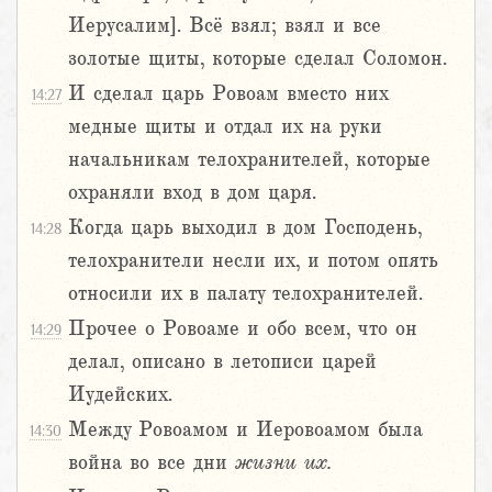
Иерусалим]. Всё взял; взял и все
золотые щиты, которые сделал Соломон.
И сделал царь Ровоам вместо них
14:27
медные щиты и отдал их на руки
начальникам телохранителей, которые
охраняли вход в дом царя.
Когда царь выходил в дом Господень,
14:28
телохранители несли их, и потом опять
относили их в палату телохранителей.
Прочее о Ровоаме и обо всем, что он
14:29
делал, описано в летописи царей
Иудейских.
Между Ровоамом и Иеровоамом была
14:30
война во все дни
жизни
их.