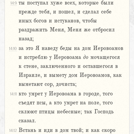
ты поступал хуже всех, которые были
14:9
прежде тебя, и пошел, и сделал себе
иных богов и истуканов, чтобы
раздражить Меня, Меня же отбросил
назад;
за это Я наведу беды на дом Иеровоамов
14:10
и истреблю у Иеровоама
до
мочащегося
к стене, заключенного и оставшегося в
Израиле, и вымету дом Иеровоамов, как
выметают сор, дочиста;
кто умрет у Иеровоама в городе, того
14:11
съедят псы, а кто умрет на поле, того
склюют птицы небесные; так Господь
сказал.
Встань и иди в дом твой; и как скоро
14:12