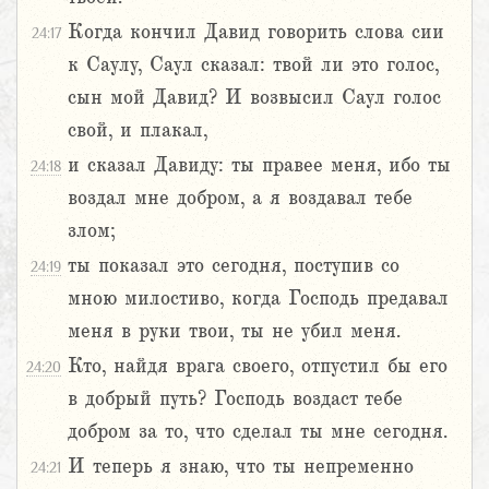
Когда кончил Давид говорить слова сии
24:17
к Саулу, Саул сказал: твой ли это голос,
сын мой Давид? И возвысил Саул голос
свой, и плакал,
и сказал Давиду: ты правее меня, ибо ты
24:18
воздал мне добром, а я воздавал тебе
злом;
ты показал это сегодня, поступив со
24:19
мною милостиво, когда Господь предавал
меня в руки твои, ты не убил меня.
Кто, найдя врага своего, отпустил бы его
24:20
в добрый путь? Господь воздаст тебе
добром за то, что сделал ты мне сегодня.
И теперь я знаю, что ты непременно
24:21