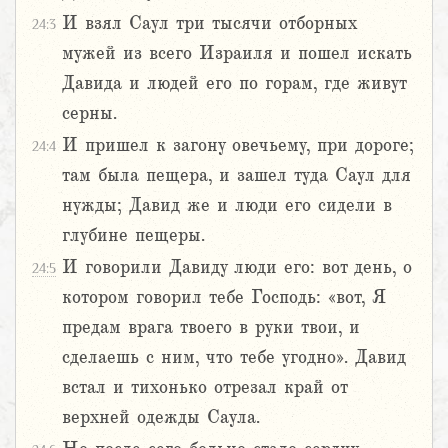
И взял Саул три тысячи отборных
24:3
мужей из всего Израиля и пошел искать
Давида и людей его по горам, где живут
серны.
И пришел к загону овечьему, при дороге;
24:4
там была пещера, и зашел туда Саул для
нужды; Давид же и люди его сидели в
глубине пещеры.
И говорили Давиду люди его: вот день, о
24:5
котором говорил тебе Господь: «вот, Я
предам врага твоего в руки твои, и
сделаешь с ним, что тебе угодно». Давид
встал и тихонько отрезал край от
верхней одежды Саула.