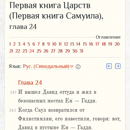
Первая книга Царств
(Первая книга Самуила),
глава 24
Оглавление
1
2
3
4
5
6
7
8
9
10
11
12
13
14
15
16
17
18
19
20
21
22
23
24
25
26
27
28
29
30
31
Язык:
Рус. (Синодальный)
Глава 24
И вышел Давид оттуда и жил в
24:1
безопасных местах Ен – Гадди.
Когда Саул возвратился от
24:2
Филистимлян, его известили, говоря: вот,
Давид в пустыне Ен – Гадди.