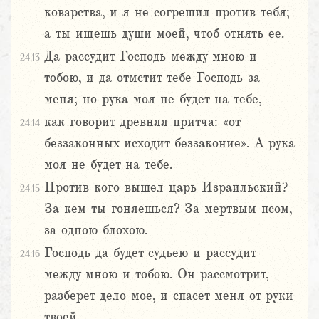
коварства, и я не согрешил против тебя;
а ты ищешь души моей, чтоб отнять ее.
Да рассудит Господь между мною и
24:13
тобою, и да отмстит тебе Господь за
меня; но рука моя не будет на тебе,
как говорит древняя притча: «от
24:14
беззаконных исходит беззаконие». А рука
моя не будет на тебе.
Против кого вышел царь Израильский?
24:15
За кем ты гоняешься? За мертвым псом,
за одною блохою.
Господь да будет судьею и рассудит
24:16
между мною и тобою. Он рассмотрит,
разберет дело мое, и спасет меня от руки
твоей.