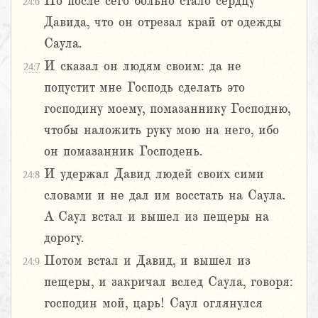
Но после сего больно стало сердцу
24:6
Давида, что он отрезал край от одежды
Саула.
И сказал он людям своим: да не
24:7
попустит мне Господь сделать это
господину моему, помазаннику Господню,
чтобы наложить руку мою на него, ибо
он помазанник Господень.
И удержал Давид людей своих сими
24:8
словами и не дал им восстать на Саула.
А Саул встал и вышел из пещеры на
дорогу.
Потом встал и Давид, и вышел из
24:9
пещеры, и закричал вслед Саула, говоря:
господин мой, царь! Саул оглянулся