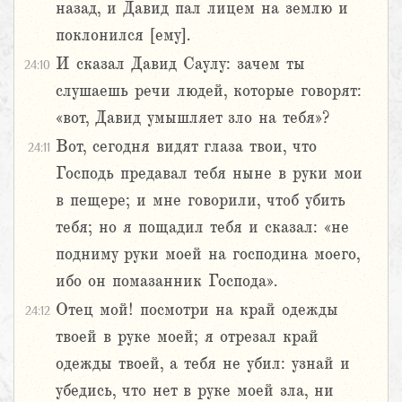
назад, и Давид пал лицем на землю и
поклонился [ему].
И сказал Давид Саулу: зачем ты
24:10
слушаешь речи людей, которые говорят:
«вот, Давид умышляет зло на тебя»?
Вот, сегодня видят глаза твои, что
24:11
Господь предавал тебя ныне в руки мои
в пещере; и мне говорили, чтоб убить
тебя; но я пощадил тебя и сказал: «не
подниму руки моей на господина моего,
ибо он помазанник Господа».
Отец мой! посмотри на край одежды
24:12
твоей в руке моей; я отрезал край
одежды твоей, а тебя не убил: узнай и
убедись, что нет в руке моей зла, ни