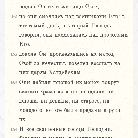
щадил Он их и жилище Свое;
но они смеялись над вестниками Его: в
1:51
тот самый день, в который Господь
говорил, они насмехались над пророками
Его,
доколе Он, прогневавшись на народ
1:52
Свой за нечестия, повелел восстать на
них царям Халдейским.
Они избили юношей их мечом вокруг
1:53
святаго храма их и не пощадили ни
юноши, ни девицы, ни старого, ни
молодого, но все были преданы в руки
их.
И все священные сосуды Господни,
1:54