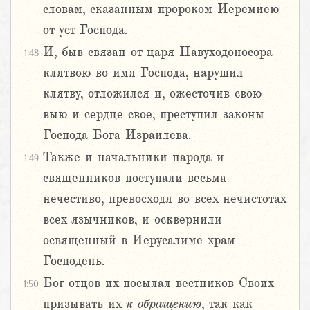
словам, сказанным пророком Иеремиею
от уст Господа.
И, быв связан от царя Навуходоносора
1:48
клятвою во имя Господа, нарушил
клятву, отложился и, ожесточив свою
выю и сердце свое, преступил законы
Господа Бога Израилева.
Также и начальники народа и
1:49
священников поступали весьма
нечестиво, превосходя во всех нечистотах
всех язычников, и осквернили
освященный в Иерусалиме храм
Господень.
Бог отцов их посылал вестников Своих
1:50
призывать их
к обращению
, так как