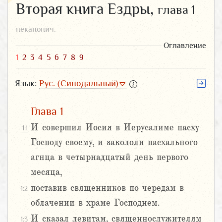
Вторая книга Ездры,
глава 1
неканонич.
Оглавление
1
2
3
4
5
6
7
8
9
Язык:
Рус. (Синодальный)
Глава 1
И совершил Иосия в Иерусалиме пасху
1:1
Господу своему, и закололи пасхального
агнца в четырнадцатый день первого
месяца,
поставив священников по чередам в
1:2
облачении в храме Господнем.
И сказал левитам, священнослужителям
1:3