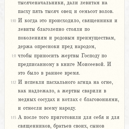
тысяченачальники, дали левитам на
пасху пять тысяч овец и семьсот волов.
И когда это происходило, священники и
1:10
левиты благолепно стояли по
поколениям и родовым преимуществам,
держа опресноки пред народом,
чтобы приносить жертвы Господу по
1:11
предписанному в книге Моисеевой. И
это было в раннее время.
И испекли пасхального агнца на огне,
1:12
как надлежало, а жертвы сварили в
медных сосудах и котлах с благовониями,
и отнесли всему народу.
А после того приготовили для себя и для
1:13
священников, братьев своих, сынов