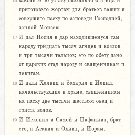
заколите по уставу пасхального агнца и
1:6
приготовьте жертвы для братьев ваших и
совершите пасху по заповеди Господней,
данной Моисею.
И дал Иосия в дар находившемуся там
1:7
народу тридцать тысяч агнцев и козлов
и три тысячи тельцов; это по обету дано
от царских стад народу и священникам и
левитам.
И дали Хелкия и Захария и Иеиил,
1:8
начальствующие в храме, священникам
на пасху две тысячи шестьсот овец и
триста волов.
И Иехония и Самей и Нафаниил, брат
1:9
его, и Асавия и Охиил, и Иорам,