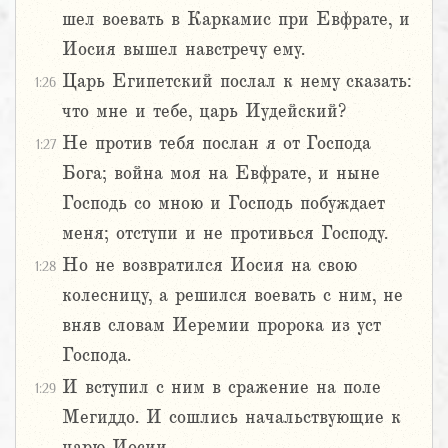
шел воевать в Каркамис при Евфрате, и
Иосия вышел навстречу ему.
Царь Египетский послал к нему сказать:
1:26
что мне и тебе, царь Иудейский?
Не против тебя послан я от Господа
1:27
Бога; война моя на Евфрате, и ныне
Господь со мною и Господь побуждает
меня; отступи и не противься Господу.
Но не возвратился Иосия на свою
1:28
колесницу, а решился воевать с ним, не
вняв словам Иеремии пророка из уст
Господа.
И вступил с ним в сражение на поле
1:29
Мегиддо. И сошлись начальствующие к
царю Иосии.