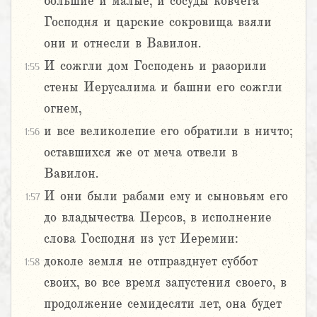
большие и малые, и сосуды ковчега
Господня и царские сокровища взяли
они и отнесли в Вавилон.
И сожгли дом Господень и разорили
1:55
стены Иерусалима и башни его сожгли
огнем,
и все великолепие его обратили в ничто;
1:56
оставшихся же от меча отвели в
Вавилон.
И они были рабами ему и сыновьям его
1:57
до владычества Персов, в исполнение
слова Господня из уст Иеремии:
доколе земля не отпразднует суббот
1:58
своих, во все время запустения своего, в
продолжение семидесяти лет, она будет