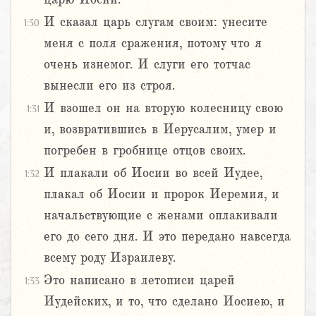
И сказал царь слугам своим: унесите
1:30
меня с поля сражения, потому что я
очень изнемог. И слуги его тотчас
вынесли его из строя.
И взошел он на вторую колесницу свою
1:31
и, возвратившись в Иерусалим, умер и
погребен в гробнице отцов своих.
И плакали об Иосии во всей Иудее,
1:32
плакал об Иосии и пророк Иеремия, и
начальствующие с женами оплакивали
его до сего дня. И это передано навсегда
всему роду Израилеву.
Это написано в летописи царей
1:33
Иудейских, и то, что сделано Иосиею, и