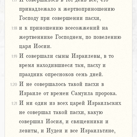
1:17
принадлежало к жертвоприношению
Господу при совершении пасхи,
и к приношению всесожжений на
1:18
жертвеннике Господнем, по повелению
царя Иосии.
И совершали сыны Израилевы, в то
1:19
время находившиеся там, пасху и
праздник опресноков семь дней.
И не совершалось такой пасхи в
1:20
Израиле от времен Самуила пророка.
И ни один из всех царей Израильских
1:21
не совершал такой пасхи, какую
совершил Иосия, и священники и
левиты, и Иудеи и все Израильтяне,