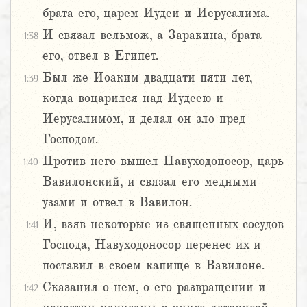
брата его, царем Иудеи и Иерусалима.
И связал вельмож, а Заракина, брата
1:38
его, отвел в Египет.
Был же Иоаким двадцати пяти лет,
1:39
когда воцарился над Иудеею и
Иерусалимом, и делал он зло пред
Господом.
Против него вышел Навуходоносор, царь
1:40
Вавилонский, и связал его медными
узами и отвел в Вавилон.
И, взяв некоторые из священных сосудов
1:41
Господа, Навуходоносор перенес их и
поставил в своем капище в Вавилоне.
Сказания о нем, о его развращении и
1:42