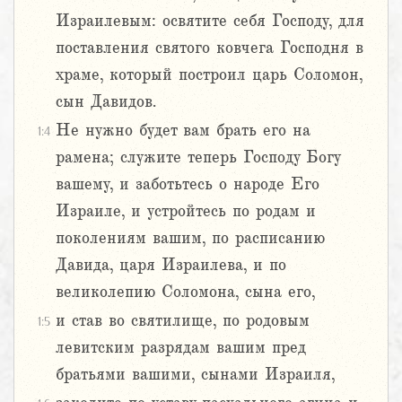
Израилевым: освятите себя Господу, для
поставления святого ковчега Господня в
храме, который построил царь Соломон,
сын Давидов.
Не нужно будет вам брать его на
1:4
рамена; служите теперь Господу Богу
вашему, и заботьтесь о народе Его
Израиле, и устройтесь по родам и
поколениям вашим, по расписанию
Давида, царя Израилева, и по
великолепию Соломона, сына его,
и став во святилище, по родовым
1:5
левитским разрядам вашим пред
братьями вашими, сынами Израиля,