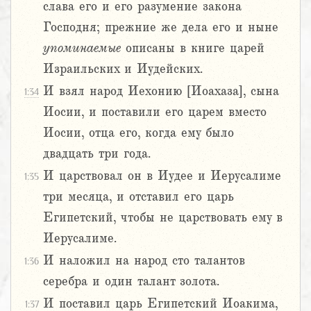
слава его и его разумение закона
Господня; прежние же дела его и ныне
упоминаемые
описаны в книге царей
Израильских и Иудейских.
И взял народ Иехонию [Иоахаза], сына
1:34
Иосии, и поставили его царем вместо
Иосии, отца его, когда ему было
двадцать три года.
И царствовал он в Иудее и Иерусалиме
1:35
три месяца, и отставил его царь
Египетский, чтобы не царствовать ему в
Иерусалиме.
И наложил на народ сто талантов
1:36
серебра и один талант золота.
И поставил царь Египетский Иоакима,
1:37