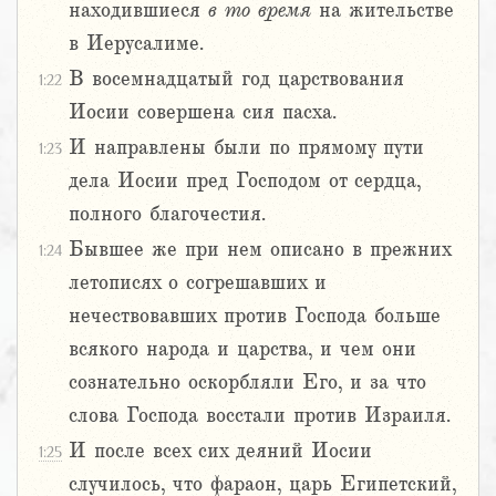
находившиеся
в то время
на жительстве
в Иерусалиме.
В восемнадцатый год царствования
1:22
Иосии совершена сия пасха.
И направлены были по прямому пути
1:23
дела Иосии пред Господом от сердца,
полного благочестия.
Бывшее же при нем описано в прежних
1:24
летописях о согрешавших и
нечествовавших против Господа больше
всякого народа и царства, и чем они
сознательно оскорбляли Его, и за что
слова Господа восстали против Израиля.
И после всех сих деяний Иосии
1:25
случилось, что фараон, царь Египетский,