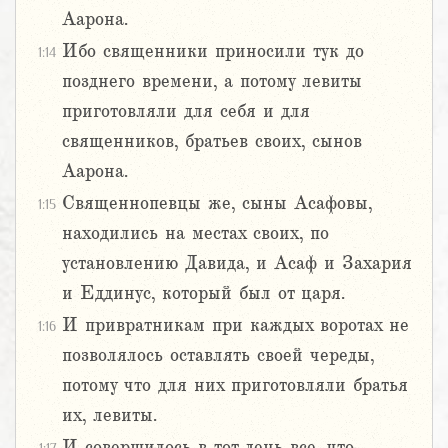
Аарона.
Ибо священники приносили тук до
1:14
позднего времени, а потому левиты
приготовляли для себя и для
священников, братьев своих, сынов
Аарона.
Священнопевцы же, сыны Асафовы,
1:15
находились на местах своих, по
установлению Давида, и Асаф и Захария
и Еддинус, который был от царя.
И привратникам при каждых воротах не
1:16
позволялось оставлять своей череды,
потому что для них приготовляли братья
их, левиты.
И совершилось в тот день все, что