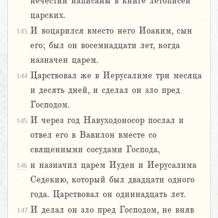
нечестии написаны в книге летописей
царских.
И воцарился вместо него Иоаким, сын
1:43
его; был он восемнадцати лет, когда
назначен царем.
Царствовал же в Иерусалиме три месяца
1:44
и десять дней, и сделал он зло пред
Господом.
И через год Навуходоносор послал и
1:45
отвел его в Вавилон вместе со
священными сосудами Господа,
и назначил царем Иудеи и Иерусалима
1:46
Седекию, который был двадцати одного
года. Царствовал он одиннадцать лет.
И делал он зло пред Господом, не вняв
1:47