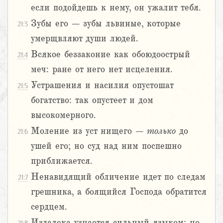
если подойдешь к нему, он ужалит тебя.
Зубы его – зубы львиные, которые
21:3
умерщвляют души людей.
Всякое беззаконие как обоюдоострый
21:4
меч: ране от него нет исцеления.
Устрашения и насилия опустошат
21:5
богатство: так опустеет и дом
высокомерного.
Моление из уст нищего –
только
до
21:6
ушей его; но суд над ним поспешно
приближается.
Ненавидящий обличение идет по следам
21:7
грешника, а боящийся Господа обратится
сердцем.
Издалека узнается сильный языком; но