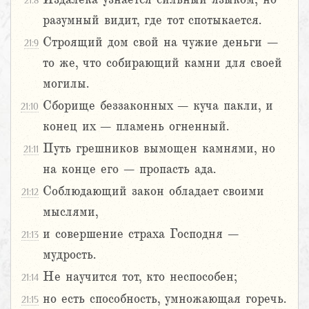
21:8
разумный видит, где тот спотыкается.
Строящий дом свой на чужие деньги –
21:9
то же, что собирающий камни для своей
могилы.
Сборище беззаконных – куча пакли, и
21:10
конец их – пламень огненный.
Путь грешников вымощен камнями, но
21:11
на конце его – пропасть ада.
Соблюдающий закон обладает своими
21:12
мыслями,
и совершение страха Господня –
21:13
мудрость.
Не научится тот, кто неспособен;
21:14
но есть способность, умножающая горечь.
21:15