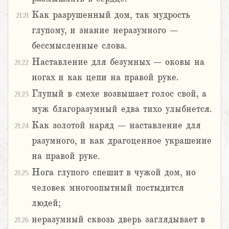
Как разрушенный дом, так мудрость
21:21
глупому, и знание неразумного –
бессмысленные слова.
Наставление для безумных – оковы на
21:22
ногах и как цепи на правой руке.
Глупый в смехе возвышает голос свой, а
21:23
муж благоразумный едва тихо улыбнется.
Как золотой наряд – наставление для
21:24
разумного, и как драгоценное украшение
на правой руке.
Нога глупого спешит в чужой дом, но
21:25
человек многоопытный постыдится
людей;
неразумный сквозь дверь заглядывает в
21:26