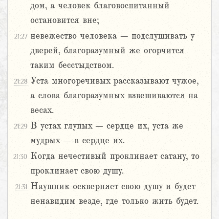
дом, а человек благовоспитанный
остановится вне;
невежество человека – подслушивать у
21:27
дверей, благоразумный же огорчится
таким бесстыдством.
Уста многоречивых рассказывают чужое,
21:28
а слова благоразумных взвешиваются на
весах.
В устах глупых – сердце их, уста же
21:29
мудрых – в сердце их.
Когда нечестивый проклинает сатану, то
21:30
проклинает свою душу.
Наушник оскверняет свою душу и будет
21:31
ненавидим везде, где только жить будет.