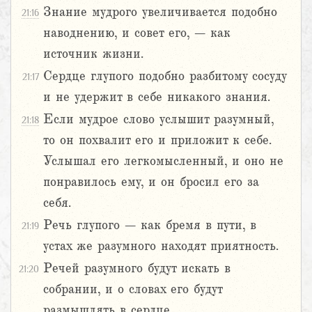
Знание мудрого увеличивается подобно
21:16
наводнению, и совет его, – как
источник жизни.
Сердце глупого подобно разбитому сосуду
21:17
и не удержит в себе никакого знания.
Если мудрое слово услышит разумный,
21:18
то он похвалит его и приложит к себе.
Услышал его легкомысленный, и оно не
понравилось ему, и он бросил его за
себя.
Речь глупого – как бремя в пути, в
21:19
устах же разумного находят приятность.
Речей разумного будут искать в
21:20
собрании, и о словах его будут
размышлять в сердце.