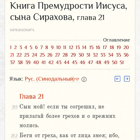
Книга Премудрости Иисуса,
сына Сирахова,
глава 21
неканонич.
Оглавление
1
2
3
4
5
6
7
8
9
10
11
12
13
14
15
16
17
18
19
20
21
22
23
24
25
26
27
28
29
30
31
32
33
34
35
36
37
38
39
40
41
42
43
44
45
46
47
48
49
50
51
Язык:
Рус. (Синодальный)
Глава 21
Сын мой! если ты согрешил, не
21:1
прилагай более грехов и о прежних
молись.
Беги от греха, как от лица змея; ибо,
21:2