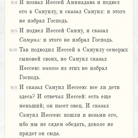
И позвал Иессей Аминадава и подвел
16:8
его к Самуилу, и сказал Самуил: и этого
не избрал Господь.
И подвел Иессей Самму, и сказал
16:9
Самуил:
и этого не избрал Господь.
Так подводил Иессей к Самуилу семерых
16:10
сыновей своих, но Самуил сказал
Иессею:
никого
из этих не избрал
Господь.
И сказал Самуил Иессею: все ли дети
16:11
здесь? И отвечал Иессей: есть еще
меньший; он пасет овец. И сказал
Самуил Иессею: пошли и возьми его,
ибо мы не сядем обедать, доколе не
придет он сюда.