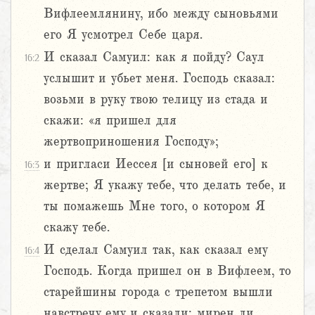
Вифлеемлянину, ибо между сыновьями
его Я усмотрел Себе царя.
И сказал Самуил: как я пойду? Саул
16:2
услышит и убьет меня. Господь сказал:
возьми в руку твою телицу из стада и
скажи: «я пришел для
жертвоприношения Господу»;
и пригласи Иессея [и сыновей его] к
16:3
жертве; Я укажу тебе, что делать тебе, и
ты помажешь Мне того, о котором Я
скажу тебе.
И сделал Самуил так, как сказал ему
16:4
Господь. Когда пришел он в Вифлеем, то
старейшины города с трепетом вышли
навстречу ему и сказали: мирен ли