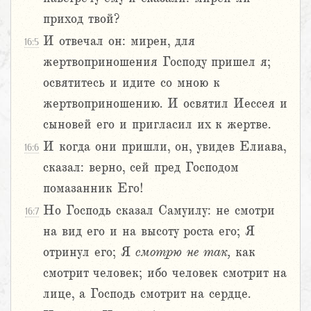
приход твой?
И отвечал он: мирен, для
16:5
жертвоприношения Господу пришел я;
освятитесь и идите со мною к
жертвоприношению. И освятил Иессея и
сыновей его и пригласил их к жертве.
И когда они пришли, он, увидев Елиава,
16:6
сказал: верно, сей пред Господом
помазанник Его!
Но Господь сказал Самуилу: не смотри
16:7
на вид его и на высоту роста его; Я
отринул его; Я
смотрю
не
так,
как
смотрит человек; ибо человек смотрит на
лице, а Господь смотрит на сердце.