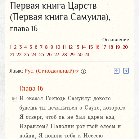
Первая книга Царств
(Первая книга Самуила),
глава 16
Оглавление
1
2
3
4
5
6
7
8
9
10
11
12
13
14
15
16
17
18
19
20
21
22
23
24
25
26
27
28
29
30
31
Язык:
Рус. (Синодальный)
Глава 16
И сказал Господь Самуилу: доколе
16:1
будешь ты печалиться о Сауле, которого
Я отверг, чтоб он не был царем над
Израилем? Наполни рог твой елеем и
пойди; Я пошлю тебя к Иессею