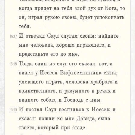
когда придет на тебя злой дух от Бога, то
он, играя рукою своею, будет успокоивать
тебя.
И отвечал Саул слугам своим: найдите
16:17
мне человека, хорошо играющего, и
представьте его ко мне.
Тогда один из слуг его сказал: вот, я
16:18
видел у Иессея Вифлеемлянина сына,
умеющего играть, человека храброго и
воинственного, и разумного в речах и
видного собою, и Господь с ним.
И послал Саул вестников к Иессею и
16:19
сказал: пошли ко мне Давида, сына
твоего, который при стаде.