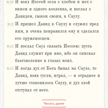
И взял Иессей осла с хлебом и мех с
16:20
вином и одного козленка, и послал с
Давидом, сыном своим, к Саулу.
И пришел Давид к Саулу и служил пред
16:21
ним, и очень понравился ему и сделался
его оруженосцем.
И послал Саул сказать Иессею: пусть
16:22
Давид служит при мне, ибо он снискал
благоволение в глазах моих.
И когда дух от Бога бывал на Сауле, то
16:23
Давид, взяв гусли, играл, – и отраднее и
лучше становилось Саулу, и дух злой
отступал от него.
Читать далее