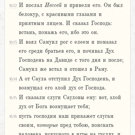
И послал
Иессей
и привели его. Он был
16:12
белокур, с красивыми глазами и
приятным лицем. И сказал Господь:
встань, помажь его, ибо это он.
И взял Самуил рог с елеем и помазал
16:13
его среди братьев его, и почивал Дух
Господень на Давиде с того дня и после;
Самуил же встал и отошел в Раму.
А от Саула отступил Дух Господень, и
16:14
возмущал его злой дух от Господа.
И сказали слуги Сауловы ему: вот, злой
16:15
дух от Бога возмущает тебя;
пусть господин наш прикажет слугам
16:16
своим,
которые
пред тобою, поискать
человека, искусного в игре на гуслях, и