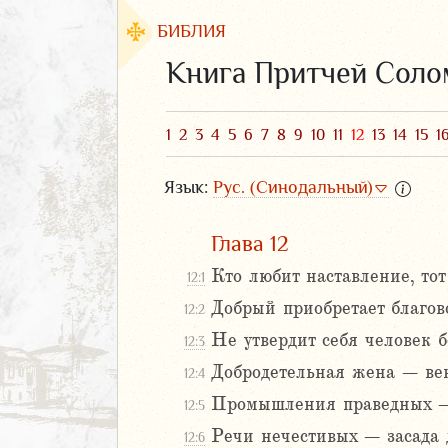
БИБЛИЯ
Книга Притчей Сол
1
2
3
4
5
6
7
8
9
10
11
12
13
14
15
1
Язык:
Рус. (Синодальный)
Глава 12
Кто любит наставление, тот
12:1
Добрый приобретает благово
12:2
ЗАВЕТ
Не утвердит себя человек 
12:3
Добродетельная жена – вен
12:4
Промышления праведных – 
12:5
Речи нечестивых – засада 
12:6
аконие