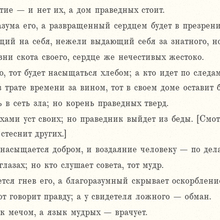
ие – и нет их, а дом праведных стоит.
азума его, а развращенный сердцем будет в презрени
щий на себя, нежели выдающий себя за знатного, н
ни скота своего, сердце же нечестивых жестоко.
, тот будет насыщаться хлебом; а кто идет по следа
 трате времени за вином, тот в своем доме оставит б
в сеть зла; но корень праведных тверд.
хами уст своих; но праведник выйдет из беды. [Смо
стеснит других.]
насыщается добром, и воздаяние человеку – по дела
лазах; но кто слушает совета, тот мудр.
тся гнев его, а благоразумный скрывает оскорблени
тот говорит правду; а у свидетеля ложного – обман.
к мечом, а язык мудрых – врачует.