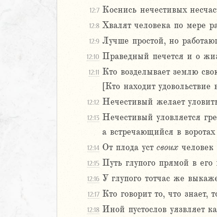
Коснись нечестивых несчаст
12:7
Навин
Израилевы
Хвалят человека по мере р
12:8
Лучше простой, но работаю
12:9
ств
Праведный печется и о жиз
12:10
рств
Кто возделывает землю свою
рств
12:11
рств
[Кто находит удовольствие в
ралипоменон
Нечестивый желает уловить 
12:12
ралипоменон
Нечестивый уловляется гре
12:13
а встречающийся в воротах 
я
дры
От плода уст
своих
человек 
12:14
Путь глупого прямой в его г
12:15
ь
У глупого тотчас же выкаже
12:16
ирь
Кто говорит то, что знает, 
12:17
Иной пустослов уязвляет ка
12:18