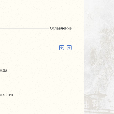
Оглавление
жда.
ях его.