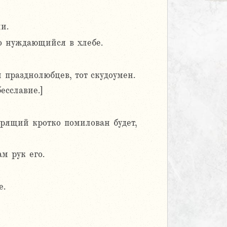
и.
о нуждающийся в хлебе.
м празднолюбцев, тот скудоумен.
есславие.]
трящий кротко помилован будет,
м рук его.
е.