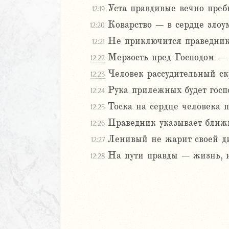
Уста правдивые вечно преб
12:19
Коварство – в сердце злоу
2
12:20
3
Не приключится праведнику
12:21
4
Мерзость пред Господом – 
12:22
5
Человек рассудительный скр
12:23
6
Рука прилежных будет госпо
12:24
8
Тоска на сердце человека по
12:25
9
Праведник указывает ближне
12:26
0
Ленивый не жарит своей ди
12:27
1
2
На пути правды – жизнь, и 
12:28
3
4
5
6
7