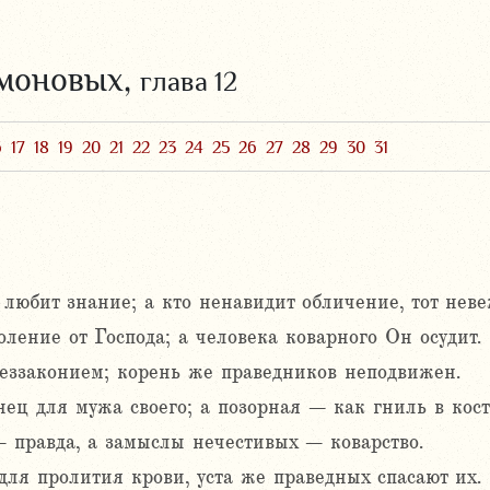
омоновых,
глава 12
6
17
18
19
20
21
22
23
24
25
26
27
28
29
30
31
 любит знание; а кто ненавидит обличение, тот неве
ление от Господа; а человека коварного Он осудит.
беззаконием; корень же праведников неподвижен.
ец для мужа своего; а позорная – как гниль в кост
правда, а замыслы нечестивых – коварство.
для пролития крови, уста же праведных спасают их.