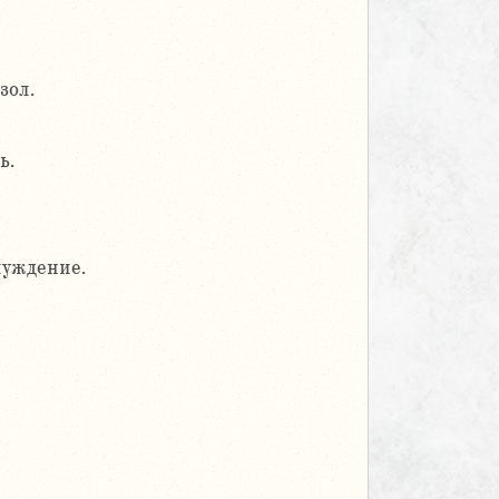
зол.
ь.
луждение.