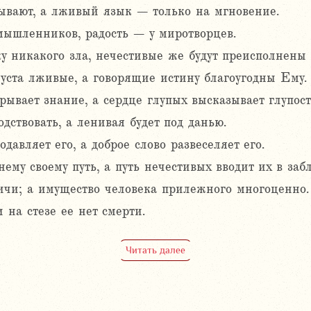
ывают, а лживый язык – только на мгновение.
мышленников, радость – у миротворцев.
 никакого зла, нечестивые же будут преисполнены 
уста лживые, а говорящие истину благоугодны Ему.
ывает знание, а сердце глупых высказывает глупост
дствовать, а ленивая будет под данью.
давляет его, а доброе слово развеселяет его.
му своему путь, а путь нечестивых вводит их в заб
чи; а имущество человека прилежного многоценно.
на стезе ее нет смерти.
Читать далее