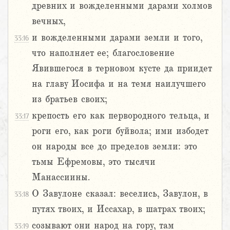
древних и вожделенными дарами холмов
вечных,
и вожделенными дарами земли и того,
33:16
что наполняет ее; благословение
Явившегося в терновом кусте да приидет
на главу Иосифа и на темя наилучшего
из братьев своих;
крепость его как первородного тельца, и
33:17
роги его, как роги буйвола; ими избодет
он народы все до пределов земли: это
тьмы Ефремовы, это тысячи
Манассиины.
О Завулоне сказал: веселись, Завулон, в
33:18
путях твоих, и Иссахар, в шатрах твоих;
созывают они народ на гору, там
33:19