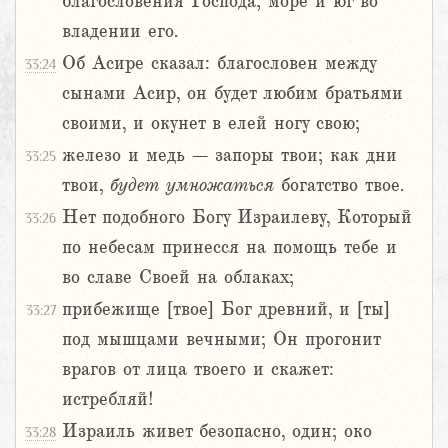
благословения Господа; море и юг во
владении его.
Об Асире сказал: благословен между
33:24
сынами Асир, он будет любим братьями
своими, и окунет в елей ногу свою;
железо и медь – запоры твои; как дни
33:25
твои,
будет
умножаться
богатство твое.
Нет подобного Богу Израилеву, Который
33:26
по небесам принесся на помощь тебе и
во славе Своей на облаках;
прибежище [твое] Бог древний, и [ты]
33:27
под мышцами вечными; Он прогонит
врагов от лица твоего и скажет:
истребляй!
Израиль живет безопасно, один; око
33:28