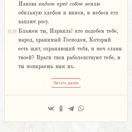
Иакова
видит
пред
собою
землю
обильную хлебом и вином, и небеса его
каплют росу.
Блажен ты, Израиль! кто подобен тебе,
33:29
народ, хранимый Господом, Который
есть щит, охраняющий тебя, и меч славы
твоей? Враги твои раболепствуют тебе, и
ты попираешь выи их.
Читать далее