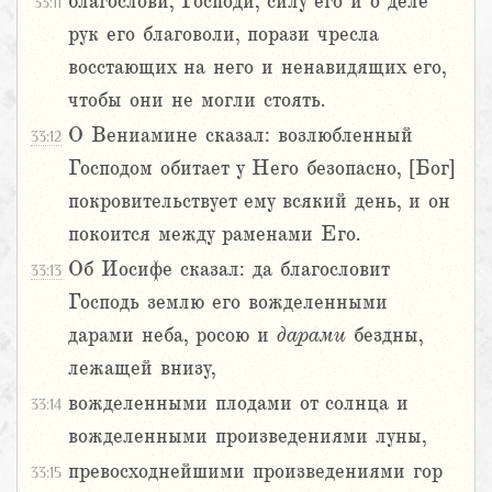
благослови, Господи, силу его и о деле
33:11
рук его благоволи, порази чресла
восстающих на него и ненавидящих его,
чтобы они не могли стоять.
О Вениамине сказал: возлюбленный
33:12
Господом обитает у Него безопасно, [Бог]
покровительствует ему всякий день, и он
покоится между раменами Его.
Об Иосифе сказал: да благословит
33:13
Господь землю его вожделенными
дарами неба, росою и
дарами
бездны,
лежащей внизу,
вожделенными плодами от солнца и
33:14
вожделенными произведениями луны,
превосходнейшими произведениями гор
33:15