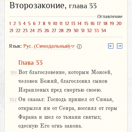
Второзаконие,
глава 33
Оглавление
1
2
3
4
5
6
7
8
9
10
11
12
13
14
15
16
17
18
19
20
21
22
23
24
25
26
27
28
29
30
31
32
33
34
Язык:
Рус. (Синодальный)
Глава 33
Вот благословение, которым Моисей,
33:1
человек Божий, благословил сынов
Израилевых пред смертью своею.
Он сказал: Господь пришел от Синая,
33:2
открылся им от Сеира, воссиял от горы
Фарана и шел со тьмами святых;
одесную Его огнь закона.