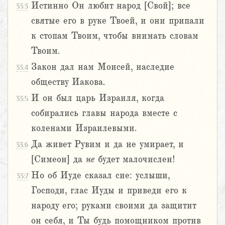
Истинно Он любит народ [Свой]; все
33:3
святые его в руке Твоей, и они припали
к стопам Твоим, чтобы внимать словам
Твоим.
Закон дал нам Моисей, наследие
33:4
обществу Иакова.
И он был царь Израиля, когда
33:5
собирались главы народа вместе с
коленами Израилевыми.
Да живет Рувим и да не умирает, и
33:6
[Симеон] да
не
будет малочислен!
Но об Иуде сказал сие: услыши,
33:7
Господи, глас Иуды и приведи его к
народу его; руками своими да защитит
он себя, и Ты будь помощником против