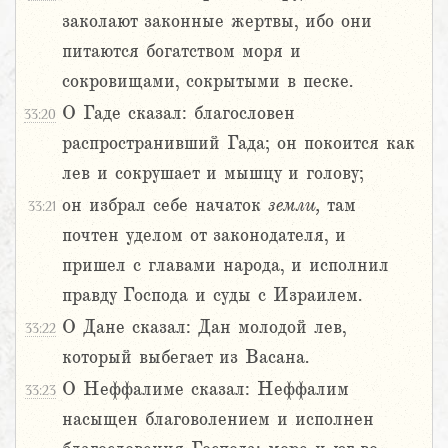
заколают законные жертвы, ибо они
питаются богатством моря и
сокровищами, сокрытыми в песке.
О Гаде сказал: благословен
33:20
распространивший Гада; он покоится как
лев и сокрушает и мышцу и голову;
он избрал себе начаток
земли,
там
33:21
почтен уделом от законодателя, и
пришел с главами народа, и исполнил
правду Господа и суды с Израилем.
О Дане сказал: Дан молодой лев,
33:22
который выбегает из Васана.
О Неффалиме сказал: Неффалим
33:23
насыщен благоволением и исполнен