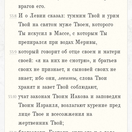
врагов его.
И о Левии сказал: туммим Твой и урим
33:8
Твой на святом муже Твоем, которого
Ты искусил в Массе, с которым Ты
препирался при водах Меривы,
который говорит об отце своем и матери
33:9
своей: «я на них не смотрю», и братьев
своих не признает, и сыновей своих не
знает; ибо они,
левиты,
слова Твои
хранят и завет Твой соблюдают,
учат законам Твоим Иакова и заповедям
33:10
Твоим Израиля, возлагают курение пред
лице Твое и всесожжения на
жертвенник Твой;