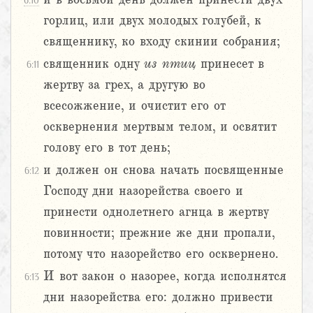
6:10
горлиц, или двух молодых голубей, к
священнику, ко входу скинии собрания;
священник одну
из
птиц
принесет в
6:11
жертву за грех, а другую во
всесожжение, и очистит его от
осквернения мертвым телом, и освятит
голову его в тот день;
и должен он снова начать посвященные
6:12
Господу дни назорейства своего и
принести однолетнего агнца в жертву
повинности; прежние же дни пропали,
потому что назорейство его осквернено.
И вот закон о назорее, когда исполнятся
6:13
дни назорейства его: должно привести