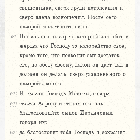
священника, сверх груди потрясания и
сверх плеча возношения. После сего
назорей может пить вино.
Вот закон о назорее, который дал обет, и
6:21
жертва его Господу за назорейство свое,
кроме того, что позволит ему достаток
его; по обету своему, какой он даст, так и
должен он делать, сверх узаконенного о
назорействе его.
И сказал Господь Моисею, говоря:
6:22
скажи Аарону и сынам его: так
6:23
благословляйте сынов Израилевых,
говоря им:
да благословит тебя Господь и сохранит
6:24