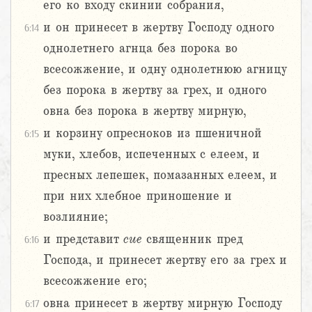
его ко входу скинии собрания,
и он принесет в жертву Господу одного
6:14
однолетнего агнца без порока во
всесожжение, и одну однолетнюю агницу
без порока в жертву за грех, и одного
овна без порока в жертву мирную,
и корзину опресноков из пшеничной
6:15
муки, хлебов, испеченных с елеем, и
пресных лепешек, помазанных елеем, и
при них хлебное приношение и
возлияние;
и представит
сие
священник пред
6:16
Господа, и принесет жертву его за грех и
всесожжение его;
овна принесет в жертву мирную Господу
6:17