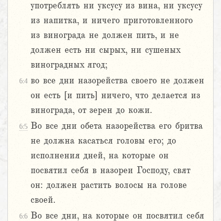
употреблять ни уксусу из вина, ни уксусу
из напитка, и ничего приготовленного
из винограда не должен пить, и не
должен есть ни сырых, ни сушеных
виноградных ягод;
во все дни назорейства своего не должен
6:4
он есть [и пить] ничего, что делается из
винограда, от зерен до кожи.
Во все дни обета назорейства его бритва
6:5
не должна касаться головы его; до
исполнения дней, на которые он
посвятил себя в назореи Господу, свят
он: должен растить волосы на голове
своей.
Во все дни, на которые он посвятил себя
6:6