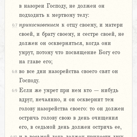
в назореи Господу, не должен он
подходить к мертвому телу:
прикосновением
к отцу своему, и матери
6:7
своей, и брату своему, и сестре своей, не
должен он оскверняться, когда они
умрут, потому что посвящение Богу его
на главе его;
во все дни назорейства своего свят он
6:8
Господу.
Если же умрет при нем кто – нибудь
6:9
вдруг, нечаянно, и он осквернит тем
голову назорейства своего: то он должен
остричь голову свою в день очищения
его, в седьмой день должен остричь ее,
и в восьмой день должен принести двух