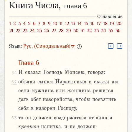
Книга Числа,
глава 6
Оглавление
1
2
3
4
5
6
7
8
9
10
11
12
13
14
15
16
17
18
19
20
21
22
23
24
25
26
27
28
29
30
31
32
33
34
35
36
Язык:
Рус. (Синодальный)
Глава 6
И сказал Господь Моисею, говоря:
6:1
объяви сынам Израилевым и скажи им:
6:2
если мужчина или женщина решится
дать обет назорейства, чтобы посвятить
себя в назореи Господу,
то он должен воздержаться от вина и
6:3
крепкого
напитка, и не должен