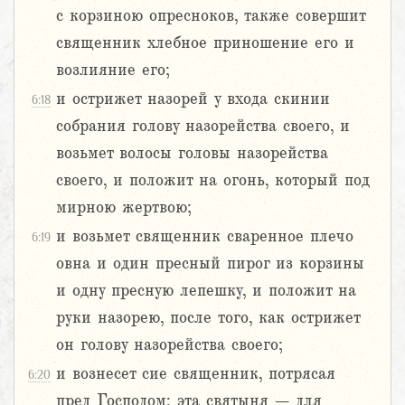
с корзиною опресноков, также совершит
священник хлебное приношение его и
возлияние его;
и острижет назорей у входа скинии
6:18
собрания голову назорейства своего, и
возьмет волосы головы назорейства
своего, и положит на огонь, который под
мирною жертвою;
и возьмет священник сваренное плечо
6:19
овна и один пресный пирог из корзины
и одну пресную лепешку, и положит на
руки назорею, после того, как острижет
он голову назорейства своего;
и вознесет сие священник, потрясая
6:20
пред Господом: эта святыня – для