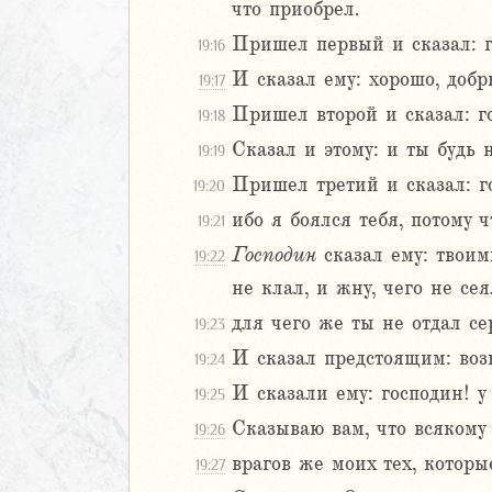
что приобрел.
9
20
Пришел первый и сказал: г
19:16
1
И сказал ему: хорошо, добр
19:17
22
Пришел второй и сказал: г
19:18
23
24
Сказал и этому: и ты будь 
19:19
нна
Пришел третий и сказал: го
19:20
я
ибо я боялся тебя, потому 
19:21
Господин
сказал ему: твоими
ра
19:22
тра
не клал, и жну, чего не сея
нна
для чего же ты не отдал се
19:23
на
И сказал предстоящим: воз
19:24
на
И сказали ему: господин! у 
19:25
янам
Сказываю вам, что всякому 
19:26
ринфянам
врагов же моих тех, которы
19:27
ринфянам