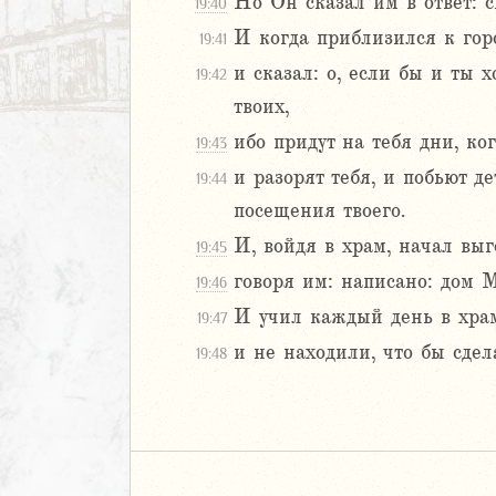
Но Он сказал им в ответ: с
19:40
И когда приблизился к горо
19:41
и сказал: о, если бы и ты 
19:42
твоих,
ибо придут на тебя дни, ко
19:43
и разорят тебя, и побьют де
19:44
посещения твоего.
И, войдя в храм, начал вы
19:45
говоря им: написано: дом М
19:46
И учил каждый день в хра
19:47
и не находили, что бы сдел
19:48