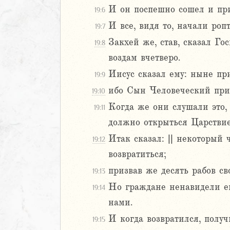
И он поспешно сошел и при
19:6
2
И все, видя то, начали роп
19:7
3
4
Закхей же, став, сказал Го
19:8
5
воздам вчетверо.
6
Иисус сказал ему: ныне при
19:9
ибо Сын Человеческий приш
19:10
8
9
Когда же они слушали это,
19:11
0
должно открыться Царстви
1
Итак сказал: || некоторый 
19:12
2
возвратиться;
3
4
призвав же десять рабов св
19:13
5
Но граждане ненавидели его
19:14
6
нами.
7
И когда возвратился, получи
19:15
8