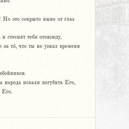
иют.
у! Но это сокрыто ныне от глаз
 и стеснят тебя отовсюду,
е за то́, что ты не узнал времени
збойников.
 народа искали погубить Его,
 Его.