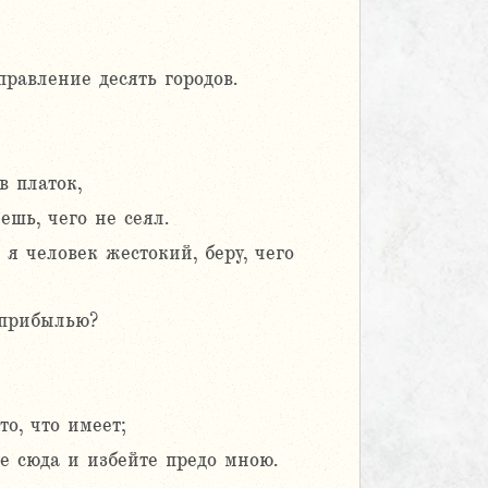
правление десять городов.
в платок,
ешь, чего не сеял.
 я человек жестокий, беру, чего
с прибылью?
о, что имеет;
те сюда и избейте предо мною.