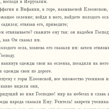
, восходя в Иерусалим.
фагии и Вифании, к горе, называемой Елеонскою, 
ежащее селение; войдя в него, найдете молодого осл
садился; отвязав его, приведите;
чем отвязываете? скажите ему так: он надобен Господ
 как Он сказал им.
лодого осла, хозяева его сказали им: зачем отвязы
осподу.
 накинув одежды свои на осленка, посадили на него
и одежды свои по дороге.
спуску с горы Елеонской, все множество учеников н
, какие видели они,
 грядущий во имя Господне! мир на небесах и слава
еды народа сказали Ему: Учитель! запрети ученика