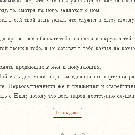
казываю вам, что если они умолкнут, то камни возоп
ду, то, смотря на него, заплакал о нем
хотя в сей твой день узнал, что служит к миру твоем
гда враги твои обложат тебя окопами и окружат тебя,
тей твоих в тебе, и не оставят в тебе камня на камн
гонять продающих в нем и покупающих,
ой есть дом молитвы, а вы сделали его вертепом ра
ме. Первосвященники же и книжники и старейшины
ать с Ним; потому что весь народ неотступно слушал
Читать далее