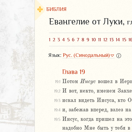
БИБЛИЯ
Евангелие от Луки,
г
1
2
3
4
5
6
7
8
9
10
11
12
13
14
15
1
Язык:
Рус. (Синодальный)
Глава 19
Потом
Иисус
вошел в Иерих
19:1
И вот, некто, именем Закх
19:2
ЗАВЕТ
искал видеть Иисуса, кто О
19:3
АВЕТ
и, забежав вперед, взлез н
19:4
фея
Иисус, когда пришел на это 
ка
19:5
и
надобно Мне быть у тебя в 