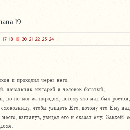
лава 19
6
17
18
19
20
21
22
23
24
он и проходил через него.
ей, начальник мытарей и человек богатый,
н, но не мог за народом, потому что мал был ростом,
а смоковницу, чтобы увидеть Его, потому что Ему на
место, взглянув, увидел его и сказал ему: Закхей! с
доме.