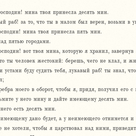
осподин! мина твоя принесла десять мин.
ый раб! за то, что ты в малом был верен, возьми в у
осподин! мина твоя принесла пять мин.
над пятью городами.
сподин! вот твоя мина, которую я хранил, завернув 
что ты человек жестокий: берешь, чего не клал, и жн
 устами буду судить тебя, лукавый раб! ты знал, что
л;
ребра моего в оборот, чтобы я, придя, получил его 
ьмите у него мину и дайте имеющему десять мин.
него есть десять мин.
имеющему дано будет, а у неимеющего отнимется и т
е не хотели, чтобы я царствовал над ними, приведи