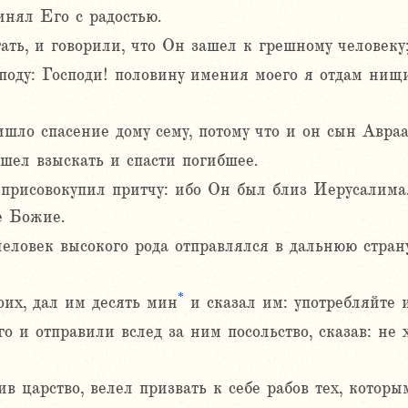
нял Его с радостью.
тать, и говорили, что Он зашел к грешному человеку
споду: Господи! половину имения моего я отдам нищи
шло спасение дому сему, потому что и он сын Авраа
ел взыскать и спасти погибшее.
 присовокупил притчу: ибо Он был близ Иерусалима,
е Божие.
человек высокого рода отправлялся в дальнюю страну
*
оих, дал им десять мин
и сказал им: употребляйте и
 и отправили вслед за ним посольство, сказав: не 
в царство, велел призвать к себе рабов тех, которым