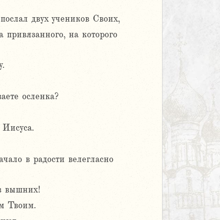
послал двух учеников Своих,
а привязанного, на которого
у.
ваете осленка?
 Иисуса.
ачало в радости велегласно
 в вышних!
м Твоим.