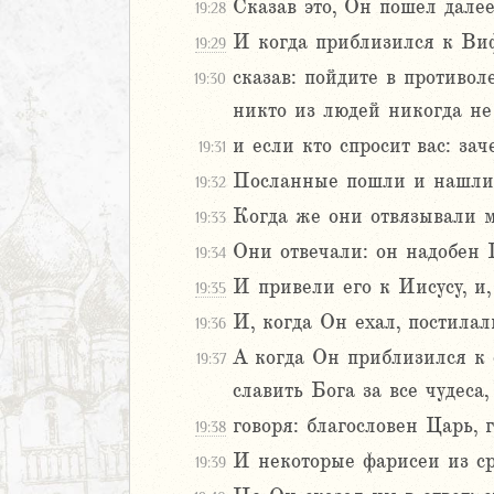
Сказав это, Он пошел далее
19:28
там
янам
И когда приблизился к Виф
19:29
ппийцам
сказав: пойдите в противол
19:30
ссянам
никто из людей никогда не 
и если кто спросит вас: за
19:31
икийцам
Посланные пошли и нашли,
19:32
икийцам
Когда же они отвязывали мо
19:33
мофею
Они отвечали: он надобен Г
19:34
мофею
И привели его к Иисусу, и,
19:35
ону
И, когда Он ехал, постилал
19:36
ям
А когда Он приблизился к 
19:37
ение
славить Бога за все чудеса
говоря: благословен Царь,
19:38
И некоторые фарисеи из ср
19:39