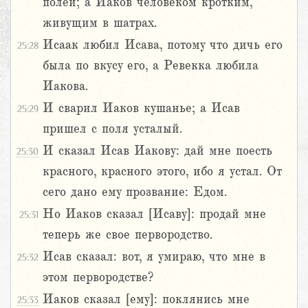
полей; а Иаков человеком кротким,
живущим в шатрах.
Исаак любил Исава, потому что дичь его
25:28
была по вкусу его, а Ревекка любила
Иакова.
И сварил Иаков кушанье; а Исав
25:29
пришел с поля усталый.
И сказал Исав Иакову: дай мне поесть
25:30
красного, красного этого, ибо я устал. От
сего дано ему прозвание: Едом.
Но Иаков сказал [Исаву]: продай мне
25:31
теперь же свое первородство.
Исав сказал: вот, я умираю, что мне в
25:32
этом первородстве?
Иаков сказал [ему]: поклянись мне
25:33