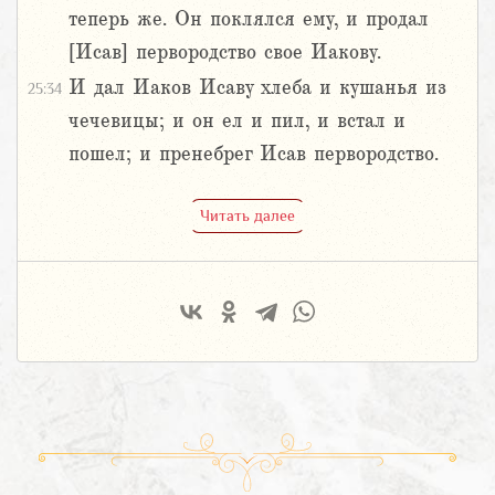
теперь же. Он поклялся ему, и продал
[Исав] первородство свое Иакову.
И дал Иаков Исаву хлеба и кушанья из
25:34
чечевицы; и он ел и пил, и встал и
пошел; и пренебрег Исав первородство.
Читать далее