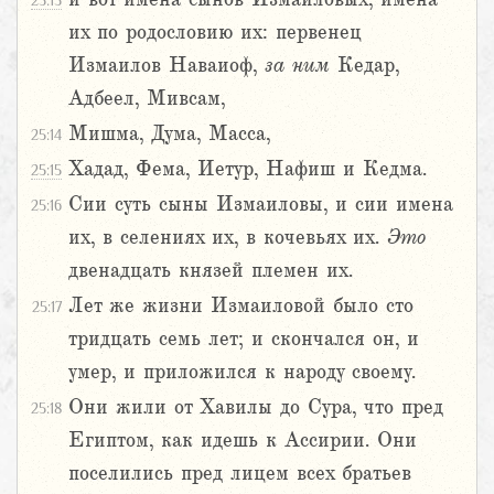
25:13
их по родословию их: первенец
Измаилов Наваиоф,
за
ним
Кедар,
Адбеел, Мивсам,
Мишма, Дума, Масса,
25:14
Хадад, Фема, Иетур, Нафиш и Кедма.
25:15
Сии суть сыны Измаиловы, и сии имена
25:16
их, в селениях их, в кочевьях их.
Это
двенадцать князей племен их.
Лет же жизни Измаиловой было сто
25:17
тридцать семь лет; и скончался он, и
умер, и приложился к народу своему.
Они жили от Хавилы до Сура, что пред
25:18
Египтом, как идешь к Ассирии. Они
поселились пред лицем всех братьев