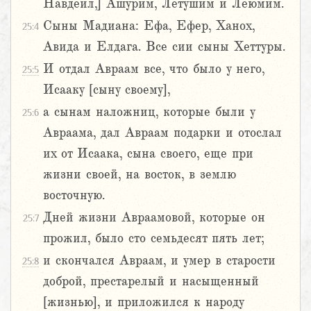
Навдеил,] Ашурим, Летушим и Леюмим.
Сыны Мадиана: Ефа, Ефер, Ханох,
25:4
Авида и Елдага. Все сии сыны Хеттуры.
И отдал Авраам все, что было у него,
25:5
Исааку [сыну своему],
а сынам наложниц, которые были у
25:6
Авраама, дал Авраам подарки и отослал
их от Исаака, сына своего, еще при
жизни своей, на восток, в землю
восточную.
Дней жизни Авраамовой, которые он
25:7
прожил, было сто семьдесят пять лет;
и скончался Авраам, и умер в старости
25:8
доброй, престарелый и насыщенный
[жизнью], и приложился к народу