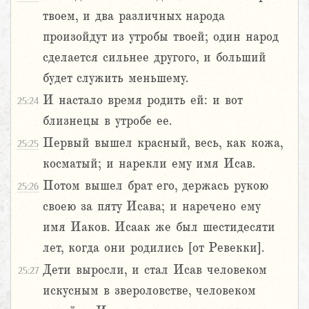
твоем, и два различных народа
произойдут из утробы твоей; один народ
сделается сильнее другого, и больший
будет служить меньшему.
И настало время родить ей: и вот
25:24
близнецы в утробе ее.
Первый вышел красный, весь, как кожа,
25:25
косматый; и нарекли ему имя Исав.
Потом вышел брат его, держась рукою
25:26
своею за пяту Исава; и наречено ему
имя Иаков. Исаак же был шестидесяти
лет, когда они родились [от Ревекки].
Дети выросли, и стал Исав человеком
25:27
искусным в звероловстве, человеком