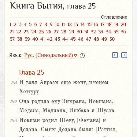
Книга Бытия,
глава 25
Оглавление
1
2
3
4
5
6
7
8
9
10
11
12
13
14
15
16
17
18
19
20
21
22
23
24
25
26
27
28
29
30
31
32
33
34
35
36
37
38
39
40
41
42
43
44
45
46
47
48
49
50
Язык:
Рус. (Синодальный)
Глава 25
И взял Авраам еще жену, именем
25:1
Хеттуру.
Она родила ему Зимрана, Иокшана,
25:2
Медана, Мадиана, Ишбака и Шуаха.
Иокшан родил Шеву, [Фемана] и
25:3
Дедана. Сыны Дедана были: [Рагуил,