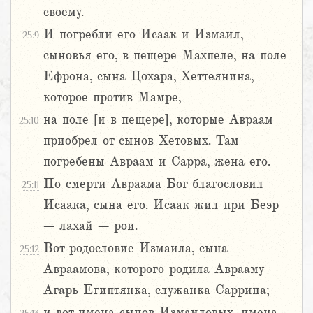
своему.
И погребли его Исаак и Измаил,
25:9
сыновья его, в пещере Махпеле, на поле
Ефрона, сына Цохара, Хеттеянина,
которое против Мамре,
на поле [и в пещере], которые Авраам
25:10
приобрел от сынов Хетовых. Там
погребены Авраам и Сарра, жена его.
По смерти Авраама Бог благословил
25:11
Исаака, сына его. Исаак жил при Беэр
– лахай – рои.
Вот родословие Измаила, сына
25:12
Авраамова, которого родила Аврааму
Агарь Египтянка, служанка Саррина;
и вот имена сынов Измаиловых, имена