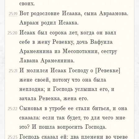
своих.
Вот родословие Исаака, сына Авраамова.
25:19
Авраам родил Исаака.
Исаак был сорока лет, когда он взял
25:20
себе в жену Ревекку, дочь Вафуила
Арамеянина из Месопотамии, сестру
Лавана Арамеянина.
И молился Исаак Господу о [Ревекке]
25:21
жене своей, потому что она была
неплодна; и Господь услышал его, и
зачала Ревекка, жена его.
Сыновья в утробе ее стали биться, и она
25:22
сказала: если так будет, то для чего мне
это? И пошла вопросить Господа.
Господь сказал ей: два племени во чреве
25:23