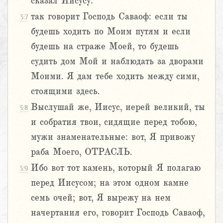
сказал Иисусу:
так говорит Господь Саваоф: если ты
3:7
будешь ходить по Моим путям и если
будешь на страже Моей, то будешь
судить дом Мой и наблюдать за дворами
Моими. Я дам тебе ходить между сими,
стоящими здесь.
Выслушай же, Иисус, иерей великий, ты
3:8
и собратия твои, сидящие перед тобою,
мужи знаменательные: вот, Я привожу
раба Моего, ОТРАСЛЬ.
Ибо вот тот камень, который Я полагаю
3:9
перед Иисусом; на этом одном камне
семь очей; вот, Я вырежу на нем
начертания его, говорит Господь Саваоф,