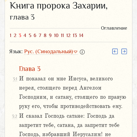
Книга пророка Захарии,
глава 3
Оглавление
1
2
3
4
5
6
7
8
9
10
11
12
13
14
Язык:
Рус. (Синодальный)
Глава 3
И показал он мне Иисуса, великого
3:1
иерея, стоящего перед Ангелом
Господним, и сатану, стоящего по правую
руку его, чтобы противодействовать ему.
И сказал Господь сатане: Господь да
3:2
запретит тебе, сатана, да запретит тебе
Господь, избравший Иерусалим! не