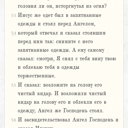
головня ли он, исторгнутая из огня?
Иисус же одет был в запятнанные
3:3
одежды и стоял перед Ангелом,
который отвечал и сказал стоявшим
3:4
перед ним так: снимите с него
запятнанные одежды. А ему самому
сказал: смотри, Я снял с тебя вину твою
и облекаю тебя в одежды
торжественные.
И сказал: возложите на голову его
3:5
чистый кидар. И возложили чистый
кидар на голову его и облекли его в
одежду; Ангел же Господень стоял.
И засвидетельствовал Ангел Господень и
3:6