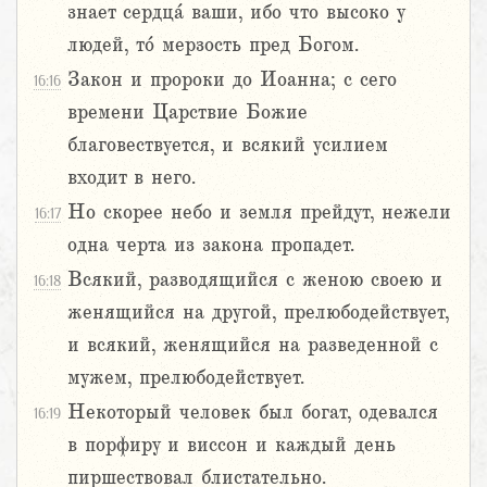
знает сердца́ ваши, ибо что высоко у
людей, то́ мерзость пред Богом.
Закон и пророки до Иоанна; с сего
16:16
времени Царствие Божие
благовествуется, и всякий усилием
входит в него.
Но скорее небо и земля прейдут, нежели
16:17
одна черта из закона пропадет.
Всякий, разводящийся с женою своею и
16:18
женящийся на другой, прелюбодействует,
и всякий, женящийся на разведенной с
мужем, прелюбодействует.
Некоторый человек был богат, одевался
16:19
в порфиру и виссон и каждый день
пиршествовал блистательно.