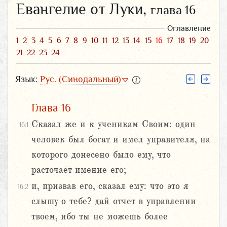
Евангелие от Луки,
глава 16
Оглавление
1
2
3
4
5
6
7
8
9
10
11
12
13
14
15
16
17
18
19
20
21
22
23
24
Язык:
Рус. (Синодальный)
Глава 16
Сказал же и к ученикам Своим: один
16:1
человек был богат и имел управителя, на
которого донесено было ему, что
расточает имение его;
и, призвав его, сказал ему: что это я
16:2
слышу о тебе? дай отчет в управлении
твоем, ибо ты не можешь более