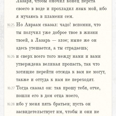
Лазаря, чтобы омочил конец перста
своего в воде и прохладил язык мой, ибо
я мучаюсь в пламени сем.
Но Авраам сказал: чадо! вспомни, что
16:25
ты получил уже доброе твое в жизни
твоей, а Лазарь – злое; ныне же он
здесь утешается, а ты страдаешь;
и сверх всего того между нами и вами
16:26
утверждена великая пропасть, так что
хотящие перейти отсюда к вам не могут,
также и оттуда к нам не переходят.
Тогда сказал он: так прошу тебя, отче,
16:27
пошли его в дом отца моего,
ибо у меня пять братьев; пусть он
16:28
засвидетельствует им, чтобы и они не