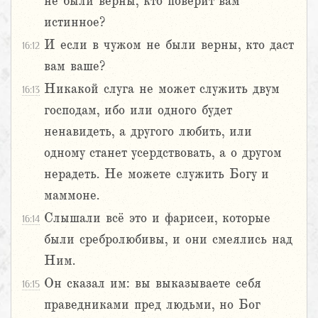
не были верны, кто поверит вам
истинное?
И если в чужом не были верны, кто даст
16:12
вам ваше?
Никакой слуга не может служить двум
16:13
господам, ибо или одного будет
ненавидеть, а другого любить, или
одному станет усердствовать, а о другом
нерадеть. Не можете служить Богу и
маммоне.
Слышали всё это и фарисеи, которые
16:14
были сребролюбивы, и они смеялись над
Ним.
Он сказал им: вы выказываете себя
16:15
праведниками пред людьми, но Бог