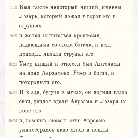
Был также некоторый нищий, именем
16:20
Лазарь, который лежал у ворот его в
струпьях
и желал напитаться крошками,
16:21
падающими со стола богача, и псы,
приходя, лизали струпья его.
Умер нищий и отнесен был Ангелами
16:22
на лоно Авраамово. Умер и богач, и
похоронили его.
И в аде, будучи в муках, он поднял глаза
16:23
свои, увидел вдали Авраама и Лазаря на
лоне его
и, возопив, сказал: отче Аврааме!
16:24
умилосердись надо мною и пошли