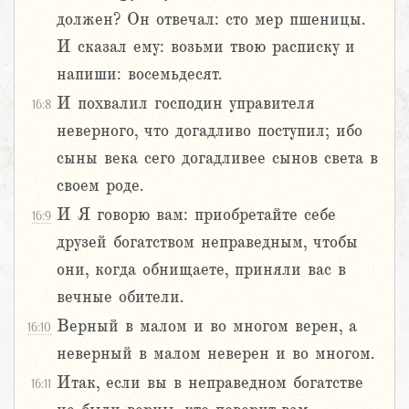
должен? Он отвечал: сто мер пшеницы.
И сказал ему: возьми твою расписку и
напиши: восемьдесят.
И похвалил господин управителя
16:8
неверного, что догадливо поступил; ибо
сыны века сего догадливее сынов света в
своем роде.
И Я говорю вам: приобретайте себе
16:9
друзей богатством неправедным, чтобы
они, когда обнищаете, приняли вас в
вечные обители.
Верный в малом и во многом верен, а
16:10
неверный в малом неверен и во многом.
Итак, если вы в неправедном богатстве
16:11