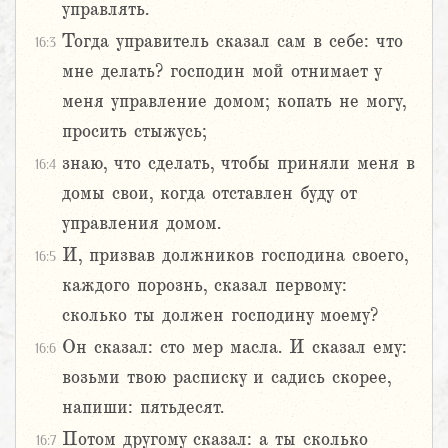
управлять.
Тогда управитель сказал сам в себе: что
16:3
мне делать? господин мой отнимает у
меня управление домом; копать не могу,
просить стыжусь;
знаю, что сделать, чтобы приняли меня в
16:4
домы свои, когда отставлен буду от
управления домом.
И, призвав должников господина своего,
16:5
каждого порознь, сказал первому:
сколько ты должен господину моему?
Он сказал: сто мер масла. И сказал ему:
16:6
возьми твою расписку и садись скорее,
напиши: пятьдесят.
Потом другому сказал: а ты сколько
16:7