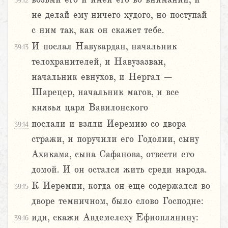
39:12
не делай ему ничего худого, но поступай
с ним так, как он скажет тебе.
И послал Навузардан, начальник
39:13
телохранителей, и Навузазван,
начальник евнухов, и Нергал –
Шарецер, начальник магов, и все
князья царя Вавилонского
послали и взяли Иеремию со двора
39:14
стражи, и поручили его Годолии, сыну
Ахикама, сына Сафанова, отвести его
домой. И он остался жить среди народа.
К Иеремии, когда он еще содержался во
39:15
дворе темничном, было слово Господне:
иди, скажи Авдемелеху Ефиоплянину:
39:16