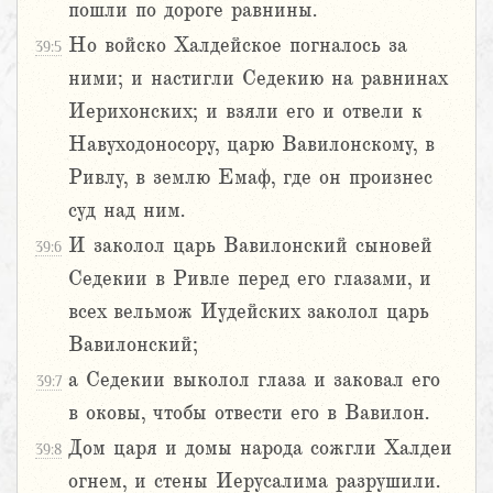
пошли по дороге равнины.
Но войско Халдейское погналось за
39:5
ними; и настигли Седекию на равнинах
Иерихонских; и взяли его и отвели к
Навуходоносору, царю Вавилонскому, в
Ривлу, в землю Емаф, где он произнес
суд над ним.
И заколол царь Вавилонский сыновей
39:6
Седекии в Ривле перед его глазами, и
всех вельмож Иудейских заколол царь
Вавилонский;
а Седекии выколол глаза и заковал его
39:7
в оковы, чтобы отвести его в Вавилон.
Дом царя и домы народа сожгли Халдеи
39:8
огнем, и стены Иерусалима разрушили.