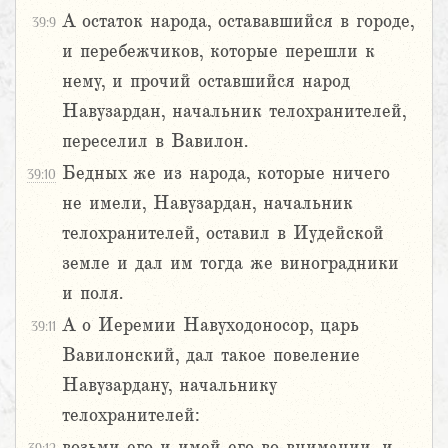
А остаток народа, остававшийся в городе,
39:9
и перебежчиков, которые перешли к
нему, и прочий оставшийся народ
Навузардан, начальник телохранителей,
переселил в Вавилон.
Бедных же из народа, которые ничего
39:10
не имели, Навузардан, начальник
телохранителей, оставил в Иудейской
земле и дал им тогда же виноградники
и поля.
А о Иеремии Навуходоносор, царь
39:11
Вавилонский, дал такое повеление
Навузардану, начальнику
телохранителей:
возьми его и имей его во внимании, и