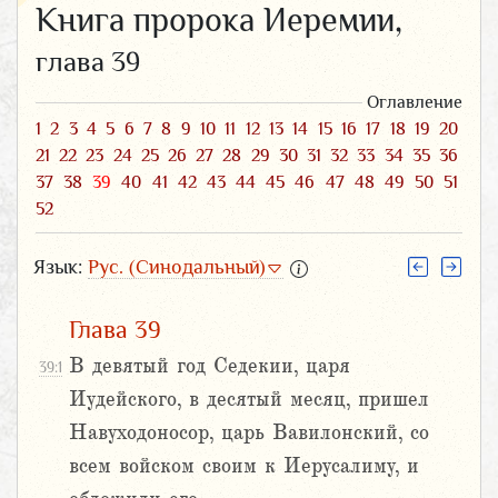
Книга пророка Иеремии,
глава 39
Оглавление
1
2
3
4
5
6
7
8
9
10
11
12
13
14
15
16
17
18
19
20
21
22
23
24
25
26
27
28
29
30
31
32
33
34
35
36
37
38
39
40
41
42
43
44
45
46
47
48
49
50
51
52
Язык:
Рус. (Синодальный)
Глава 39
В девятый год Седекии, царя
39:1
Иудейского, в десятый месяц, пришел
Навуходоносор, царь Вавилонский, со
всем войском своим к Иерусалиму, и