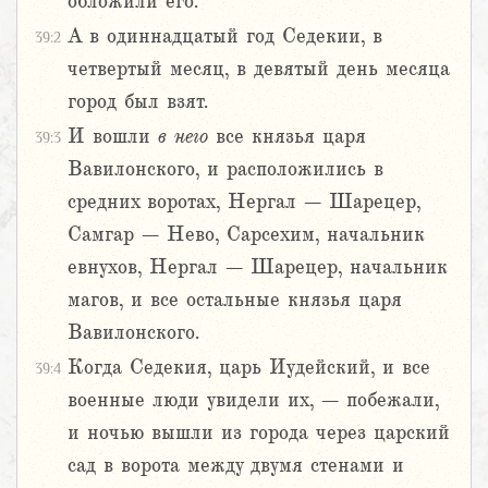
обложили его.
А в одиннадцатый год Седекии, в
39:2
четвертый месяц, в девятый день месяца
город был взят.
И вошли
в
него
все князья царя
39:3
Вавилонского, и расположились в
средних воротах, Нергал – Шарецер,
Самгар – Нево, Сарсехим, начальник
евнухов, Нергал – Шарецер, начальник
магов, и все остальные князья царя
Вавилонского.
Когда Седекия, царь Иудейский, и все
39:4
военные люди увидели их, – побежали,
и ночью вышли из города через царский
сад в ворота между двумя стенами и