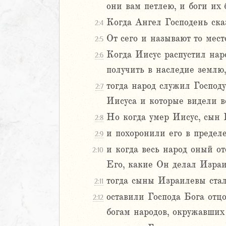
они вам петлею, и боги их б
Навин
Когда Ангел Господень ска
2:4
Израилевы
От сего и называют то мес
2:5
2
Когда Иисус распустил нар
2:6
3
получить в наследие землю,
4
тогда народ служил Господ
2:7
5
6
Иисуса и которые видели в
Но когда умер Иисус, сын Н
2:8
8
и похоронили его в предел
2:9
9
и когда весь народ оный от
0
2:10
1
Его, какие Он делал Изра
2
тогда сыны Израилевы стал
2:11
3
оставили Господа Бога отц
2:12
4
богам народов, окружавших 
5