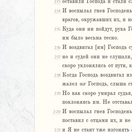
6
оставили Господа и стали 
2:13
7
И воспылал гнев Господень 
2:14
8
врагов, окружавших их, и н
9
Куда они ни пойдут, рука Г
20
2:15
1
им было весьма тесно.
И воздвигал [им] Господь с
2:16
ств
но и судей они не слушали,
2:17
рств
скоро уклонялись от пути, 
рств
рств
Когда Господь воздвигал им
2:18
ралипоменон
жалел
их
Господь, слыша ст
ралипоменон
Но как скоро умирал судья,
2:19
поклоняясь им. Не отставали
я
дры
И воспылал гнев Господень 
2:20
поставил с отцами их, и не
ь
и Я не стану уже изгонять 
2:21