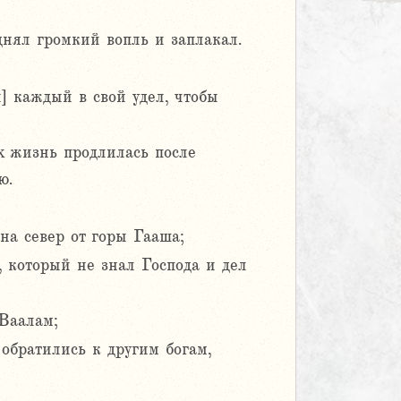
днял громкий вопль и заплакал.
] каждый в свой удел, чтобы
х жизнь продлилась после
ю.
на север от горы Гааша;
, который не знал Господа и дел
 Ваалам;
обратились к другим богам,