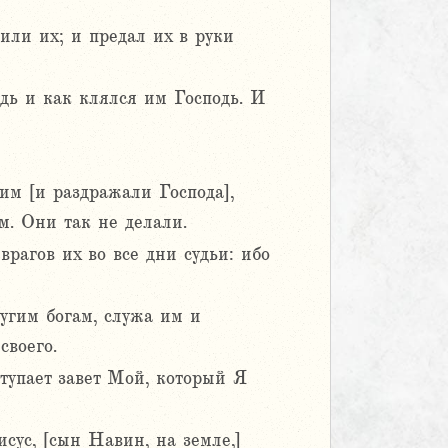
или их; и предал их в руки
одь и как клялся им Господь. И
им [и раздражали Господа],
м. Они так не делали.
врагов их во все дни судьи: ибо
ругим богам, служа им и
своего.
ступает завет Мой, который Я
исус, [сын Навин, на земле,]