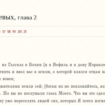
евых,
глава 2
6
17
18
19
20
21
из Галгала в Бохим [и в Вефиль и к дому Израилеву
гипта и ввел вас в землю, о которой клялся отцам в
 вовек;
 жителями земли сей; [богам их не поклоняйтесь, из
. Но вы не послушали гласа Моего. Что вы это сде
ну уже переселять людей сих, которых Я хотел изгнат