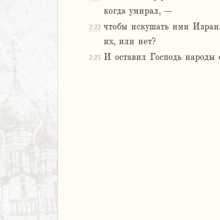
когда умирал, –
ирь
чтобы искушать ими Израил
2:22
их, или нет?
иаст
И оставил Господь народы с
2:23
Песней
рость
а
ия
еремии
ие Иеремии
иль
л