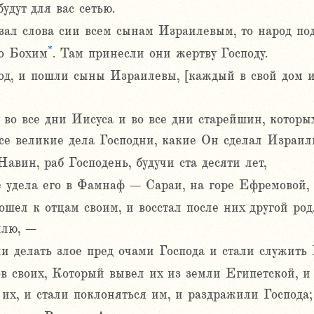
удут для вас сетью.
зал слова сии всем сынам Израилевым, то народ по
*
то Бохим
. Там принесли они жертву Господу.
од, и пошли сыны Израилевы, [каждый в свой дом и
у во все дни Иисуса и во все дни старейшин, которы
се великие дела Господни, какие Он сделал Израил
авин, раб Господень, будучи ста десяти лет,
е удела его в Фамнаф – Сараи, на горе Ефремовой, 
ошел к отцам своим, и восстал после них другой род
илю, –
и делать злое пред очами Господа и стали служить
ов своих, Который вывел их из земли Египетской, и 
их, и стали поклоняться им, и раздражили Господа;