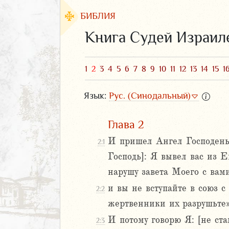
БИБЛИЯ
Книга Судей Израил
1
2
3
4
5
6
7
8
9
10
11
12
13
14
15
1
Язык:
Рус. (Синодальный)
Глава 2
И пришел Ангел Господень 
2:1
Господь]: Я вывел вас из Е
ЗАВЕТ
нарушу завета Моего с вами
и вы не вступайте в союз с
2:2
жертвенники их разрушьте»
И потому говорю Я: [не ста
2:3
аконие