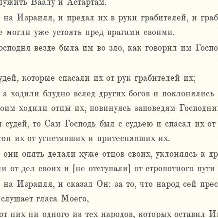
служить Ваалу и Астартам.
на Израиля, и предал их в руки грабителей, и граб
е могли уже устоять пред врагами своими.
осподня везде была им во зло, как говорил им Госп
удей, которые спасали их от рук грабителей их;
 а ходили блудно вслед других богов и поклонялись 
коим ходили отцы их, повинуясь заповедям Господни
 судей, то Сам Господь был с судьею и спасал их от 
он их от угнетавших и притеснявших их.
 они опять делали хуже отцов своих, уклоняясь к д
 от дел своих и [не отступали] от стропотного пути 
на Израиля, и сказал Он: за то, что народ сей пре
 слушает гласа Моего,
от них ни одного из тех народов, которых оставил И