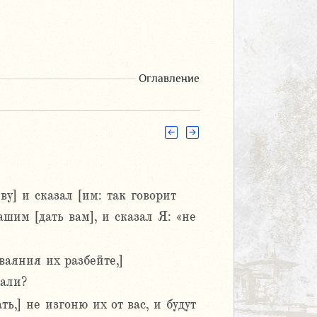
Оглавление
] и сказал [им: так говорит
ашим [дать вам], и сказал Я: «не
ваяния их разбейте,]
лали?
ь,] не изгоню их от вас, и будут