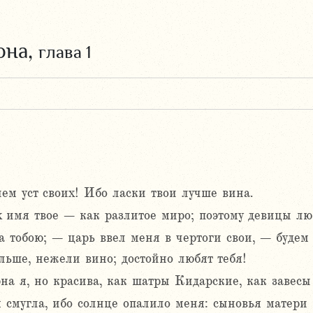
она,
глава 1
ем уст своих! Ибо ласки твои лучше вина.
х имя твое – как разлитое миро; поэтому девицы люб
 тобою; – царь ввел меня в чертоги свои, – будем 
льше, нежели вино; достойно любят тебя!
а я, но красива, как шатры Кидарские, как завесы
я смугла, ибо солнце опалило меня: сыновья матери