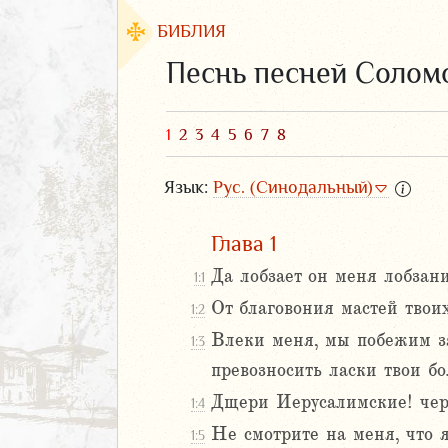
БИБЛИЯ
Песнь песней Солом
1
2
3
4
5
6
7
8
Язык:
Рус. (Синодальный)
Глава 1
Да лобзает он меня лобзани
1:1
От благовония мастей твои
1:2
ЗАВЕТ
Влеки меня, мы побежим за
1:3
превозносить ласки твои бо
Дщери Иерусалимские! черн
1:4
Не смотрите на меня, что 
1:5
аконие