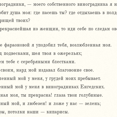
ноградники, – моего собственного виноградника я не
юбит душа моя: где пасешь ты? где отдыхаешь в полд
арищей твоих?
прекраснейшая из женщин, то иди себе по следам ов
 фараоновой я уподобил тебя, возлюбленная моя.
 подвесками, шея твоя в ожерельях;
ем тебе с серебряными блестками.
своим, нард мой издавал благовоние свое.
нный мой у меня, у грудей моих пребывает.
енный мой у меня в виноградниках Енгедских.
ная моя, ты прекрасна! глаза твои голубиные.
нный мой, и любезен! и ложе у нас – зелень;
ры, потолки наши – кипарисы.