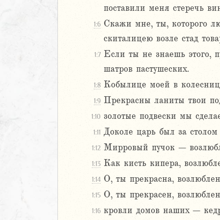
поставили меня стеречь ви
Навин
Скажи мне, ты, которого л
Израилевы
1:6
скиталицею возле стад тов
ств
Если ты не знаешь этого, 
1:7
рств
шатров пастушеских.
рств
Кобылице моей в колеснице
рств
1:8
ралипоменон
Прекрасны ланиты твои под
1:9
ралипоменон
золотые подвески мы сдела
1:10
Доколе царь был за столом 
1:11
я
дры
Мирровый пучок – возлюбле
1:12
Как кисть кипера, возлюбл
1:13
ь
О, ты прекрасна, возлюблен
1:14
О, ты прекрасен, возлюбле
ирь
1:15
кровли домов наших – кед
1:16