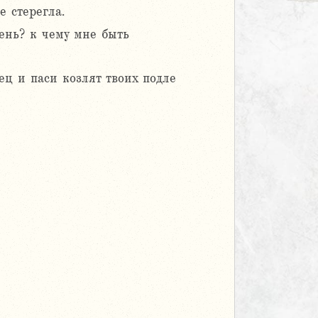
 стерегла.
ень? к чему мне быть
ец и паси козлят твоих подле