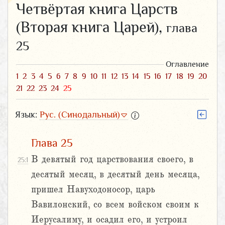
Четвёртая книга Царств
(Вторая книга Царей),
глава
25
Оглавление
1
2
3
4
5
6
7
8
9
10
11
12
13
14
15
16
17
18
19
20
21
22
23
24
25
Язык:
Рус. (Синодальный)
Глава 25
В девятый год царствования своего, в
25:1
десятый месяц, в десятый день месяца,
пришел Навуходоносор, царь
Вавилонский, со всем войском своим к
Иерусалиму, и осадил его, и устроил