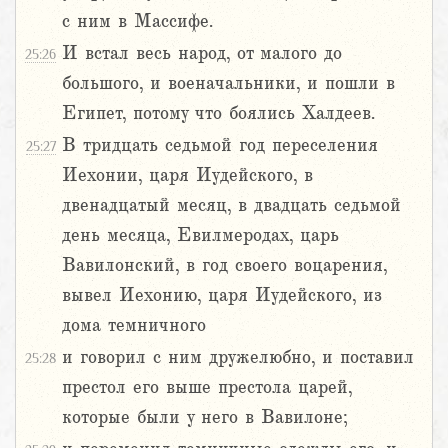
с ним в Массифе.
И встал весь народ, от малого до
25:26
большого, и военачальники, и пошли в
Египет, потому что боялись Халдеев.
В тридцать седьмой год переселения
25:27
Иехонии, царя Иудейского, в
двенадцатый месяц, в двадцать седьмой
день месяца, Евилмеродах, царь
Вавилонский, в год своего воцарения,
вывел Иехонию, царя Иудейского, из
дома темничного
и говорил с ним дружелюбно, и поставил
25:28
престол его выше престола царей,
которые были у него в Вавилоне;