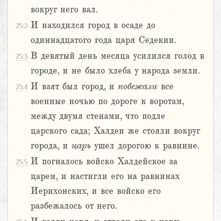
вокруг него вал.
И находился город в осаде до
25:2
одиннадцатого года царя Седекии.
В девятый день месяца усилился голод в
25:3
городе, и не было хлеба у народа земли.
И взят был город, и
побежали
все
25:4
военные ночью по дороге к воротам,
между двумя стенами, что подле
царского сада; Халдеи же стояли вокруг
города, и
царь
ушел дорогою к равнине.
И погналось войско Халдейское за
25:5
царем, и настигли его на равнинах
Иерихонских, и все войско его
разбежалось от него.