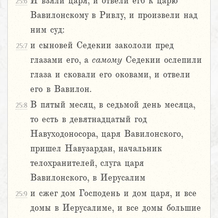
И взяли царя, и отвели его к царю
25:6
Вавилонскому в Ривлу, и произвели над
ним суд:
и сыновей Седекии закололи пред
25:7
глазами его, а
самому
Седекии ослепили
глаза и сковали его оковами, и отвели
его в Вавилон.
В пятый месяц, в седьмой день месяца,
25:8
то есть в девятнадцатый год
Навуходоносора, царя Вавилонского,
пришел Навузардан, начальник
телохранителей, слуга царя
Вавилонского, в Иерусалим
и сжег дом Господень и дом царя, и все
25:9
домы в Иерусалиме, и все домы большие