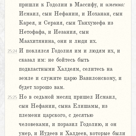
пришли к Годолии в Массифу, и
именно:
Исмаил, сын Нефании, и Иоханан, сын
Карея, и Сераия, сын Танхумефа из
Нетофафа, и Иезания, сын
Маахитянина, они и люди их.
И поклялся Годолия им и людям их, и
25:24
сказал им: не бойтесь быть
подвластными Халдеям, селитесь на
земле и служите царю Вавилонскому, и
будет хорошо вам.
Но в седьмой месяц пришел Исмаил,
25:25
сын Нефании, сына Елишамы, из
племени царского, с десятью
человеками, и поразил Годолию, и он
умер, и Иудеев и Халдеев, которые были