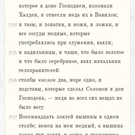
которое в доме Господнем, изломали
Халдеи, и отнесли медь их в Вавилон;
и тазы, и лопатки, и ножи, и ложки, и
25:14
все сосуды медные, которые
употреблялись при служении, взяли;
и кадильницы, и чаши, что было золотое
25:15
и что было серебряное, взял начальник
телохранителей:
столбы
числом
два, море одно, и
25:16
подставы, которые сделал Соломон в дом
Господень, – меди во всех сих вещах не
было весу.
Восемнадцать локтей вышины в одном
25:17
столбе; венец на нем медный, а вышина
венца три локтя, и сетка и гранатовые