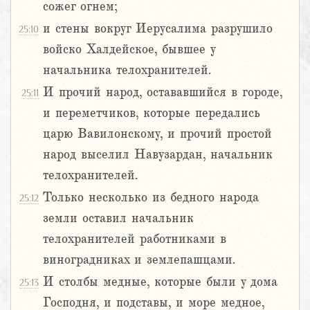
сожег огнем;
и стены вокруг Иерусалима разрушило
25:10
войско Халдейское, бывшее у
начальника телохранителей.
И прочий народ, остававшийся в городе,
25:11
и переметчиков, которые передались
царю Вавилонскому, и прочий простой
народ выселил Навузардан, начальник
телохранителей.
Только несколько из бедного народа
25:12
земли оставил начальник
телохранителей работниками в
виноградниках и землепашцами.
И столбы медные, которые были у дома
25:13
Господня, и подставы, и море медное,