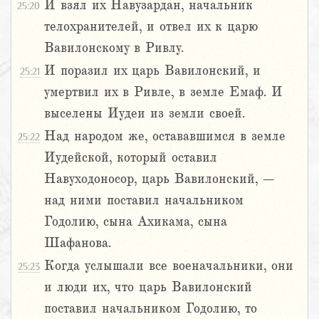
И взял их Навузардан, начальник
25:20
телохранителей, и отвел их к царю
Вавилонскому в Ривлу.
И поразил их царь Вавилонский, и
25:21
умертвил их в Ривле, в земле Емаф. И
выселены Иудеи из земли своей.
Над народом же, остававшимся в земле
25:22
Иудейской, который оставил
Навуходоносор, царь Вавилонский, –
над ними поставил начальником
Годолию, сына Ахикама, сына
Шафанова.
Когда услышали все военачальники, они
25:23
и люди их, что царь Вавилонский
поставил начальником Годолию, то