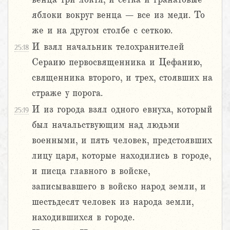
яблоки вокруг венца – все из меди. То
же и на другом столбе с сеткою.
И взял начальник телохранителей
25:18
Сераию первосвященника и Цефанию,
священника второго, и трех, стоявших на
страже у порога.
И из города взял одного евнуха, который
25:19
был начальствующим над людьми
военными, и пять человек, предстоявших
лицу царя, которые находились в городе,
и писца главного в войске,
записывавшего в войско народ земли, и
шестьдесят человек из народа земли,
находившихся в городе.