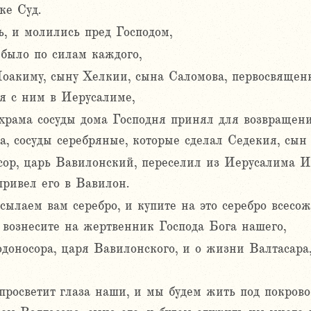
ке Суд.
ь, и молились пред Господом,
 было по силам каждого,
оакиму, сыну Хелкии, сына Саломова, первосвящен
ся с ним в Иерусалиме,
храма сосуды дома Господня принял для возвращени
а, сосуды серебряные, которые сделал Седекия, сын
осор, царь Вавилонский, переселил из Иерусалима И
привел его в Вавилон.
осылаем вам серебро, и купите на это серебро всес
и вознесите на жертвенник Господа Бога нашего,
доносора, царя Вавилонского, и о жизни Валтасара,
 просветит глаза наши, и мы будем жить под покров