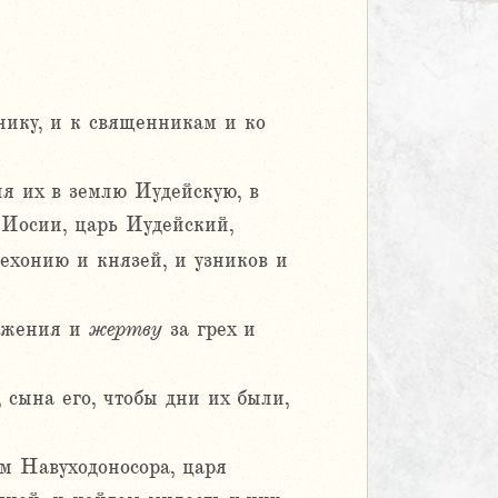
нику, и к священникам и ко
я их в землю Иудейскую, в
 Иосии, царь Иудейский,
ехонию и князей, и узников и
ожжения и
жертву
за грех и
 сына его, чтобы дни их были,
ом Навуходоносора, царя