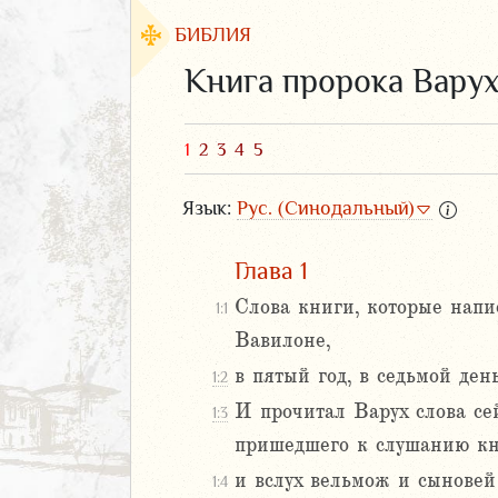
БИБЛИЯ
Книга пророка Вару
1
2
3
4
5
Язык:
Рус. (Синодальный)
Глава 1
Слова книги, которые напи
1:1
Вавилоне,
ЗАВЕТ
в пятый год, в седьмой ден
1:2
И прочитал Варух слова се
1:3
пришедшего к слушанию кн
и вслух вельмож и сыновей 
1:4
аконие