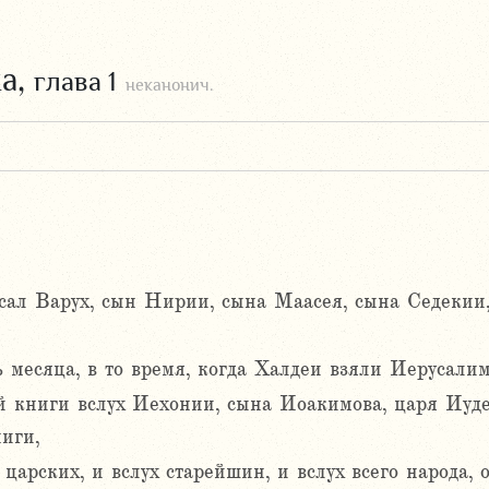
ха,
глава 1
неканонич.
сал Варух, сын Нирии, сына Маасея, сына Седекии,
ь месяца, в то время, когда Халдеи взяли Иерусалим
й книги вслух Иехонии, сына Иоакимова, царя Иудей
иги,
царских, и вслух старейшин, и вслух всего народа, о