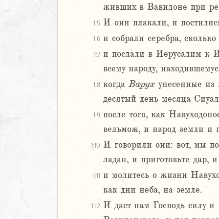
живших в Вавилоне при ре
Навин
И они плакали, и постилис
Израилевы
1:5
и собрали серебра, сколько
1:6
ств
и послали в Иерусалим к И
1:7
рств
всему народу, находившему
рств
когда
Варух
унесенные из 
рств
1:8
ралипоменон
десятый день месяца Сиуал
ралипоменон
после того, как Навуходон
1:9
вельмож, и народ земли и 
я
И говорили они: вот, мы п
дры
1:10
ладан, и приготовьте дар, 
ь
и молитесь о жизни Навухо
1:11
как дни неба, на земле.
ирь
И даст нам Господь силу и
1:12