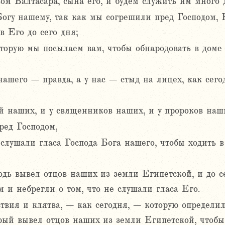
ом Валтасара, сына его, и будем служить им много 
Богу нашему, так как мы согрешили пред Господом, 
в Его до сего дня;
оторую мы посылаем вам, чтобы обнародовать в дом
нашего – правда, а у нас – стыд на лицех, как сегод
й наших, и у священников наших, и у пророков наши
ред Господом,
слушали гласа Господа Бога нашего, чтобы ходить в
подь вывел отцов наших из земли Египетской, и до 
 и небрегли о том, что не слушали гласа Его.
ствия и клятва, – как сегодня, – которую определи
орый вывел отцов наших из земли Египетской, чтобы