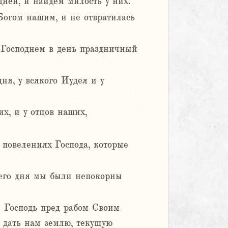
дней, и найдем милость у них.
Богом нашим, и не отвратилась
е Господнем в день праздничный
ня, у всякого Иудея и у
х, и у отцов наших,
 повелениях Господа, которые
сего дня мы были непокорны
л Господь пред рабом Своим
 дать нам землю, текущую