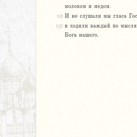
молоком и медом.
И не слушали мы гласа Гос
1:21
и ходили каждый по мыслям
1:22
Бога нашего.
м
ия
я
ия
ккавейская
ккавейская
ккавейская
дры
АВЕТ