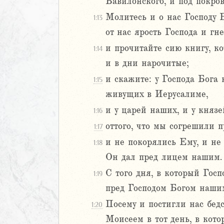
Вавилонского, и под покров
иаст
Молитесь и о нас Господу 
1:13
Песней
от нас ярость Господа и гне
рость
и прочитайте сию книгу, к
1:14
а
и в дни нарочитые;
и скажите: у Господа Бога 
1:15
ия
живущих в Иерусалиме,
еремии
и у царей наших, и у князе
1:16
ие Иеремии
оттого, что мы согрешили п
1:17
и не покорялись Ему, и не 
1:18
2
Он дал пред лицем нашим.
3
С того дня, в который Гос
1:19
4
5
пред Господом Богом нашим
иль
Посему и постигли нас бед
1:20
л
Моисеем в тот день, в кот