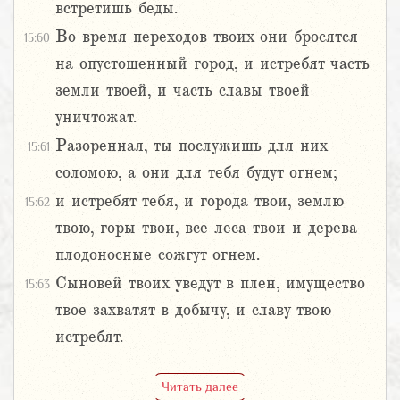
встретишь беды.
Во время переходов твоих они бросятся
15:60
на опустошенный город, и истребят часть
земли твоей, и часть славы твоей
уничтожат.
Разоренная, ты послужишь для них
15:61
соломою, а они для тебя будут огнем;
и истребят тебя, и города твои, землю
15:62
твою, горы твои, все леса твои и дерева
плодоносные сожгут огнем.
Сыновей твоих уведут в плен, имущество
15:63
твое захватят в добычу, и славу твою
истребят.
Читать далее