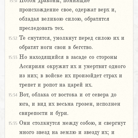
Потом драконы, помнящие
15:31
происхождение свое, одержат верх и,
обладая великою силою, обратятся
преследовать тех.
Те смутятся, умолкнут перед силою их и
15:32
обратят ноги свои в бегство.
Но находящийся в засаде со стороны
15:33
Ассириян окружит их и умертвит одного
из них; в войске их произойдет страх и
трепет и ропот на царей их.
Вот, облака от востока и от севера до
15:34
юга, и вид их весьма грозен, исполнен
свирепости и бури.
Они столкнутся между собою, и свергнут
15:35
много звезд на землю и звезду их; и