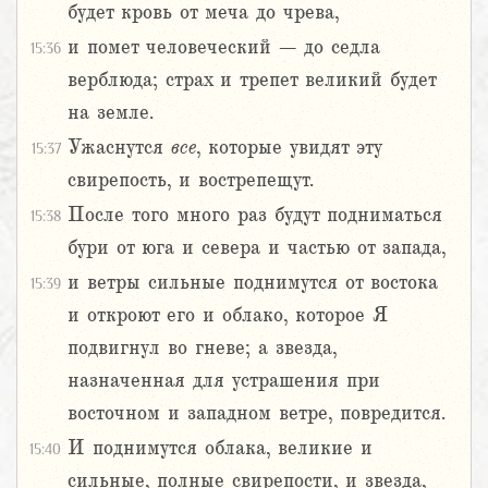
будет кровь от меча до чрева,
и помет человеческий – до седла
15:36
верблюда; страх и трепет великий будет
на земле.
Ужаснутся
все
, которые увидят эту
15:37
свирепость, и вострепещут.
После того много раз будут подниматься
15:38
бури от юга и севера и частью от запада,
и ветры сильные поднимутся от востока
15:39
и откроют его и облако, которое Я
подвигнул во гневе; а звезда,
назначенная для устрашения при
восточном и западном ветре, повредится.
И поднимутся облака, великие и
15:40
сильные, полные свирепости, и звезда,