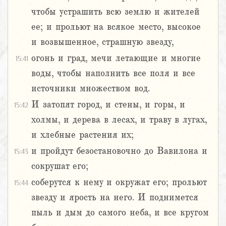
чтобы устрашить всю землю и жителей
ее; и прольют на всякое место, высокое
и возвышенное, страшную звезду,
огонь и град, мечи летающие и многие
15:41
воды, чтобы наполнить все поля и все
источники множеством вод.
И затопят город, и стены, и горы, и
15:42
холмы, и дерева в лесах, и траву в лугах,
и хлебные растения их;
и пройдут безостановочно до Вавилона и
15:43
сокрушат его;
соберутся к нему и окружат его; прольют
15:44
звезду и ярость на него. И поднимется
пыль и дым до самого неба, и все кругом