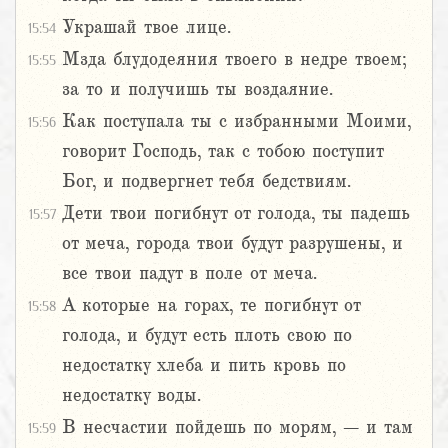
Украшай твое лице.
15:54
Мзда блудодеяния твоего в недре твоем;
15:55
за то и получишь ты воздаяние.
Как поступала ты с избранными Моими,
15:56
говорит Господь, так с тобою поступит
Бог, и подвергнет тебя бедствиям.
Дети твои погибнут от голода, ты падешь
15:57
от меча, города твои будут разрушены, и
все твои падут в поле от меча.
А которые на горах, те погибнут от
15:58
голода, и будут есть плоть свою по
недостатку хлеба и пить кровь по
недостатку воды.
В несчастии пойдешь по морям, – и там
15:59