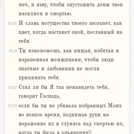
меч, и язву, чтобы опустошить домы твои
насилием и смертью.
И слава могущества твоего засохнет, как
15:50
цвет, когда настанет зной, посланный на
тебя.
Ты изнеможешь, как нищая, избитая и
15:51
израненная женщинами, чтобы люди
знатные и любовники не могли
принимать тебя.
Стал ли бы Я так ненавидеть тебя,
15:52
говорит Господь,
если бы ты не убивала избранных Моих
15:53
во всякое время, поднимая руки на
поражение их и глумясь над смертью их,
когда ты была в опьянении?