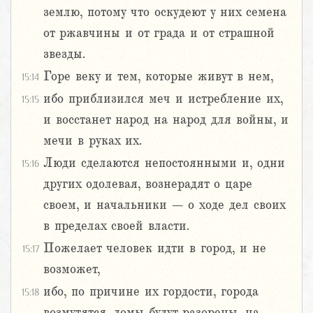
землю, потому что оскудеют у них семена
от ржавчины и от града и от страшной
звезды.
Горе веку и тем, которые живут в нем,
15:14
ибо приблизился меч и истребление их,
15:15
и восстанет народ на народ для войны, и
мечи в руках их.
Люди сделаются непостоянными и, одни
15:16
других одолевая, вознерадят о царе
своем, и начальники – о ходе дел своих
в пределах своей власти.
Пожелает человек идти в город, и не
15:17
возможет,
ибо, по причине их гордости, города
15:18
возмутятся, домы будут разорены, на