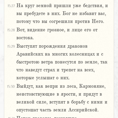
На круг земной пришли уже бедствия, и
15:27
вы пребудете в них. Бог не избавит вас,
потому что вы согрешили против Него.
Вот, видение грозное, и лице его от
15:28
востока.
Выступят порождения драконов
15:29
Аравийских на многих колесницах и с
быстротою ветра понесутся по земле, так
что наведут страх и трепет на всех,
которые услышат о них.
Выйдут, как вепри из леса, Кармоняне,
15:30
неистовствующие в ярости, и придут в
великой силе, вступят в борьбу с ними и
опустошат часть земли Ассирийской.