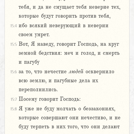
тебя, и да не смущает тебя неверие тех,
которые будут говорить против тебя,
ибо всякий неверующий в неверии
15:4
своем умрет.
Вот, Я наведу, говорит Господь, на круг
15:5
земной бедствия: меч и голод, и смерть
и пагубу
за то, что нечестие
людей
осквернило
15:6
всю землю, и пагубные дела их
переполнились.
Посему говорит Господь:
15:7
Я уже не буду молчать о беззакониях,
15:8
которые совершают они нечестиво, и не
буду терпеть в них того, что они делают