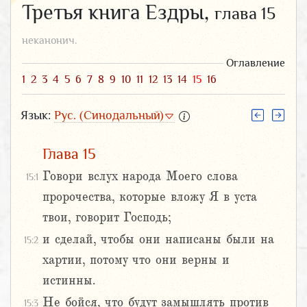
Третья книга Ездры,
глава 15
неканонич.
Оглавление
1
2
3
4
5
6
7
8
9
10
11
12
13
14
15
16
Язык:
Рус. (Синодальный)
Глава 15
Говори вслух народа Моего слова
15:1
пророчества, которые вложу Я в уста
твои, говорит Господь;
и сделай, чтобы они написаны были на
15:2
хартии, потому что они верны и
истинны.
Не бойся, что будут замышлять против
15:3