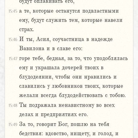
будут оплакивать его,
а те, которые останутся подвластными
15:45
ему, будут служить тем, которые навели
страх.
И ты, Асия, соучастница в надежде
15:46
Вавилона и в славе его:
горе тебе, бедная, за то, что уподоблялась
15:47
ему и украшала дочерей твоих в
блудодеянии, чтобы они нравились и
славились у любовников твоих, которые
желали всегда блудодействовать с тобою.
Ты подражала ненавистному во всех
15:48
делах и предприятиях его.
За то, говорит Бог, пошлю на тебя
15:49
бедствия: вдовство, нищету, и голод, и