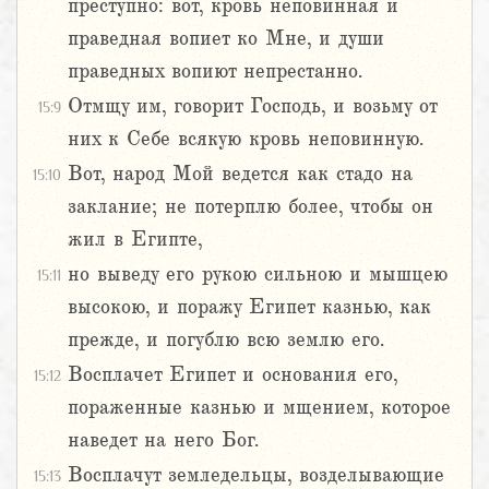
преступно: вот, кровь неповинная и
праведная вопиет ко Мне, и души
праведных вопиют непрестанно.
Отмщу им, говорит Господь, и возьму от
15:9
них к Себе всякую кровь неповинную.
Вот, народ Мой ведется как стадо на
15:10
заклание; не потерплю более, чтобы он
жил в Египте,
но выведу его рукою сильною и мышцею
15:11
высокою, и поражу Египет казнью, как
прежде, и погублю всю землю его.
Восплачет Египет и основания его,
15:12
пораженные казнью и мщением, которое
наведет на него Бог.
Восплачут земледельцы, возделывающие
15:13