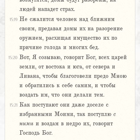
людей нападет страх.
Не сжалится человек над ближним
15:19
своим, предавая домы их на разорение
оружием, расхищая имущество их по
причине голода и многих бед.
Вот, Я созываю, говорит Бог, всех царей
15:20
земли, от востока и юга, от севера и
Ливана, чтобы благоговели предо Мною
и обратились к себе самим, и чтобы
воздать им, что они делали тем.
Как поступают они даже доселе с
15:21
избранными Моими, так поступлю
с
ними
и воздам в недро их, говорит
Господь Бог.