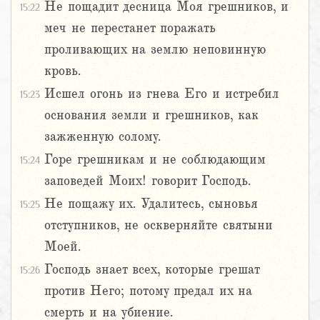
Не пощадит десница Моя грешников, и
15:22
меч не перестанет поражать
проливающих на землю неповинную
кровь.
Исшел огонь из гнева Его и истребил
15:23
основания земли и грешников, как
зажженную солому.
Горе грешникам и не соблюдающим
15:24
заповедей Моих! говорит Господь.
Не пощажу их. Удалитесь, сыновья
15:25
отступников, не оскверняйте святыни
Моей.
Господь знает всех, которые грешат
15:26
против Него; потому предал их на
смерть и на убиение.