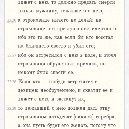
ляжет с нею, то должно предать смерти
только мужчину, лежавшего с нею,
а отроковице ничего не делай; на
22:26
отроковице нет преступления смертного:
ибо это то же, как если бы кто восстал
на ближнего своего и убил его;
ибо он встретился с нею в поле, и
хотя
22:27
отроковица обрученная кричала, но
некому было спасти ее.
Если кто – нибудь встретится с
22:28
девицею необрученною, и схватит ее и
ляжет с нею, и застанут их,
то лежавший с нею должен дать отцу
22:29
отроковицы пятьдесят [сиклей] серебра,
а она пусть будет его женою, потому что