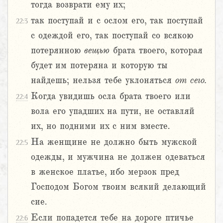
тогда возврати ему их;
так поступай и с ослом его, так поступай
22:3
с одеждой его, так поступай со всякою
потерянною
вещью
брата твоего, которая
будет им потеряна и которую ты
найдешь; нельзя тебе уклоняться
от
сего.
Когда увидишь осла брата твоего или
22:4
вола его упадших на пути, не оставляй
их, но подними их с ним вместе.
На женщине не должно быть мужской
22:5
одежды, и мужчина не должен одеваться
в женское платье, ибо мерзок пред
Господом Богом твоим всякий делающий
сие.
Если попадется тебе на дороге птичье
22:6