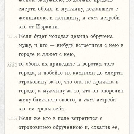
смерти обоих: и мужчину, лежавшего с
женщиною, и женщину; и
так
истреби
зло от Израиля.
Если будет молодая девица обручена
22:23
мужу, и кто – нибудь встретится с нею в
городе и ляжет с нею,
то обоих их приведите к воротам того
22:24
города, и побейте их камнями до смерти:
отроковицу за то, что она не кричала в
городе, а мужчину за то, что он опорочил
жену ближнего своего; и
так
истреби
зло из среды себя.
Если же кто в поле встретится с
22:25
отроковицею обрученною и, схватив ее,