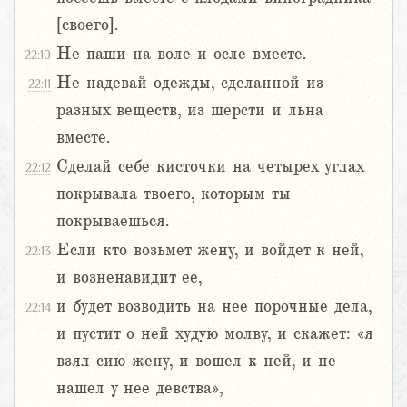
[своего].
Не паши на воле и осле вместе.
22:10
Не надевай одежды, сделанной из
22:11
разных веществ, из шерсти и льна
вместе.
Сделай себе кисточки на четырех углах
22:12
покрывала твоего, которым ты
покрываешься.
Если кто возьмет жену, и войдет к ней,
22:13
и возненавидит ее,
и будет возводить на нее порочные дела,
22:14
и пустит о ней худую молву, и скажет: «я
взял сию жену, и вошел к ней, и не
нашел у нее девства»,