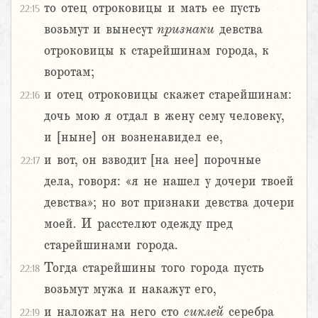
то отец отроковицы и мать ее пусть
22:15
возьмут и вынесут
признаки
девства
отроковицы к старейшинам города, к
воротам;
и отец отроковицы скажет старейшинам:
22:16
дочь мою я отдал в жену сему человеку,
и [ныне] он возненавидел ее,
и вот, он взводит [на нее] порочные
22:17
дела, говоря: «я не нашел у дочери твоей
девства»; но вот признаки девства дочери
моей. И расстелют одежду пред
старейшинами города.
Тогда старейшины того города пусть
22:18
возьмут мужа и накажут его,
и наложат на него сто
сиклей
серебра
22:19