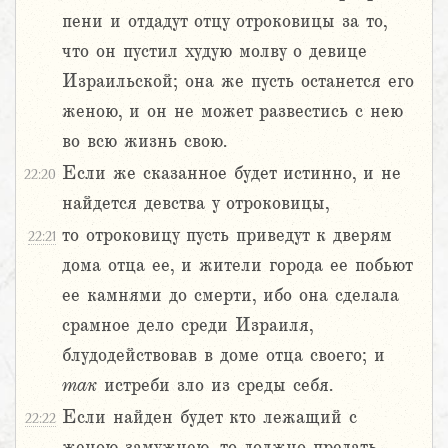
пени и отдадут отцу отроковицы за то,
что он пустил худую молву о девице
Израильской; она же пусть останется его
женою, и он не может развестись с нею
во всю жизнь свою.
Если же сказанное будет истинно, и не
22:20
найдется девства у отроковицы,
то отроковицу пусть приведут к дверям
22:21
дома отца ее, и жители города ее побьют
ее камнями до смерти, ибо она сделала
срамное дело среди Израиля,
блудодействовав в доме отца своего; и
так
истреби зло из среды себя.
Если найден будет кто лежащий с
22:22
женою замужнею, то должно предать