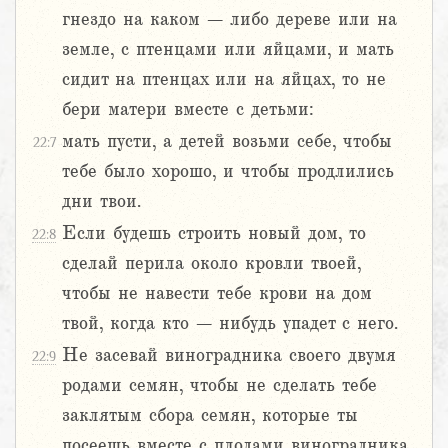
гнездо на каком – либо дереве или на
земле, с птенцами или яйцами, и мать
сидит на птенцах или на яйцах, то не
бери матери вместе с детьми:
мать пусти, а детей возьми себе, чтобы
22:7
тебе было хорошо, и чтобы продлились
дни твои.
Если будешь строить новый дом, то
22:8
сделай перила около кровли твоей,
чтобы не навести тебе крови на дом
твой, когда кто – нибудь упадет с него.
Не засевай виноградника своего двумя
22:9
родами семян, чтобы не сделать тебе
заклятым сбора семян, которые ты
посеешь вместе с плодами виноградника