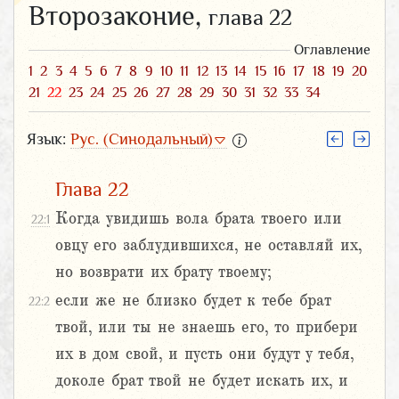
Второзаконие,
глава 22
Оглавление
1
2
3
4
5
6
7
8
9
10
11
12
13
14
15
16
17
18
19
20
21
22
23
24
25
26
27
28
29
30
31
32
33
34
Язык:
Рус. (Синодальный)
Глава 22
Когда увидишь вола брата твоего или
22:1
овцу его заблудившихся, не оставляй их,
но возврати их брату твоему;
если же не близко будет к тебе брат
22:2
твой, или ты не знаешь его, то прибери
их в дом свой, и пусть они будут у тебя,
доколе брат твой не будет искать их, и