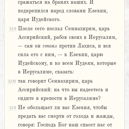
сражаться на бранях наших. И
подкрепился народ словами Езекии,
царя Иудейского.
После сего послал Сеннахирим, царь
32:9
Ассирийский, рабов своих в Иерусалим,
– сам он
стоял
против Лахиса, и вся
сила его с ним, – к Езекии, царю
Иудейскому, и ко всем Иудеям, которые
в Иерусалиме, сказать:
так говорит Сеннахирим, царь
32:10
Ассирийский: на что вы надеетесь и
сидите в крепости в Иерусалиме?
Не обольщает ли вас Езекия, чтобы
32:11
предать вас смерти от голода и жажды,
говоря: Господь Бог наш спасет нас от