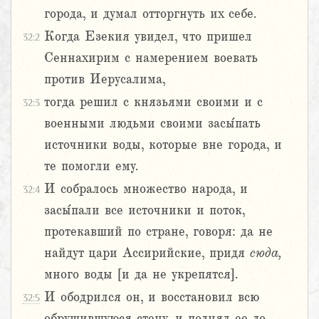
города, и думал отторгнуть их себе.
Когда Езекия увидел, что пришел
32:2
Сеннахирим с намерением воевать
против Иерусалима,
тогда решил с князьями своими и с
32:3
военными людьми своими засы́пать
источники воды, которые вне города, и
те помогли ему.
И собралось множество народа, и
32:4
засы́пали все источники и поток,
протекавший по стране, говоря: да не
найдут цари Ассирийские, придя
сюда,
много воды [и да не укрепятся].
И ободрился он, и восстановил всю
32:5
обрушившуюся стену, и поднял ее до