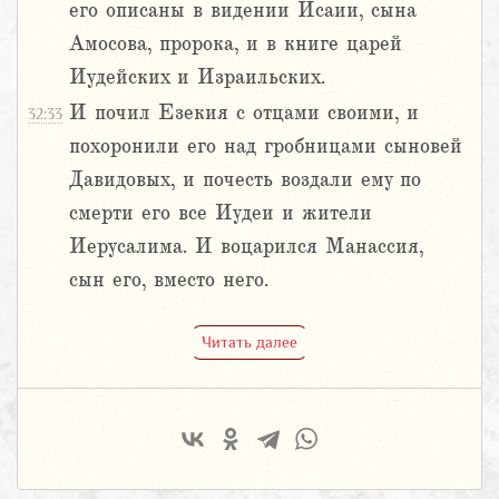
его описаны в видении Исаии, сына
Амосова, пророка, и в книге царей
Иудейских и Израильских.
И почил Езекия с отцами своими, и
32:33
похоронили его над гробницами сыновей
Давидовых, и почесть воздали ему по
смерти его все Иудеи и жители
Иерусалима. И воцарился Манассия,
сын его, вместо него.
Читать далее