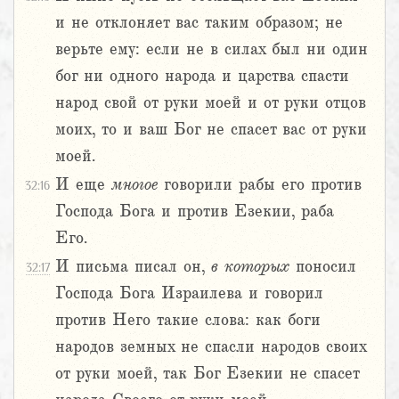
и не отклоняет вас таким образом; не
верьте ему: если не в силах был ни один
бог ни одного народа и царства спасти
народ свой от руки моей и от руки отцов
моих, то и ваш Бог не спасет вас от руки
моей.
И еще
многое
говорили рабы его против
32:16
Господа Бога и против Езекии, раба
Его.
И письма писал он,
в
которых
поносил
32:17
Господа Бога Израилева и говорил
против Него такие слова: как боги
народов земных не спасли народов своих
от руки моей, так Бог Езекии не спасет