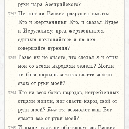
руки царя Ассирийского?
Не этот ли Езекия разрушил высоты
32:12
Его и жертвенники Его, и сказал Иудее
и Иерусалиму: пред жертвенником
единым поклоняйтесь и на нем
совершайте курения?
Разве вы не знаете, что сделал я и отцы
32:13
мои со всеми народами земель? Могли
ли боги народов земных спасти землю
свою от руки моей?
Кто из всех богов народов, истребленных
32:14
отцами моими, мог спасти народ свой от
руки моей?
Как
же
возможет ваш Бог
спасти вас от руки моей?
И ныне пусть не обольщает вас Езекия
32:15