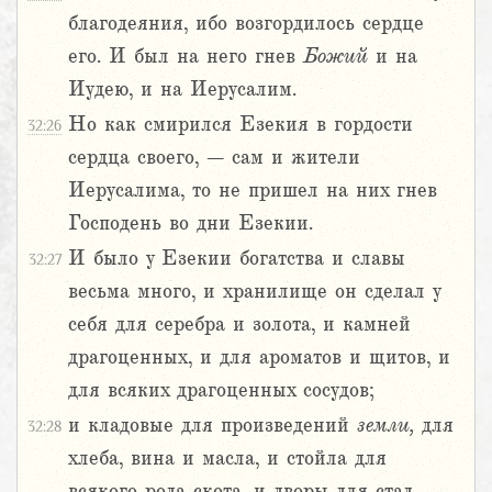
благодеяния, ибо возгордилось сердце
его. И был на него гнев
Божий
и на
Иудею, и на Иерусалим.
Но как смирился Езекия в гордости
32:26
сердца своего, – сам и жители
Иерусалима, то не пришел на них гнев
Господень во дни Езекии.
И было у Езекии богатства и славы
32:27
весьма много, и хранилище он сделал у
себя для серебра и золота, и камней
драгоценных, и для ароматов и щитов, и
для всяких драгоценных сосудов;
и кладовые для произведений
земли,
для
32:28
хлеба, вина и масла, и стойла для
всякого рода скота, и дворы для стад.