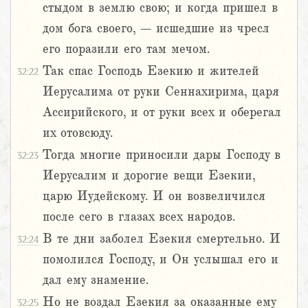
стыдом в землю свою; и когда пришел в
дом бога своего, – исшедшие из чресл
его поразили его там мечом.
Так спас Господь Езекию и жителей
32:22
Иерусалима от руки Сеннахирима, царя
Ассирийского, и от руки всех и оберегал
их отовсюду.
Тогда многие приносили дары Господу в
32:23
Иерусалим и дорогие вещи Езекии,
царю Иудейскому. И он возвеличился
после сего в глазах всех народов.
В те дни заболел Езекия смертельно. И
32:24
помолился Господу, и Он услышал его и
дал ему знамение.
Но не воздал Езекия за оказанные ему
32:25