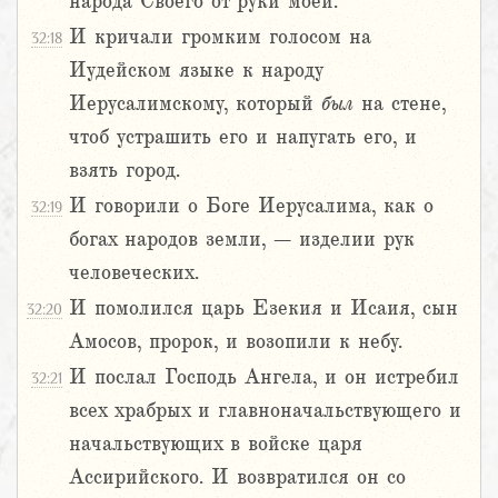
народа Своего от руки моей.
И кричали громким голосом на
32:18
Иудейском языке к народу
Иерусалимскому, который
был
на стене,
чтоб устрашить его и напугать его, и
взять город.
И говорили о Боге Иерусалима, как о
32:19
богах народов земли, – изделии рук
человеческих.
И помолился царь Езекия и Исаия, сын
32:20
Амосов, пророк, и возопили к небу.
И послал Господь Ангела, и он истребил
32:21
всех храбрых и главноначальствующего и
начальствующих в войске царя
Ассирийского. И возвратился он со