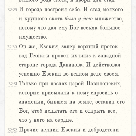
И города построил себе. И стад мелкого
32:29
и крупного скота
было
у
него
множество,
потому что дал ему Бог весьма большое
имущество.
Он же, Езекия, запер верхний проток
32:30
вод Геона и провел их вниз к западной
стороне города Давидова. И действовал
успешно Езекия во всяком деле своем.
Только при послах царей Вавилонских,
32:31
которые присылали к нему спросить о
знамении, бывшем на земле, оставил его
Бог, чтоб испытать его и открыть все,
что у него на сердце.
Прочие деяния Езекии и добродетели
32:32