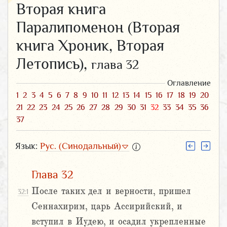
Вторая книга
Паралипоменон (Вторая
книга Хроник, Вторая
Летопись),
глава 32
Оглавление
1
2
3
4
5
6
7
8
9
10
11
12
13
14
15
16
17
18
19
20
21
22
23
24
25
26
27
28
29
30
31
32
33
34
35
36
37
Язык:
Рус. (Синодальный)
Глава 32
После таких дел и верности, пришел
32:1
Сеннахирим, царь Ассирийский, и
вступил в Иудею, и осадил укрепленные