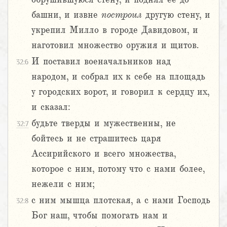
башни, и извне
построил
другую стену, и
укрепил Милло в городе Давидовом, и
наготовил множество оружия и щитов.
И поставил военачальников над
32:6
народом, и собрал их к себе на площадь
у городских ворот, и говорил к сердцу их,
и сказал:
будьте тверды и мужественны, не
32:7
бойтесь и не страшитесь царя
Ассирийского и всего множества,
которое с ним, потому что с нами более,
нежели с ним;
с ним мышца плотская, а с нами Господь
32:8
Бог наш, чтобы помогать нам и