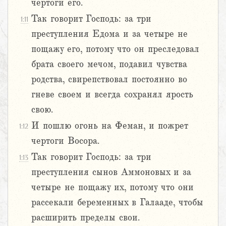
чертоги его.
Так говорит Господь: за три
1:11
преступления Едома и за четыре не
пощажу его, потому что он преследовал
брата своего мечом, подавил чувства
родства, свирепствовал постоянно во
гневе своем и всегда сохранял ярость
свою.
И пошлю огонь на Феман, и пожрет
1:12
чертоги Восора.
Так говорит Господь: за три
1:13
преступления сынов Аммоновых и за
четыре не пощажу их, потому что они
рассекали беременных в Галааде, чтобы
расширить пределы свои.