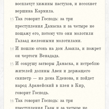
восплачут хижины пастухов, и иссохнет
вершина Кармила.
Так говорит Господь: за три
1:3
преступления Дамаска и за четыре не
пощажу его, потому что они молотили
Галаад железными молотилами.
И пошлю огонь на дом Азаила, и пожрет
1:4
он чертоги Венадада.
И сокрушу затворы Дамаска, и истреблю
1:5
жителей долины Авен и держащего
скипетр – из дома Еденова, и пойдет
народ Арамейский в плен в Кир,
говорит Господь.
Так говорит Господь: за три
1:6
преступления Газы и за четыре не