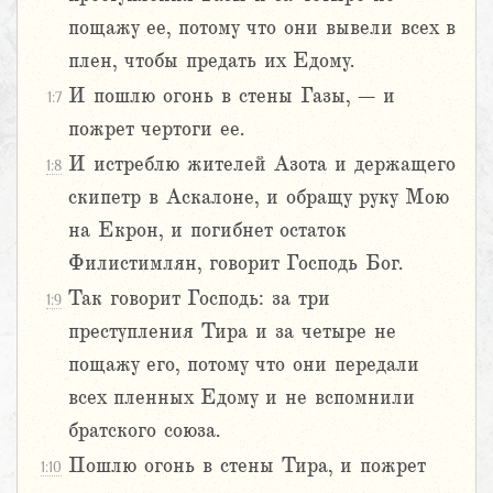
пощажу ее, потому что они вывели всех в
плен, чтобы предать их Едому.
И пошлю огонь в стены Газы, – и
1:7
пожрет чертоги ее.
И истреблю жителей Азота и держащего
1:8
скипетр в Аскалоне, и обращу руку Мою
на Екрон, и погибнет остаток
Филистимлян, говорит Господь Бог.
Так говорит Господь: за три
1:9
преступления Тира и за четыре не
пощажу его, потому что они передали
всех пленных Едому и не вспомнили
братского союза.
Пошлю огонь в стены Тира, и пожрет
1:10