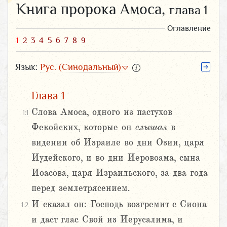
Книга пророка Амоса,
глава 1
Оглавление
1
2
3
4
5
6
7
8
9
Язык:
Рус. (Синодальный)
Глава 1
Слова Амоса, одного из пастухов
1:1
Фекойских, которые он
слышал
в
видении об Израиле во дни Озии, царя
Иудейского, и во дни Иеровоама, сына
Иоасова, царя Израильского, за два года
перед землетрясением.
И сказал он: Господь возгремит с Сиона
1:2
и даст глас Свой из Иерусалима, и