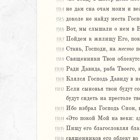
Навин
не дам сна очам моим и в
131:4
Израилевы
доколе не найду места Гос
131:5
Вот, мы слышали о нем в 
131:6
ств
рств
Пойдем к жилищу Его, пок
131:7
рств
Стань, Господи, на
место
по
131:8
рств
Священники Твои облекутся
131:9
ралипоменон
Ради Давида, раба Твоего, 
131:10
ралипоменон
Клялся Господь Давиду в ис
131:11
я
Если сыновья твои будут с
131:12
дры
будут сидеть на престоле тв
Ибо избрал Господь Сион, 
ь
131:13
«Это покой Мой на веки: зд
131:14
ирь
Пищу его благословляя бла
131:15
ма 1 (1-8)
священников его облеку во 
131:16