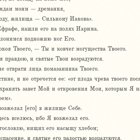
еждам моим – дремания,
поду, жилища – Сильному Иакова».
Ефрафе, нашли его на полях Иарима.
лонимся подножию ног Его.
коя Твоего, – Ты и ковчег могущества Твоего.
 правдою, и святые Твои возрадуются.
не отврати лица помазанника Твоего.
тине, и не отречется ее: «от плода чрева твоего пос
охранять завет Мой и откровения Мои, которым Я на
оем».
возжелал [его] в жилище Себе.
есь вселюсь, ибо Я возжелал его.
гословлю, нищих его насыщу хлебом;
спасение, и святые его радостью возрадуются.