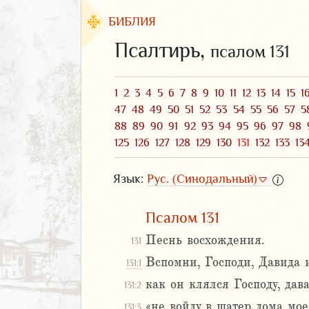
БИБЛИЯ
Псалтирь,
псалом 131
1
2
3
4
5
6
7
8
9
10
11
12
13
14
15
1
47
48
49
50
51
52
53
54
55
56
57
5
88
89
90
91
92
93
94
95
96
97
98
125
126
127
128
129
130
131
132
133
13
Язык:
Рус. (Синодальный)
Псалом 131
ЗАВЕТ
Песнь восхождения.
131
Вспомни, Господи, Давида и
131:1
как он клялся Господу, дав
131:2
«не войду в шатер дома мое
аконие
131:3