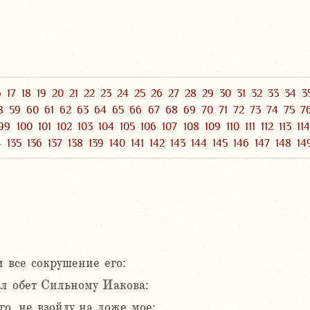
6
17
18
19
20
21
22
23
24
25
26
27
28
29
30
31
32
33
34
3
8
59
60
61
62
63
64
65
66
67
68
69
70
71
72
73
74
75
7
99
100
101
102
103
104
105
106
107
108
109
110
111
112
113
11
4
135
136
137
138
139
140
141
142
143
144
145
146
147
148
14
 все сокрушение его:
ал обет Сильному Иакова:
го, не взойду на ложе мое;