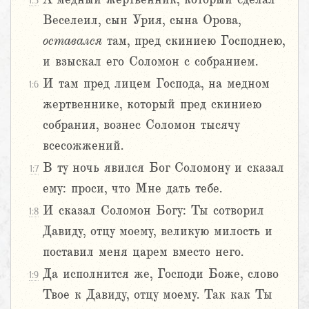
1:5
Веселеил, сын Урия, сына Орова,
оставался
там, пред скиниею Господнею,
и взыскал его Соломон с собранием.
И там пред лицем Господа, на медном
1:6
жертвеннике, который пред скиниею
собрания, вознес Соломон тысячу
всесожжений.
В ту ночь явился Бог Соломону и сказал
1:7
ему: проси, что Мне дать тебе.
И сказал Соломон Богу: Ты сотворил
1:8
Давиду, отцу моему, великую милость и
поставил меня царем вместо него.
Да исполнится же, Господи Боже, слово
1:9
Твое к Давиду, отцу моему. Так как Ты