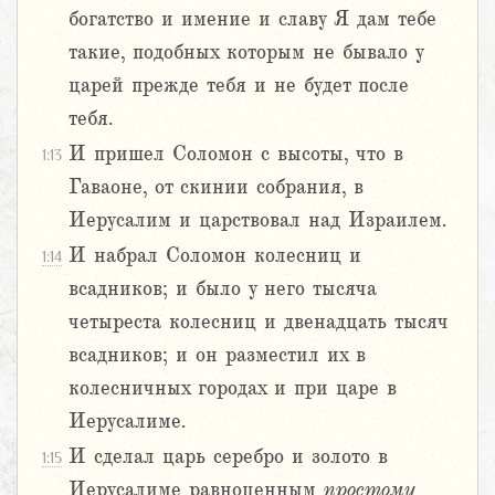
богатство и имение и славу Я дам тебе
такие, подобных которым не бывало у
царей прежде тебя и не будет после
тебя.
И пришел Соломон с высоты, что в
1:13
Гаваоне, от скинии собрания, в
Иерусалим и царствовал над Израилем.
И набрал Соломон колесниц и
1:14
всадников; и было у него тысяча
четыреста колесниц и двенадцать тысяч
всадников; и он разместил их в
колесничных городах и при царе в
Иерусалиме.
И сделал царь серебро и золото в
1:15
Иерусалиме равноценным
простому