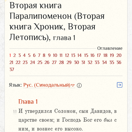
Вторая книга
Паралипоменон (Вторая
книга Хроник, Вторая
Летопись),
глава 1
Оглавление
1
2
3
4
5
6
7
8
9
10
11
12
13
14
15
16
17
18
19
20
21
22
23
24
25
26
27
28
29
30
31
32
33
34
35
36
37
Язык:
Рус. (Синодальный)
Глава 1
И утвердился Соломон, сын Давидов, в
1:1
царстве своем; и Господь Бог его
был
с
ним, и вознес его высоко.