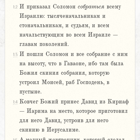
И приказал Соломон
собраться
всему
1:2
Израилю: тысяченачальникам и
стоначальникам, и судьям, и всем
начальствующим во всем Израиле –
главам поколений.
И пошли Соломон и все собрание с ним
1:3
на высоту, что в Гаваоне, ибо там была
Божия скиния собрания, которую
устроил Моисей, раб Господень, в
пустыне.
Ковчег Божий принес Давид из Кириаф
1:4
– Иарима на место, которое приготовил
для него Давид, устроив для него
скинию в Иерусалиме.
А медный жертвенник, который сделал