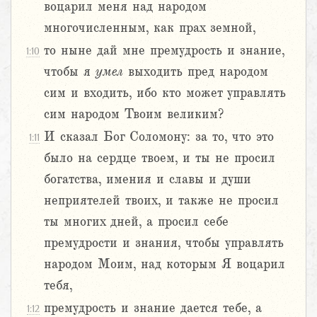
воцарил меня над народом
многочисленным, как прах земной,
то ныне дай мне премудрость и знание,
1:10
чтобы я
умел
выходить пред народом
сим и входить, ибо кто может управлять
сим народом Твоим великим?
И сказал Бог Соломону: за то, что это
1:11
было на сердце твоем, и ты не просил
богатства, имения и славы и души
неприятелей твоих, и также не просил
ты многих дней, а просил себе
премудрости и знания, чтобы управлять
народом Моим, над которым Я воцарил
тебя,
премудрость и знание дается тебе, а
1:12