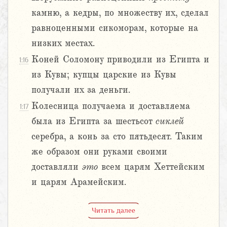
камню, а кедры, по множеству их, сделал
равноценными сикоморам, которые на
низких местах.
Коней Соломону приводили из Египта и
1:16
из Кувы; купцы царские из Кувы
получали их за деньги.
Колесница получаема и доставляема
1:17
была из Египта за шестьсот
сиклей
серебра, а конь за сто пятьдесят. Таким
же образом они руками своими
доставляли
это
всем царям Хеттейским
и царям Арамейским.
Читать далее