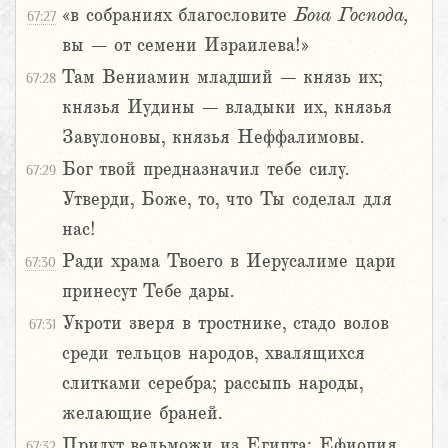
«в собраниях благословите
Бога
Господа,
67:27
вы – от семени Израилева!»
Там Вениамин младший – князь их;
67:28
князья Иудины – владыки их, князья
Завулоновы, князья Неффалимовы.
Бог твой предназначил тебе силу.
67:29
Утверди, Боже, то, что Ты соделал для
нас!
Ради храма Твоего в Иерусалиме цари
67:30
принесут Тебе дары.
Укроти зверя в тростнике, стадо волов
67:31
среди тельцов народов, хвалящихся
слитками серебра; рассыпь народы,
желающие браней.
Придут вельможи из Египта; Ефиопия
67:32