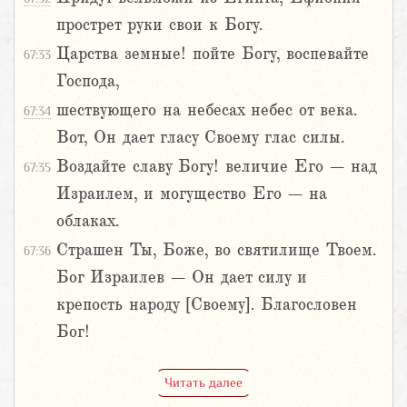
прострет руки свои к Богу.
Царства земные! пойте Богу, воспевайте
67:33
Господа,
шествующего на небесах небес от века.
67:34
Вот, Он дает гласу Своему глас силы.
Воздайте славу Богу! величие Его – над
67:35
Израилем, и могущество Его – на
облаках.
Страшен Ты, Боже, во святилище Твоем.
67:36
Бог Израилев – Он дает силу и
крепость народу [Своему]. Благословен
Бог!
Читать далее