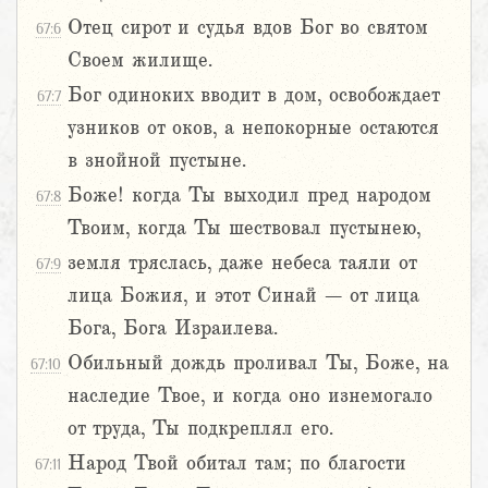
Отец сирот и судья вдов Бог во святом
67:6
Своем жилище.
Бог одиноких вводит в дом, освобождает
67:7
узников от оков, а непокорные остаются
в знойной пустыне.
Боже! когда Ты выходил пред народом
67:8
Твоим, когда Ты шествовал пустынею,
земля тряслась, даже небеса таяли от
67:9
лица Божия, и этот Синай – от лица
Бога, Бога Израилева.
Обильный дождь проливал Ты, Боже, на
67:10
наследие Твое, и когда оно изнемогало
от труда, Ты подкреплял его.
Народ Твой обитал там; по благости
67:11