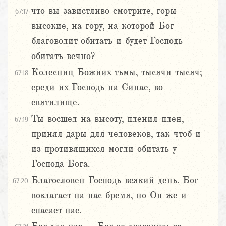
что вы завистливо смотрите, горы
67:17
высокие, на гору, на которой Бог
благоволит обитать и будет Господь
обитать вечно?
Колесниц Божиих тьмы, тысячи тысяч;
67:18
среди их Господь на Синае, во
святилище.
Ты восшел на высоту, пленил плен,
67:19
принял дары для человеков, так чтоб и
из противящихся могли обитать у
Господа Бога.
Благословен Господь всякий день. Бог
67:20
возлагает на нас бремя, но Он же и
спасает нас.