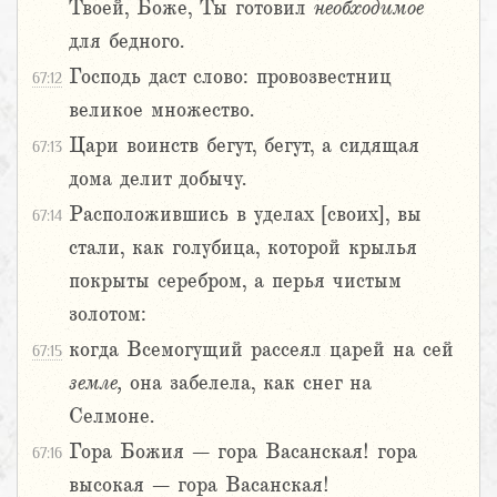
Твоей, Боже, Ты готовил
необходимое
для бедного.
Господь даст слово: провозвестниц
67:12
великое множество.
Цари воинств бегут, бегут, а сидящая
67:13
дома делит добычу.
Расположившись в уделах [своих], вы
67:14
стали, как голубица, которой крылья
покрыты серебром, а перья чистым
золотом:
когда Всемогущий рассеял царей на сей
67:15
земле,
она забелела, как снег на
Селмоне.
Гора Божия – гора Васанская! гора
67:16
высокая – гора Васанская!