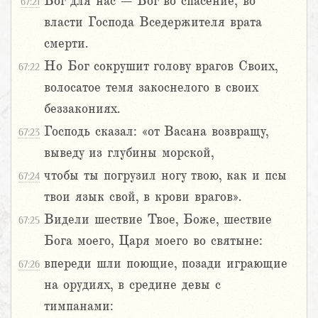
Бог для нас – Бог во спасение; во
67:21
власти Господа Вседержителя врата
смерти.
Но Бог сокрушит голову врагов Своих,
67:22
волосатое темя закоснелого в своих
беззакониях.
Господь сказал: «от Васана возвращу,
67:23
выведу из глубины морской,
чтобы ты погрузил ногу твою, как и псы
67:24
твои язык свой, в крови врагов».
Видели шествие Твое, Боже, шествие
67:25
Бога моего, Царя моего во святыне:
впереди шли поющие, позади играющие
67:26
на орудиях, в средине девы с
тимпанами: