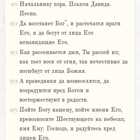
Начальнику хора. Псалом Давида.
67:1
Песнь.
*
Да восстанет Бог
, и расточатся враги
67:2
Его, и да бегут от лица Его
ненавидящие Его.
Как рассеивается дым, Ты рассей их;
67:3
как тает воск от огня, так нечестивые да
погибнут от лица Божия.
А праведники да возвеселятся, да
67:4
возрадуются пред Богом и
восторжествуют в радости.
Пойте Богу нашему, пойте имени Его,
67:5
превозносите Шествующего на небесах;
имя Ему: Господь, и радуйтесь пред
лицем Его.