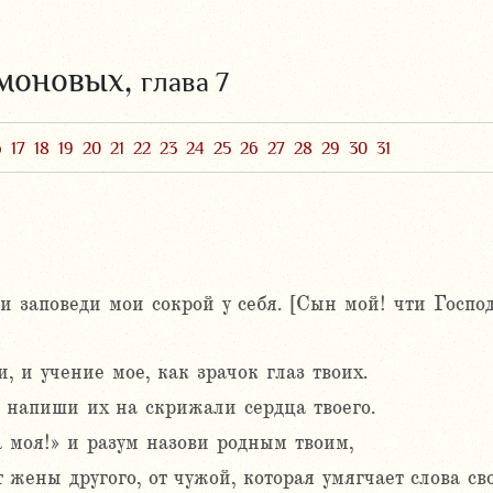
омоновых,
глава 7
6
17
18
19
20
21
22
23
24
25
26
27
28
29
30
31
и заповеди мои сокрой у себя. [Сын мой! чти Госпо
 и учение мое, как зрачок глаз твоих.
 напиши их на скрижали сердца твоего.
а моя!» и разум назови родным твоим,
 жены другого, от чужой, которая умягчает слова св