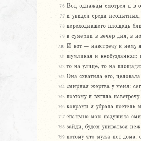
Вот, однажды смотрел я в о
7:6
Навин
Израилевы
и увидел среди неопытных
7:7
переходившего площадь близ
7:8
ств
в сумерки в вечер дня, в н
7:9
рств
И вот – навстречу к нему 
рств
7:10
рств
шумливая и необузданная; н
7:11
ралипоменон
то на улице, то на площадях
7:12
ралипоменон
Она схватила его, целовала
7:13
я
«мирная жертва у меня: се
7:14
дры
поэтому и вышла навстречу 
7:15
коврами я убрала постель 
7:16
ь
спальню мою надушила сми
7:17
ирь
зайди, будем упиваться неж
7:18
потому что мужа нет дома: 
7:19