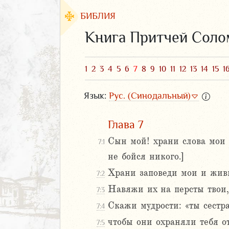
БИБЛИЯ
Книга Притчей Сол
1
2
3
4
5
6
7
8
9
10
11
12
13
14
15
1
Язык:
Рус. (Синодальный)
Глава 7
Сын мой! храни слова мои 
7:1
не бойся никого.]
ЗАВЕТ
Храни заповеди мои и живи,
7:2
Навяжи их на персты твои,
7:3
Скажи мудрости: «ты сестр
7:4
чтобы они охраняли тебя от
7:5
аконие