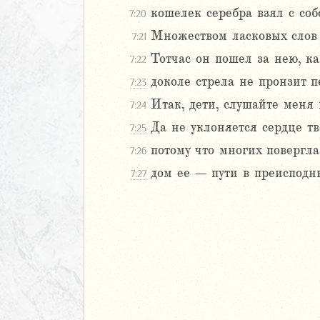
кошелек серебра взял с соб
7:20
Множеством ласковых слов о
2
7:21
3
Тотчас он пошел за нею, ка
7:22
4
доколе стрела не пронзит п
7:23
5
Итак, дети, слушайте меня 
7:24
6
Да не уклоняется сердце тв
7:25
8
потому что многих повергл
7:26
9
дом ее – пути в преиспод
7:27
0
1
2
3
4
5
6
7