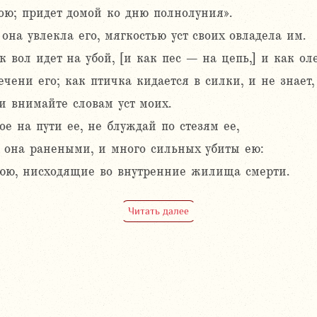
ою; придет домой ко дню полнолуния».
на увлекла его, мягкостью уст своих овладела им.
к вол идет на убой, [и как пес – на цепь,] и как ол
ечени его; как птичка кидается в силки, и не знает,
и внимайте словам уст моих.
ое на пути ее, не блуждай по стезям ее,
а она ранеными, и много сильных убиты ею:
нюю, нисходящие во внутренние жилища смерти.
Читать далее