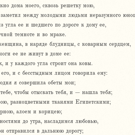
кно дома моего, сквозь решетку мою,
, заметил между молодыми людьми неразумного юнош
 угла ее и шедшего по дороге к дому ее,
очной темноте и во мраке.
женщина, в наряде блудницы, с коварным сердцем,
оги ее не живут в доме ее:
, и у каждого угла строит она ковы.
 его, и с бесстыдным лицом говорила ему:
годня я совершила обеты мои;
тебе, чтобы отыскать тебя, и – нашла тебя;
мою, разноцветными тканями Египетскими;
рною, алоем и корицею;
ностями до утра, насладимся любовью,
он отправился в дальнюю дорогу;