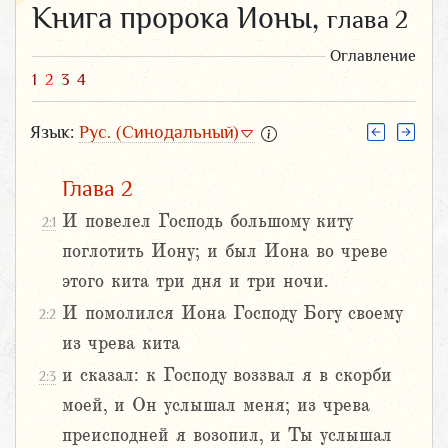
Книга пророка Ионы,
глава 2
Оглавление
1
2
3
4
Язык:
Рус. (Синодальный)
Глава 2
И повелел Господь большому киту
2:1
поглотить Иону; и был Иона во чреве
этого кита три дня и три ночи.
И помолился Иона Господу Богу своему
2:2
из чрева кита
и сказал: к Господу воззвал я в скорби
2:3
моей, и Он услышал меня; из чрева
преисподней я возопил, и Ты услышал