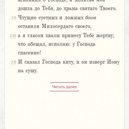
дошла до Тебя, до храма святаго Твоего.
Чтущие суетных и ложных
богов
2:9
оставили Милосердаго своего,
а я гласом хвалы принесу Тебе жертву;
2:10
что обещал, исполню: у Господа
спасение!
И сказал Господь киту, и он изверг Иону
2:11
на сушу.
Читать далее