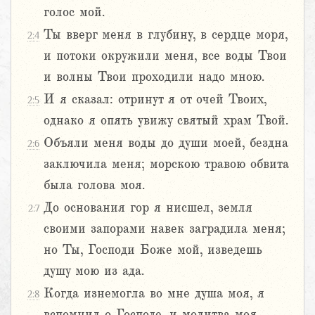
голос мой.
Ты вверг меня в глубину, в сердце моря,
2:4
и потоки окружили меня, все воды Твои
и волны Твои проходили надо мною.
И я сказал: отринут я от очей Твоих,
2:5
однако я опять увижу святый храм Твой.
Объяли меня воды до души моей, бездна
2:6
заключила меня; морскою травою обвита
была голова моя.
До основания гор я нисшел, земля
2:7
своими запорами навек заградила меня;
но Ты, Господи Боже мой, изведешь
душу мою из ада.
Когда изнемогла во мне душа моя, я
2:8
вспомнил о Господе, и молитва моя