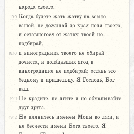
народа своего.
Когда будете жать жатву на земле
19:9
вашей, не дожинай до края поля твоего,
и оставшегося от жатвы твоей не
подбирай,
и виноградника твоего не обирай
19:10
дочиста, и попа́давших ягод в
винограднике не подбирай; оставь это
бедному и пришельцу. Я Господь, Бог
ваш.
Не крадите, не лгите и не обманывайте
19:11
друг друга.
Не клянитесь именем Моим во лжи, и
19:12
не бесчести имени Бога твоего. Я