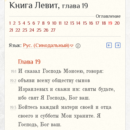
Книга Левит,
глава 19
Оглавление
1
2
3
4
5
6
7
8
9
10
11
12
13
14
15
16
17
18
19
20
21
22
23
24
25
26
27
Язык:
Рус. (Синодальный)
Глава 19
И сказал Господь Моисею, говоря:
19:1
объяви всему обществу сынов
19:2
Израилевых и скажи им: святы будьте,
ибо свят Я Господь, Бог ваш.
Бойтесь каждый матери своей и отца
19:3
своего и субботы Мои храните. Я
Господь, Бог ваш.