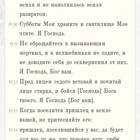
земля и не наполнилась земля
развратом.
Субботы Мои храните и святилище Мое
19:30
чтите. Я Господь.
Не обращайтесь к вызывающим
19:31
мертвых, и к волшебникам не ходите, и
не доводите себя до осквернения от них.
Я Господь, Бог ваш.
Пред лицем седого вставай и почитай
19:32
лице старца, и бойся [Господа] Бога
твоего. Я Господь [Бог ваш].
Когда поселится пришлец в земле
19:33
вашей, не притесняйте его:
пришлец, поселившийся у вас, да будет
19:34
для вас то же, что туземец ваш; люби