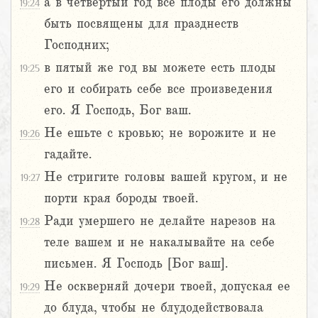
а в четвертый год все плоды его должны
19:24
быть посвящены для празднеств
Господних;
в пятый же год вы можете есть плоды
19:25
его и собирать себе все произведения
его. Я Господь, Бог ваш.
Не ешьте с кровью; не ворожите и не
19:26
гадайте.
Не стригите головы вашей кругом, и не
19:27
порти края бороды твоей.
Ради умершего не делайте нарезов на
19:28
теле вашем и не накалывайте на себе
письмен. Я Господь [Бог ваш].
Не оскверняй дочери твоей, допуская ее
19:29
до блуда, чтобы не блудодействовала