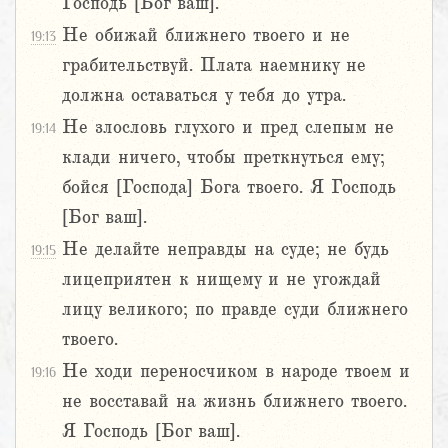
Господь [Бог ваш].
Не обижай ближнего твоего и не
19:13
грабительствуй. Плата наемнику не
должна оставаться у тебя до утра.
Не злословь глухого и пред слепым не
19:14
клади ничего, чтобы преткнуться ему;
бойся [Господа] Бога твоего. Я Господь
[Бог ваш].
Не делайте неправды на суде; не будь
19:15
лицеприятен к нищему и не угождай
лицу великого; по правде суди ближнего
твоего.
Не ходи переносчиком в народе твоем и
19:16
не восставай на жизнь ближнего твоего.
Я Господь [Бог ваш].