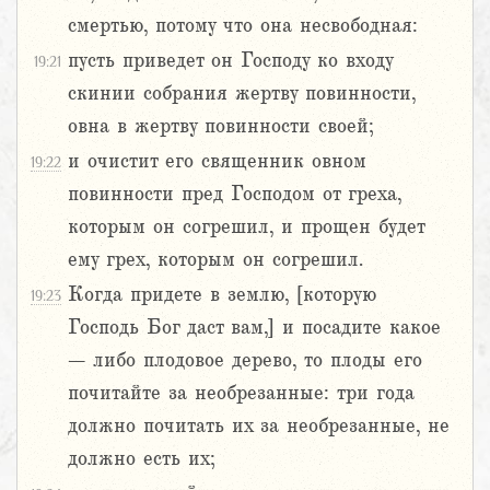
смертью, потому что она несвободная:
пусть приведет он Господу ко входу
19:21
скинии собрания жертву повинности,
овна в жертву повинности своей;
и очистит его священник овном
19:22
повинности пред Господом от греха,
которым он согрешил, и прощен будет
ему грех, которым он согрешил.
Когда придете в землю, [которую
19:23
Господь Бог даст вам,] и посадите какое
– либо плодовое дерево, то плоды его
почитайте за необрезанные: три года
должно почитать их за необрезанные, не
должно есть их;