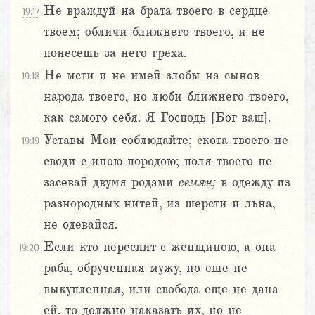
Не враждуй на брата твоего в сердце
19:17
твоем; обличи ближнего твоего, и не
понесешь за него греха.
Не мсти и не имей злобы на сынов
19:18
народа твоего, но люби ближнего твоего,
как самого себя. Я Господь [Бог ваш].
Уставы Мои соблюдайте; скота твоего не
19:19
своди с иною породою; поля твоего не
засевай двумя родами
семян;
в одежду из
разнородных нитей, из шерсти и льна,
не одевайся.
Если кто переспит с женщиною, а она
19:20
раба, обрученная мужу, но еще не
выкупленная, или свобода еще не дана
ей, то должно наказать их, но не