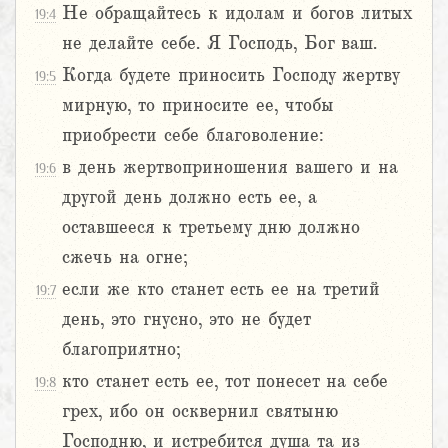
Не обращайтесь к идолам и богов литых
19:4
не делайте себе. Я Господь, Бог ваш.
Когда будете приносить Господу жертву
19:5
мирную, то приносите ее, чтобы
приобрести себе благоволение:
в день жертвоприношения вашего и на
19:6
другой день должно есть ее, а
оставшееся к третьему дню должно
сжечь на огне;
если же кто станет есть ее на третий
19:7
день, это гнусно, это не будет
благоприятно;
кто станет есть ее, тот понесет на себе
19:8
грех, ибо он осквернил святыню
Господню, и истребится душа та из